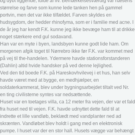
og dybt liggende, fulde af liv. Bemærkelsesværdig var næsens
størrelse og farve som kunne lede tanken hen på gammel
portvin, men det var ikke tilfældet. Farven skyldes en
hudsygdom, der hedder rhinofyma, som er i familie med acne. I
de år jeg har kendt F.K. kunne jeg ikke bevæge ham til at drikke
noget stærkere end gul sodavand.
Han var en myte i byen, landsbyen kunne godt lide ham. Om
morgenen afgik toget til Nørrebro ikke før F.K. var kommet med
på vej til the-handelen. Ydermere havde stationsforstanderen
(Dahlin) altid hvide handsker på ved denne lejlighed.
Ved den tid boede F.K. på Hareskovhvilevej i et hus, han selv
havde været med at bygge, en medhjælper, en
soldaterkammerat, blev under bygningsarbejdet tiltalt ved Nr.
en ting civilisterne syntes var nedsættende.
Huset var en toetages villa, ca 12 meter fra vejen, der var et fald
fra huset ned til vejen. F.K. havde udnyttet dette fald til at
indrette et lille vandløb, beklædt med vandplanter ned ad
skrænten. Vandløbet blev holdt i gang med en elektronisk
pumpe. I huset var der en stor hall. Husets vægge var behængt