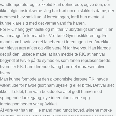
vandtemperatur og trækketid klart definerede, og ve den, der
ikke fulgte instrukserne. Jeg har hørt om en stakkels dame, der
nærmest blev smidt ud af forretningen, fordi hun mente at
kunne klare sig med det varme vand fra hanen.
For F.K. hang gymnastik og militærliv ubrydeligt sammen. Han
var i mange år formand for Værløse Gymnastikforening. En
mand som havde været fanebærer i foreningen i en årrække,
var blevet træt af det og ville være fri for hvervet. Han klarede
det på den luskede måde, at han meddelte F.K. at han var
begyndt at tvivle på de symboler, som fanen repræsenterede,
hvorefter F.K. harmdirrende fratog ham det repræsentative
hverv.
Man kunne formode at den økonomiske deroute F.K. havde
været ude for havde gjort ham ulykkelig eller bitter. Det var slet
ikke tilfældet, han var i besiddelse af et godt humør med
springende tankegang, nye ideer blomstrede opg
foretagsomheden var upåvirket.
Af ydre var han en lille mand med rundt hoved, øjnene mørke