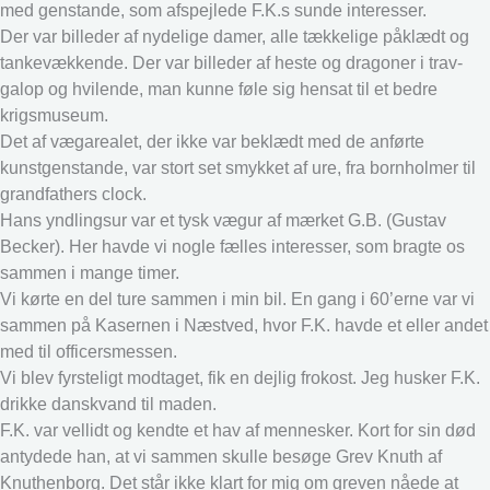
med genstande, som afspejlede F.K.s sunde interesser.
Der var billeder af nydelige damer, alle tækkelige påklædt og
tankevækkende. Der var billeder af heste og dragoner i trav-
galop og hvilende, man kunne føle sig hensat til et bedre
krigsmuseum.
Det af vægarealet, der ikke var beklædt med de anførte
kunstgenstande, var stort set smykket af ure, fra bornholmer til
grandfathers clock.
Hans yndlingsur var et tysk vægur af mærket G.B. (Gustav
Becker). Her havde vi nogle fælles interesser, som bragte os
sammen i mange timer.
Vi kørte en del ture sammen i min bil. En gang i 60’erne var vi
sammen på Kasernen i Næstved, hvor F.K. havde et eller andet
med til officersmessen.
Vi blev fyrsteligt modtaget, fik en dejlig frokost. Jeg husker F.K.
drikke danskvand til maden.
F.K. var vellidt og kendte et hav af mennesker. Kort for sin død
antydede han, at vi sammen skulle besøge Grev Knuth af
Knuthenborg. Det står ikke klart for mig om greven nåede at