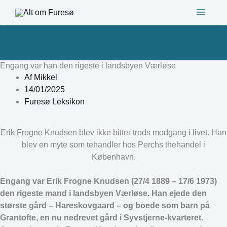
Gå
til
indholdet
Engang var han den rigeste i landsbyen Værløse
Af
Mikkel
14/01/2025
Furesø Leksikon
Erik Frogne Knudsen blev ikke bitter trods modgang i livet. Han
blev en myte som tehandler hos Perchs thehandel i
København.
Engang var Erik Frogne Knudsen (27/4 1889 – 17/6 1973)
den rigeste mand i landsbyen Værløse. Han ejede den
største gård – Hareskovgaard – og boede som barn på
Grantofte, en nu nedrevet gård i Syvstjerne-kvarteret.