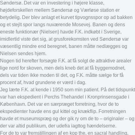
Søndersø. Det var en investering i højere klasse,
højdeforskellen mellem Søndersø og Værløse station er
betydelig. Der blev anlagt et kurvet tipvognsspor op ad bakken
og et stejlt spor langs nuværende Mosevej. Banen og dens
eneste funktionær (Nielsen) havde F.K. indkøbt i Sverige,
imidlertid viste det sig, at grusforekomsten ved Søndersø var
væsentlig mindre end beregnet, banen måtte nedlægges og
Nielsen sendes hjem.
Nogen tid herefter forsøgte F.K. at få solgt de attraktive arealer
lige nord for skoven, men dels kneb det at få byggemodnet,
dels var tiden ikke moden til det, og F.K. måtte sælge for få
procent af, hvad grundene er værd i dag.
Jeg lærte F.K. at kende i 1950 som min patient. På det tidspunkt
var han ekspedient i Perchs Thehandel i Kronprinsensgade i
København. Det var en særpræget forretning, hvor de to
ekspedienter havde ens gul kittel og knækflip. Forretningen
havde et museumspræg og der gik ry om de to – originaler – og
der var altid publikum, der udefra iagttog hændelserne.
For de to var fremstillingen af en kop the, en sacral handling,