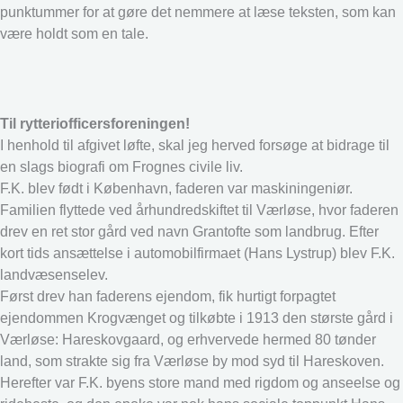
punktummer for at gøre det nemmere at læse teksten, som kan
være holdt som en tale.
Til rytteriofficersforeningen!
I henhold til afgivet løfte, skal jeg herved forsøge at bidrage til
en slags biografi om Frognes civile liv.
F.K. blev født i København, faderen var maskiningeniør.
Familien flyttede ved århundredskiftet til Værløse, hvor faderen
drev en ret stor gård ved navn Grantofte som landbrug. Efter
kort tids ansættelse i automobilfirmaet (Hans Lystrup) blev F.K.
landvæsenselev.
Først drev han faderens ejendom, fik hurtigt forpagtet
ejendommen Krogvænget og tilkøbte i 1913 den største gård i
Værløse: Hareskovgaard, og erhvervede hermed 80 tønder
land, som strakte sig fra Værløse by mod syd til Hareskoven.
Herefter var F.K. byens store mand med rigdom og anseelse og