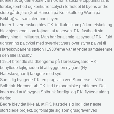
rideheste, og den epoke var nok hans sociale toppunkt.Hans
foretagsomhed og konkurrencelyst i forholdet til byens andre
store gårdejere (Grut-Hansen på Kollekolle og Worm på
Birkhøj) var samtaleemne i byen.
Under 1. verdenskrig blev F.K. indkaldt, kom på kornetskole og
blev hjemsendt som løjtnant af reserven. F.K. fastholdt sin
tilknytning til militæret. Man har fortalt mig, at synet af F.K. i fuld
udrustning på cykel med sværdet tværs over styret på vej til
Hareskovbanens station i 1930’erne var et yndet samtaleemne
i den lille landsby.
I 1914 brændte staldlængerne på Hareskovgaard. F.K.
benyttede lejligheden til at bygge en ny gård (Ny
Hareskovgaard) længere mod syd.
Samtidig byggede F.K. en pragtvilla ved Søndersø – Villa
Solbrink. Hermed løb F.K. ind i økonomiske problemer. Det
kneb med at få bygget Solbrink færdigt, og F.K. flyttede aldrig
derind.
Bedre blev det ikke af, at F.K. kastede sig ind i det næste
storstilede projekt, og forsøgte sig som grusgraver ved