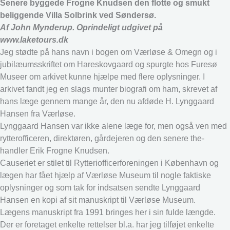
Senere byggede Frogne Knudsen den flotte og smukt
beliggende Villa Solbrink ved Søndersø.
Af John Mynderup. Oprindeligt udgivet på
www.laketours.dk
Jeg stødte på hans navn i bogen om Værløse & Omegn og i
jubilæumsskriftet om Hareskovgaard og spurgte hos Furesø
Museer om arkivet kunne hjælpe med flere oplysninger. I
arkivet fandt jeg en slags munter biografi om ham, skrevet af
hans læge gennem mange år, den nu afdøde H. Lynggaard
Hansen fra Værløse.
Lynggaard Hansen var ikke alene læge for, men også ven med
rytterofficeren, direktøren, gårdejeren og den senere the-
handler Erik Frogne Knudsen.
Causeriet er stilet til Rytteriofficerforeningen i København og
lægen har fået hjælp af Værløse Museum til nogle faktiske
oplysninger og som tak for indsatsen sendte Lynggaard
Hansen en kopi af sit manuskript til Værløse Museum.
Lægens manuskript fra 1991 bringes her i sin fulde længde.
Der er foretaget enkelte rettelser bl.a. har jeg tilføjet enkelte