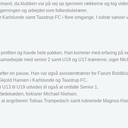
mand, da klubben var på vej op igennem rækkerne og tog videre
ergerningen og arbejdet som folkeskolelærer.
 Karlslunde samt Taastrup FC i flere omgange. I sidste sæson 
st profilen og havde hele pakken. Han kommer med erfaring på s
kal samarbejde med senior 2 samt U19 og U17-trænerne, siger Mic
efter en pause. Han var også assistenttræner for Farum Boldklub
 Skjold Hansen i Karlslunde og Taastrup FC.
 U13 til U19 udvides til også at omfatte Senior 1.
m fødekæden, forklarer Michael Nielsen.
lart, at angriberen Tobias Trampedach samt rutinerede Magnus Ha