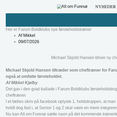
Gå
NYHEDER
til
indholdet
Her er Farum Boldklubs nye førsteholdstræner
Af
Mikkel
09/07/2026
Michael Skjold Hansen bliver ny che
Michael Skjold Hansen tiltræder som cheftræner for Far
også at omfatte førsteholdet.
Af Mikkel Kjølby
Det gav i den grad ballade i Farum Boldklubs førsteholdstru
cheftræner.
I et fælles skriv på facebook oplyste 1. holdstruppen, at ma
holdt dog fast i, at Senior 1 og 2 skal være en mere integrere
Nu kan Alt om Furesø sætte navn på det kommende trænertea