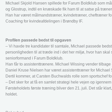
Michael Skjold Hansen spillede for Farum Boldklub som mål
og Glostrup, indtil en knæskade fik ham til at satse på træn
Han har været målmandstræner, kvindetræner, cheftræner for
Coaching for kvindeafdelingen i Brøndby IF.
Profilen passede bedst til opgaven
– Vi havde tre kandidater til samtale, Michael passede bed
personligheden til at træde ind i det her miljø, hvor han s
seniorformand i Farum Boldklub.
Han får to assistenttrænere. Michael Wissing vender tilbage 
Daniel Kruse Nielsen har været assistenttræner for Michael
Dertil kommer, at Carsten Buchwalds rolle som sportschef for
– Det sker for at få en samlet strategi hele vejen op igenne
Førsteholdets første træning bliver den 21. juli. Det står k
holdet.