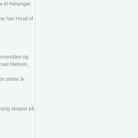
 til Helsingør
var han Head of
eniorsiden og
hael Nielsen,
s sidste år.
ssing stopper på