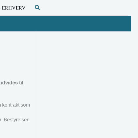
Søg
ERHVERV
dvides til
n kontrakt som
h. Bestyrelsen