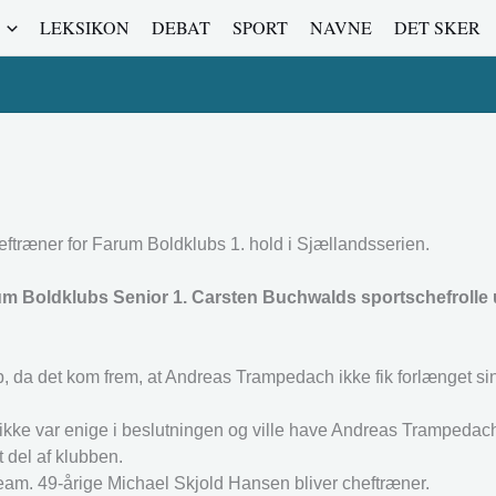
LEKSIKON
DEBAT
SPORT
NAVNE
DET SKER
ftræner for Farum Boldklubs 1. hold i Sjællandsserien.
um Boldklubs Senior 1. Carsten Buchwalds sportschefrolle u
p, da det kom frem, at Andreas Trampedach ikke fik forlænget si
n ikke var enige i beslutningen og ville have Andreas Trampedac
t del af klubben.
m. 49-årige Michael Skjold Hansen bliver cheftræner.