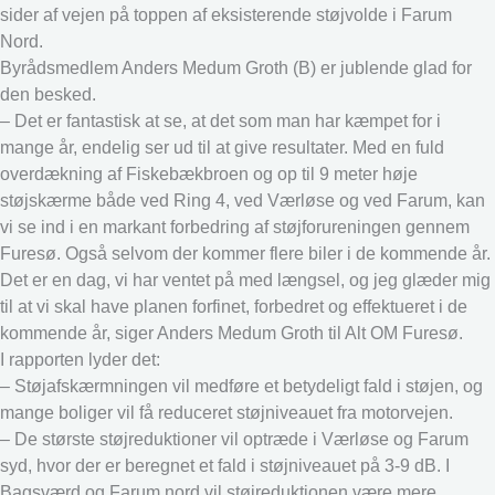
sider af vejen på toppen af eksisterende støjvolde i Farum
Nord.
Byrådsmedlem Anders Medum Groth (B) er jublende glad for
den besked.
– Det er fantastisk at se, at det som man har kæmpet for i
mange år, endelig ser ud til at give resultater. Med en fuld
overdækning af Fiskebækbroen og op til 9 meter høje
støjskærme både ved Ring 4, ved Værløse og ved Farum, kan
vi se ind i en markant forbedring af støjforureningen gennem
Furesø. Også selvom der kommer flere biler i de kommende år.
Det er en dag, vi har ventet på med længsel, og jeg glæder mig
til at vi skal have planen forfinet, forbedret og effektueret i de
kommende år, siger Anders Medum Groth til Alt OM Furesø.
I rapporten lyder det:
– Støjafskærmningen vil medføre et betydeligt fald i støjen, og
mange boliger vil få reduceret støjniveauet fra motorvejen.
– De største støjreduktioner vil optræde i Værløse og Farum
syd, hvor der er beregnet et fald i støjniveauet på 3-9 dB. I
Bagsværd og Farum nord vil støjreduktionen være mere