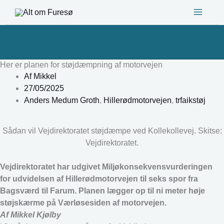
Gå
til
indholdet
Her er planen for støjdæmpning af motorvejen
Af
Mikkel
27/05/2025
Anders Medum Groth
,
Hillerødmotorvejen
,
trfaikstøj
Sådan vil Vejdirektoratet støjdæmpe ved Kollekollevej. Skitse:
Vejdirektoratet.
Vejdirektoratet har udgivet Miljøkonsekvensvurderingen
for udvidelsen af Hillerødmotorvejen til seks spor fra
Bagsværd til Farum. Planen lægger op til ni meter høje
støjskærme på Værløsesiden af motorvejen.
Af Mikkel Kjølby