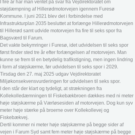
I fire år har man ventet på svar fra Vejdirektoratet om
støjdæmpning af Hillerødmotorvejen igennem Furesø
Kommune. I juni 2021 blev det i forbindelse med
Infrastrukturplan 2035 besluttet at forlænge Hillerødmotorvejen
til Hillerød samt udvide motorvejen fra fire til seks spor fra
Bagsværd til Farum.
Det vakte bekymringer i Furesø, idet udvidelsen til seks spor
først finder sted tre år efter forlængelsen af motorvejen. Man
kunne se frem til en betydelig trafikstigning, men ingen lindring
i form af støjskærme, før udvidelsen til seks spor i 2029.
Tirsdag den 27. maj 2025 udgav Vejdirektoratet
Miljøkonsekvensvurderingen for udvidelsen til seks spor.
I den står der klart og tydeligt, at strækningen fra
Kollekolledæmningen til Fiskebækbroen dækkes med ni meter
høje støjskærme på Værløsesiden af motorvejen. Dog kun syv
meter høje stærke på broerne over Kollekollevej og
Fiskebækvej.
Dertil kommer ni meter høje støjskærme på begge sider af
vejen i Farum Syd samt fem meter høje støjskærme på begge