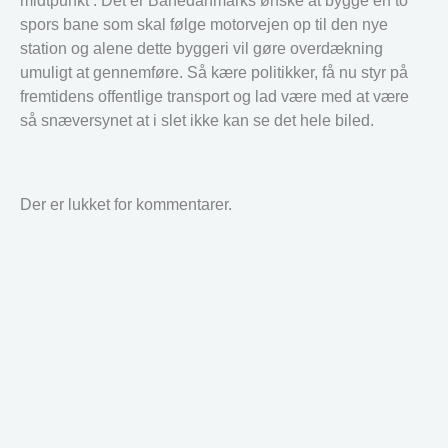
midtpunkt . Det er Banedanmarks ønske at bygge en to
spors bane som skal følge motorvejen op til den nye
station og alene dette byggeri vil gøre overdækning
umuligt at gennemføre. Så kære politikker, få nu styr på
fremtidens offentlige transport og lad være med at være
så snæversynet at i slet ikke kan se det hele biled.
Der er lukket for kommentarer.