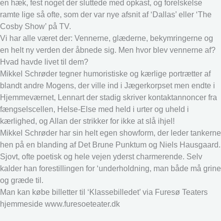
en hæk, fest noget der sluttede med opkast, og forelskelse
ramte lige så ofte, som der var nye afsnit af ‘Dallas’ eller ‘The
Cosby Show’ på TV.
Vi har alle været der: Vennerne, glæderne, bekymringerne og
en helt ny verden der åbnede sig. Men hvor blev vennerne af?
Hvad havde livet til dem?
Mikkel Schrøder tegner humoristiske og kærlige portrætter af
blandt andre Mogens, der ville ind i Jægerkorpset men endte i
Hjemmeværnet, Lennart der stadig skriver kontaktannoncer fra
fængselscellen, Helse-Else med held i urter og uheld i
kærlighed, og Allan der strikker for ikke at slå ihjel!
Mikkel Schrøder har sin helt egen showform, der leder tankerne
hen på en blanding af Det Brune Punktum og Niels Hausgaard.
Sjovt, ofte poetisk og hele vejen yderst charmerende. Selv
kalder han forestillingen for ‘underholdning, man både må grine
og græde til.
Man kan købe billetter til ‘Klassebilledet’ via Furesø Teaters
hjemmeside www.furesoeteater.dk