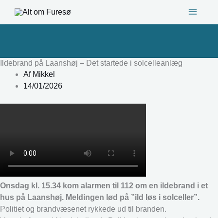
Gå
til
indholdet
Ildebrand på Laanshøj – Det startede i solcelleanlæg
Af
Mikkel
14/01/2026
Onsdag kl. 15.34 kom alarmen til 112 om en ildebrand i et
hus på Laanshøj. Meldingen lød på ”ild løs i solceller”.
Politiet og brandvæsenet rykkede ud til branden.