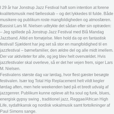
I 29 år har Jonstrup Jazz Festival haft som intention at forene
kvalitetsmusik med fællesskab – og det lykkedes til fulde. Både
musikere og publikum roste mangfoldigheden og atmosfæren.
Bassist Lars M. Nielsen udtrykte det sådan efter sin optræden:
– Jeg spillede på Jonstrup Jazz Festival med Blå Mandag
Jazzband. Altid en fornøjelse. Men hold da op en fantastisk
festival! Sjældent har jeg set så stor en mangfoldighed til en
jazzfestival – børnefamilier, den ældre del og alle midt imellem.
Der var aktiviteter for alle, og jeg blev helt overvældet. Hvis
jazzfestivaler skal overleve, så er det her vejen frem, siger Lars
M. Nielsen.
Festivalens største dag var lørdag, hvor flest gæster besøgte
festivalen. Især tog Total Hip Replacement helt vildt kegler
lørdag aften, men hele weekenden bød på et bredt udvalg af
jazzgenrer. Publikum kunne opleve alt fra soul og funk, blues,
energisk gypsy swing , traditionel jazz, Reggae/African High
Life, sydafrikansk og nordisk vokalmusik samt fortolkninger af
Paul Simons sange.