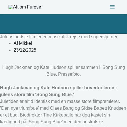
Gå
til
indholdet
Julens bedste film er en musikalsk rejse med superstjerner
Af
Mikkel
23/12/2025
Hugh Jackman og Kate Hudson spiller sammen i 'Song Sung
Blue. Pressefoto.
Hugh Jackman og Kate Hudson spiller hovedrollerne i
julens store film ‘Song Sung Blue.’
Juletiden er altid identisk med en masse store filmpremierer.
’Den nye triumfbue’ med Claes Bang og Sidse Babett Knudsen
er et bud. Biodirektør Tine Kirkeballe har dog kastet sin
kærlighed på ’Song Sung Blue’ med den australske