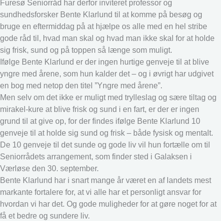
Furesø Seniorråd har derfor inviteret professor og
sundhedsforsker Bente Klarlund til at komme på besøg og
bruge en eftermiddag på at hjælpe os alle med en hel stribe
gode råd til, hvad man skal og hvad man ikke skal for at holde
sig frisk, sund og på toppen så længe som muligt.
Ifølge Bente Klarlund er der ingen hurtige genveje til at blive
yngre med årene, som hun kalder det – og i øvrigt har udgivet
en bog med netop den titel ”Yngre med årene”.
Men selv om det ikke er muligt med trylleslag og sære tiltag og
mirakel-kure at blive frisk og sund i en fart, er der er ingen
grund til at give op, for der findes ifølge Bente Klarlund 10
genveje til at holde sig sund og frisk – både fysisk og mentalt.
De 10 genveje til det sunde og gode liv vil hun fortælle om til
Seniorrådets arrangement, som finder sted i Galaksen i
Værløse den 30. september.
Bente Klarlund har i snart mange år været en af landets mest
markante fortalere for, at vi alle har et personligt ansvar for
hvordan vi har det. Og gode muligheder for at gøre noget for at
få et bedre og sundere liv.