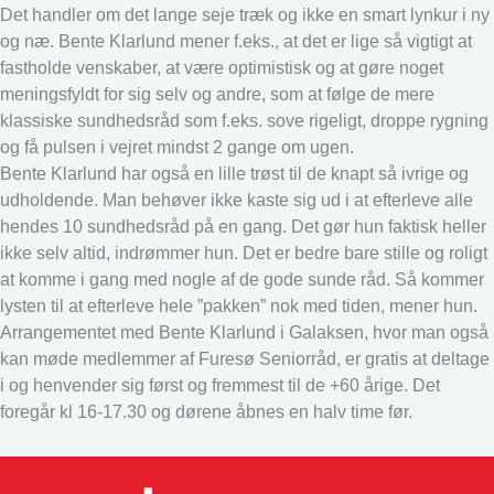
Det handler om det lange seje træk og ikke en smart lynkur i ny
og næ. Bente Klarlund mener f.eks., at det er lige så vigtigt at
fastholde venskaber, at være optimistisk og at gøre noget
meningsfyldt for sig selv og andre, som at følge de mere
klassiske sundhedsråd som f.eks. sove rigeligt, droppe rygning
og få pulsen i vejret mindst 2 gange om ugen.
Bente Klarlund har også en lille trøst til de knapt så ivrige og
udholdende. Man behøver ikke kaste sig ud i at efterleve alle
hendes 10 sundhedsråd på en gang. Det gør hun faktisk heller
ikke selv altid, indrømmer hun. Det er bedre bare stille og roligt
at komme i gang med nogle af de gode sunde råd. Så kommer
lysten til at efterleve hele ”pakken” nok med tiden, mener hun.
Arrangementet med Bente Klarlund i Galaksen, hvor man også
kan møde medlemmer af Furesø Seniorråd, er gratis at deltage
i og henvender sig først og fremmest til de +60 årige. Det
foregår kl 16-17.30 og dørene åbnes en halv time før.