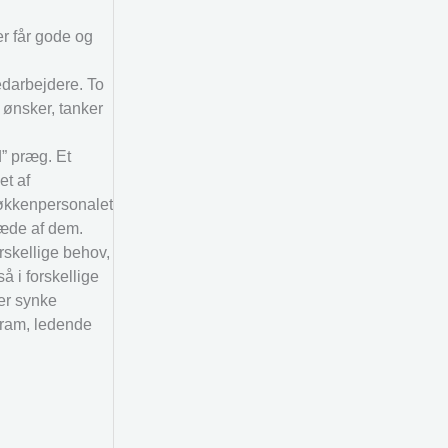
r får gode og
edarbejdere. To
ønsker, tanker
d” præg. Et
et af
 køkkenpersonalet
læde af dem.
rskellige behov,
å i forskellige
ler synke
Gram, ledende