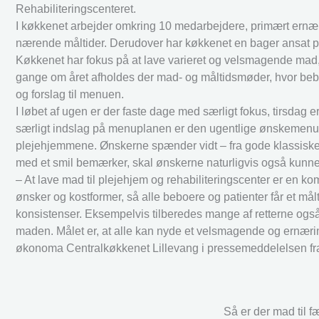
Rehabiliteringscenteret.
I køkkenet arbejder omkring 10 medarbejdere, primært ernæri
nærende måltider. Derudover har køkkenet en bager ansat på f
Køkkenet har fokus på at lave varieret og velsmagende mad, 
gange om året afholdes der mad- og måltidsmøder, hvor beb
og forslag til menuen.
I løbet af ugen er der faste dage med særligt fokus, tirsdag 
særligt indslag på menuplanen er den ugentlige ønskemenu. 
plejehjemmene. Ønskerne spænder vidt – fra gode klassiske li
med et smil bemærker, skal ønskerne naturligvis også kunne
– At lave mad til plejehjem og rehabiliteringscenter er en 
ønsker og kostformer, så alle beboere og patienter får et målt
konsistenser. Eksempelvis tilberedes mange af retterne også
maden. Målet er, at alle kan nyde et velsmagende og ernærin
økonoma Centralkøkkenet Lillevang i pressemeddelelsen 
Så er der mad til 