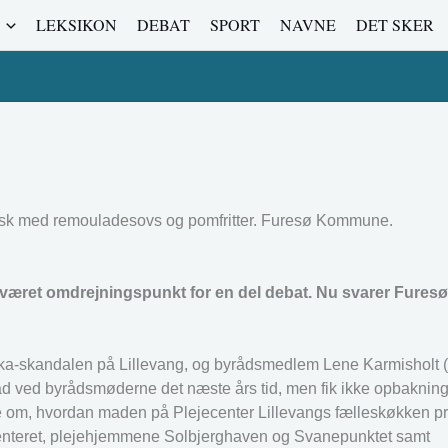
LEKSIKON
DEBAT
SPORT
NAVNE
DET SKER
isk med remouladesovs og pomfritter. Furesø Kommune.
 været omdrejningspunkt for en del debat. Nu svarer Fur
-skandalen på Lillevang, og byrådsmedlem Lene Karmisholt (O
 ved byrådsmøderne det næste års tid, men fik ikke opbakning t
m, hvordan maden på Plejecenter Lillevangs fælleskøkken pr
tscenteret, plejehjemmene Solbjerghaven og Svanepunktet samt