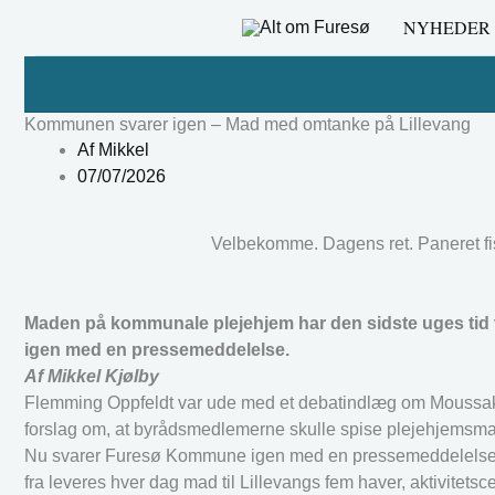
Gå
NYHEDER
til
indholdet
Kommunen svarer igen – Mad med omtanke på Lillevang
Af
Mikkel
07/07/2026
Velbekomme. Dagens ret. Paneret f
Maden på kommunale plejehjem har den sidste uges tid
igen med en pressemeddelelse.
Af Mikkel Kjølby
Flemming Oppfeldt var ude med et debatindlæg om Moussaka
forslag om, at byrådsmedlemerne skulle spise plejehjemsmad
Nu svarer Furesø Kommune igen med en pressemeddelelse o
fra leveres hver dag mad til Lillevangs fem haver, aktivite