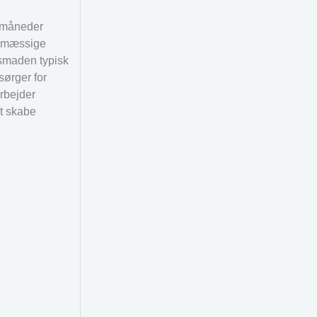
e måneder
gsmæssige
nsmaden typisk
sørger for
arbejder
at skabe