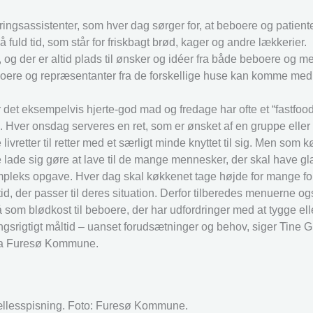
ngsassistenter, som hver dag sørger for, at beboere og patiente
uld tid, som står for friskbagt brød, kager og andre lækkerier.
og der er altid plads til ønsker og idéer fra både beboere og m
oere og repræsentanter fra de forskellige huse kan komme med 
er det eksempelvis hjerte-god mad og fredage har ofte et “fastfoo
Hver onsdag serveres en ret, som er ønsket af en gruppe eller 
vretter til retter med et særligt minde knyttet til sig. Men som
 lade sig gøre at lave til de mange mennesker, der skal have g
kompleks opgave. Hver dag skal køkkenet tage højde for mange fo
id, der passer til deres situation. Derfor tilberedes menuerne ogs
 som blødkost til beboere, der har udfordringer med at tygge el
gsrigtigt måltid – uanset forudsætninger og behov, siger Tine 
fra Furesø Kommune.
fællesspisning. Foto: Furesø Kommune.