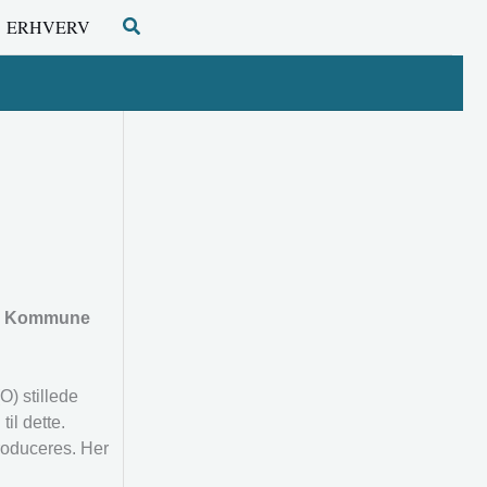
Søg
ERHVERV
esø Kommune
) stillede
il dette.
oduceres. Her