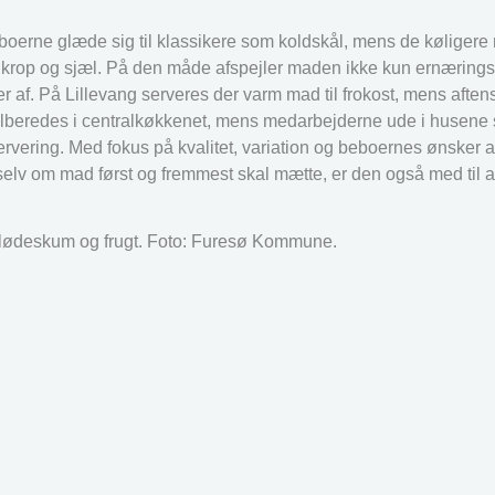
oerne glæde sig til klassikere som koldskål, mens de køliger
både krop og sjæl. På den måde afspejler maden ikke kun ernærin
r af. På Lillevang serveres der varm mad til frokost, mens afte
ilberedes i centralkøkkenet, mens medarbejderne ude i husene 
servering. Med fokus på kvalitet, variation og beboernes ønsker 
selv om mad først og fremmest skal mætte, er den også med til 
lødeskum og frugt. Foto: Furesø Kommune.