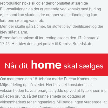
reproduktionstoksisk og er derfor omfattet af særlige
EU‑restriktioner, da det er ætsende ved kontakt med hud og
øjne samt kan skade indre organer ved indånding og kan
forurene søer og vandløb.
Men der skulle gå 21 timer, før stoffet blev identificeret og der
blev slået alarm.
Beredskabet ankom til forureningsstedet den 17. februar kl.
17.45. Her blev der taget prøver til Kemisk Beredskab.
Om morgenen den 18. februar mødte Furesø Kommunes
Miljøafdeling op på stedet. Her blev det konstateret, at
virksomheden havde forsøgt at rydde op ved at flytte sneen ind
på egen grund, så det kunne smelte og optages af
virksomhedens rensningsanlæg. Miljøafdelingen vurderede, at
der ikke var grund til at foretage sig yderligere.