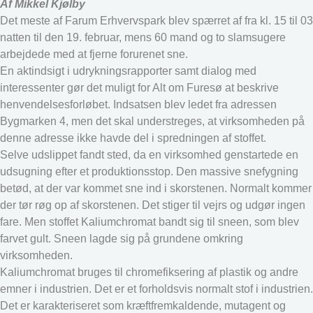
Af Mikkel Kjølby
Det meste af Farum Erhvervspark blev spærret af fra kl. 15 til 03
natten til den 19. februar, mens 60 mand og to slamsugere
arbejdede med at fjerne forurenet sne.
En aktindsigt i udrykningsrapporter samt dialog med
interessenter gør det muligt for Alt om Furesø at beskrive
henvendelsesforløbet. Indsatsen blev ledet fra adressen
Bygmarken 4, men det skal understreges, at virksomheden på
denne adresse ikke havde del i spredningen af stoffet.
Selve udslippet fandt sted, da en virksomhed genstartede en
udsugning efter et produktionsstop. Den massive snefygning
betød, at der var kommet sne ind i skorstenen. Normalt kommer
der tør røg op af skorstenen. Det stiger til vejrs og udgør ingen
fare. Men stoffet Kaliumchromat bandt sig til sneen, som blev
farvet gult. Sneen lagde sig på grundene omkring
virksomheden.
Kaliumchromat bruges til chromefiksering af plastik og andre
emner i industrien. Det er et forholdsvis normalt stof i industrien.
Det er karakteriseret som kræftfremkaldende, mutagent og