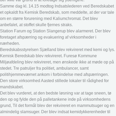
Samme dag kl. 14.15 modtog Indsatslederen ved Beredskabet
et opkaldt fra Kemisk Beredskab, som meddelte, at der var tale
om en større forurening med Kaliumchromat. Det blev
anbefalet, at stoffet skulle fjernes straks.
Station Farum og Station Slangerup blev alarmeret. Der blev
foretaget afspærring og evakuering af virksomheder i
nærheden.
Beredskabsstyrelsen Sjælland blev rekvireret med kemi og lys.
Kemisk Beredskab blev rekvireret. Furesø Kommune
Miljøafdeling blev rekvireret, men ønskede ikke at møde op på
stedet. Tre patruljer fra politiet, ambulancer, samt
politihjemmeværnet ankom i forbindelse med afspærringen.
Den store virksomhed Aasted stillede lokaler til rådighed for
mandskabet.
Det blev vurderet, at den bedste løsning var at tage sneen, tø
den op og fylde den på palletankene inde på virksomhedens
grund, Til det formål blev der rekvireret en mammutsuger og en
almindelig slamsuger. Der blev indsat kemidykkerenheder til