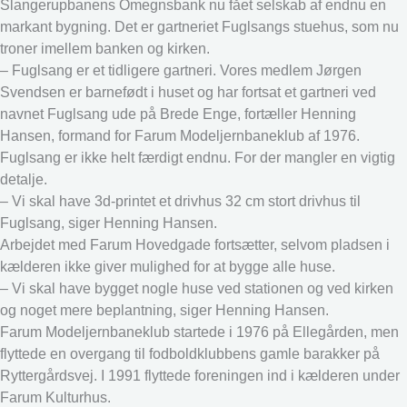
Slangerupbanens Omegnsbank nu fået selskab af endnu en
markant bygning. Det er gartneriet Fuglsangs stuehus, som nu
troner imellem banken og kirken.
– Fuglsang er et tidligere gartneri. Vores medlem Jørgen
Svendsen er barnefødt i huset og har fortsat et gartneri ved
navnet Fuglsang ude på Brede Enge, fortæller Henning
Hansen, formand for Farum Modeljernbaneklub af 1976.
Fuglsang er ikke helt færdigt endnu. For der mangler en vigtig
detalje.
– Vi skal have 3d-printet et drivhus 32 cm stort drivhus til
Fuglsang, siger Henning Hansen.
Arbejdet med Farum Hovedgade fortsætter, selvom pladsen i
kælderen ikke giver mulighed for at bygge alle huse.
– Vi skal have bygget nogle huse ved stationen og ved kirken
og noget mere beplantning, siger Henning Hansen.
Farum Modeljernbaneklub startede i 1976 på Ellegården, men
flyttede en overgang til fodboldklubbens gamle barakker på
Ryttergårdsvej. I 1991 flyttede foreningen ind i kælderen under
Farum Kulturhus.