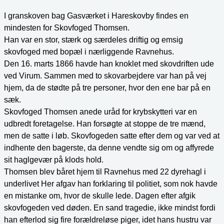
I granskoven bag Gasværket i Hareskovby findes en
mindesten for Skovfoged Thomsen.
Han var en stor, stærk og særdeles driftig og emsig
skovfoged med bopæl i nærliggende Ravnehus.
Den 16. marts 1866 havde han knoklet med skovdriften ude
ved Virum. Sammen med to skovarbejdere var han på vej
hjem, da de stødte på tre personer, hvor den ene bar på en
sæk.
Skovfoged Thomsen anede uråd for krybskytteri var en
udbredt foretagelse. Han forsøgte at stoppe de tre mænd,
men de satte i løb. Skovfogeden satte efter dem og var ved at
indhente den bagerste, da denne vendte sig om og affyrede
sit haglgevær på klods hold.
Thomsen blev båret hjem til Ravnehus med 22 dyrehagl i
underlivet Her afgav han forklaring til politiet, som nok havde
en mistanke om, hvor de skulle lede. Dagen efter afgik
skovfogeden ved døden. En sand tragedie, ikke mindst fordi
han efterlod sig fire forældreløse piger, idet hans hustru var