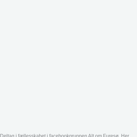
Deltag i fællesskabet i facebookgruppen Alt om Furesø. Her