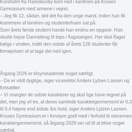
Korsholm fra Hareskovby kom ned i kantinen på Kruses
Gymnasium med armene i vejret.
– Jeg fik 12, sådan, lød det fra den unge mand, inden han fik
krammere af familien og studenterhuen sat på.
Som årets første student havde han endnu en opgave. Han
skulle hejse Dannebrog til tops i flagstangen. Her skal flaget
bølge i vinden, indtil den sidste af årets 126 studenter får
fornøjelsen af at tage det ned igen.
Årgang 2026 er tilsyneladende noget særligt.
– De er vildt dygtige, siger vicerektor Anders Lytzen Lassen og
fortsætter:
– Vi mangler de sidste karakterer og skal lige have regnet på
det, men jeg vil tro, at deres samlede karaktergennemsnit er 0,3
til 0,4 højere end sidste års hold, siger Anders Lytzen Lassen.
Kruses Gymnasium er i forvejen godt med i forhold til elevernes
karaktergennemsnit, så årgang 2026 ser ud til at blive noget
særligt.