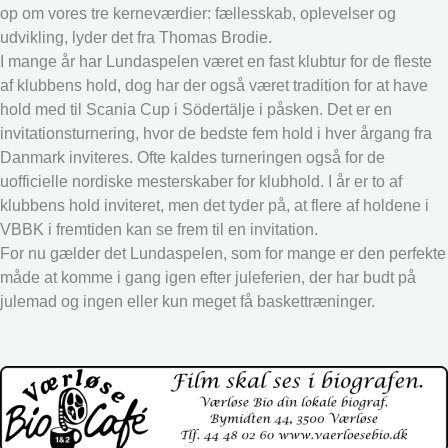
op om vores tre kerneværdier: fællesskab, oplevelser og
udvikling, lyder det fra Thomas Brodie.
I mange år har Lundaspelen været en fast klubtur for de fleste
af klubbens hold, dog har der også været tradition for at have
hold med til Scania Cup i Södertälje i påsken. Det er en
invitationsturnering, hvor de bedste fem hold i hver årgang fra
Danmark inviteres. Ofte kaldes turneringen også for de
uofficielle nordiske mesterskaber for klubhold. I år er to af
klubbens hold inviteret, men det tyder på, at flere af holdene i
VBBK i fremtiden kan se frem til en invitation.
For nu gælder det Lundaspelen, som for mange er den perfekte
måde at komme i gang igen efter juleferien, der har budt på
julemad og ingen eller kun meget få baskettræninger.