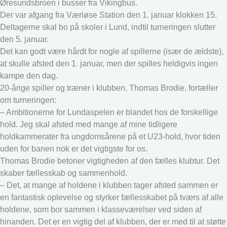
Øresundsbroen i busser fra Vikingbus.
Der var afgang fra Værløse Station den 1. januar klokken 15.
Deltagerne skal bo på skoler i Lund, indtil turneringen slutter
den 5. januar.
Det kan godt være hårdt for nogle af spillerne (især de ældste),
at skulle afsted den 1. januar, men der spilles heldigvis ingen
kampe den dag.
20-årige spiller og træner i klubben, Thomas Brodie, fortæller
om turneringen:
– Ambitionerne for Lundaspelen er blandet hos de forskellige
hold. Jeg skal afsted med mange af mine tidligere
holdkammerater fra ungdomsårene på et U23-hold, hvor tiden
uden for banen nok er det vigtigste for os.
Thomas Brodie betoner vigtigheden af den fælles klubtur. Det
skaber fællesskab og sammenhold.
– Det, at mange af holdene i klubben tager afsted sammen er
en fantastisk oplevelse og styrker fællesskabet på tværs af alle
holdene, som bor sammen i klasseværelser ved siden af
hinanden. Det er en vigtig del af klubben, der er med til at støtte