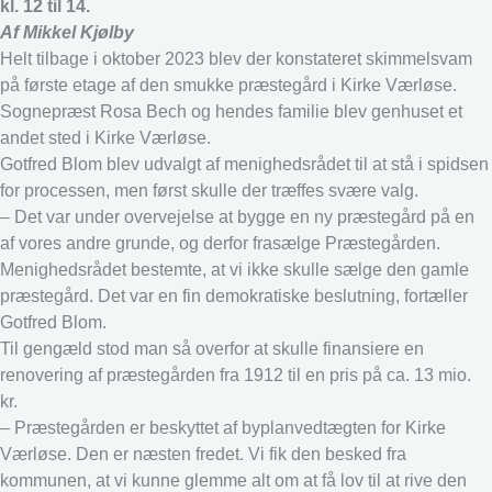
kl. 12 til 14.
Af Mikkel Kjølby
Helt tilbage i oktober 2023 blev der konstateret skimmelsvam
på første etage af den smukke præstegård i Kirke Værløse.
Sognepræst Rosa Bech og hendes familie blev genhuset et
andet sted i Kirke Værløse.
Gotfred Blom blev udvalgt af menighedsrådet til at stå i spidsen
for processen, men først skulle der træffes svære valg.
– Det var under overvejelse at bygge en ny præstegård på en
af vores andre grunde, og derfor frasælge Præstegården.
Menighedsrådet bestemte, at vi ikke skulle sælge den gamle
præstegård. Det var en fin demokratiske beslutning, fortæller
Gotfred Blom.
Til gengæld stod man så overfor at skulle finansiere en
renovering af præstegården fra 1912 til en pris på ca. 13 mio.
kr.
– Præstegården er beskyttet af byplanvedtægten for Kirke
Værløse. Den er næsten fredet. Vi fik den besked fra
kommunen, at vi kunne glemme alt om at få lov til at rive den