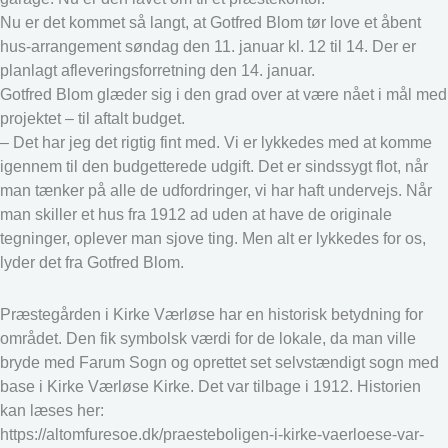
Nu er det kommet så langt, at Gotfred Blom tør love et åbent
hus-arrangement søndag den 11. januar kl. 12 til 14. Der er
planlagt afleveringsforretning den 14. januar.
Gotfred Blom glæder sig i den grad over at være nået i mål med
projektet – til aftalt budget.
– Det har jeg det rigtig fint med. Vi er lykkedes med at komme
igennem til den budgetterede udgift. Det er sindssygt flot, når
man tænker på alle de udfordringer, vi har haft undervejs. Når
man skiller et hus fra 1912 ad uden at have de originale
tegninger, oplever man sjove ting. Men alt er lykkedes for os,
lyder det fra Gotfred Blom.
Præstegården i Kirke Værløse har en historisk betydning for
området. Den fik symbolsk værdi for de lokale, da man ville
bryde med Farum Sogn og oprettet set selvstændigt sogn med
base i Kirke Værløse Kirke. Det var tilbage i 1912. Historien
kan læses her:
https://altomfuresoe.dk/praesteboligen-i-kirke-vaerloese-var-