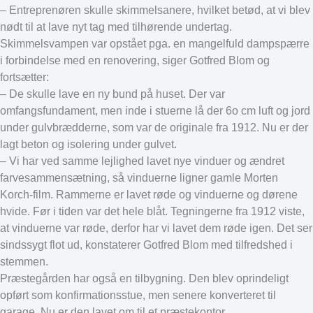
– Entreprenøren skulle skimmelsanere, hvilket betød, at vi blev
nødt til at lave nyt tag med tilhørende undertag.
Skimmelsvampen var opstået pga. en mangelfuld dampspærre
i forbindelse med en renovering, siger Gotfred Blom og
fortsætter:
– De skulle lave en ny bund på huset. Der var
omfangsfundament, men inde i stuerne lå der 6o cm luft og jord
under gulvbrædderne, som var de originale fra 1912. Nu er der
lagt beton og isolering under gulvet.
– Vi har ved samme lejlighed lavet nye vinduer og ændret
farvesammensætning, så vinduerne ligner gamle Morten
Korch-film. Rammerne er lavet røde og vinduerne og dørene
hvide. Før i tiden var det hele blåt. Tegningerne fra 1912 viste,
at vinduerne var røde, derfor har vi lavet dem røde igen. Det ser
sindssygt flot ud, konstaterer Gotfred Blom med tilfredshed i
stemmen.
Præstegården har også en tilbygning. Den blev oprindeligt
opført som konfirmationsstue, men senere konverteret til
garage. Nu er den lavet om til et præstekontor.