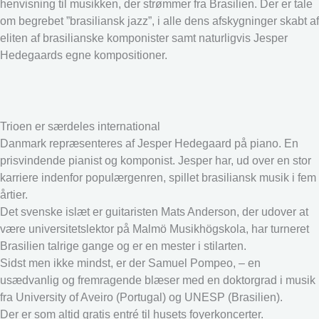
henvisning til musikken, der strømmer fra Brasilien. Der er tale
om begrebet ”brasiliansk jazz”, i alle dens afskygninger skabt af
eliten af brasilianske komponister samt naturligvis Jesper
Hedegaards egne kompositioner.
Trioen er særdeles international
Danmark repræsenteres af Jesper Hedegaard på piano. En
prisvindende pianist og komponist. Jesper har, ud over en stor
karriere indenfor populærgenren, spillet brasiliansk musik i fem
årtier.
Det svenske islæt er guitaristen Mats Anderson, der udover at
være universitetslektor på Malmö Musikhögskola, har turneret
Brasilien talrige gange og er en mester i stilarten.
Sidst men ikke mindst, er der Samuel Pompeo, – en
usædvanlig og fremragende blæser med en doktorgrad i musik
fra University of Aveiro (Portugal) og UNESP (Brasilien).
Der er som altid gratis entré til husets foyerkoncerter.