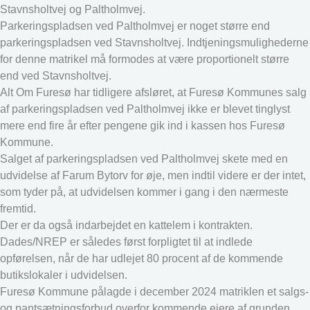
Stavnsholtvej og Paltholmvej.
Parkeringspladsen ved Paltholmvej er noget større end
parkeringspladsen ved Stavnsholtvej. Indtjeningsmulighederne
for denne matrikel må formodes at være proportionelt større
end ved Stavnsholtvej.
Alt Om Furesø har tidligere afsløret, at Furesø Kommunes salg
af parkeringspladsen ved Paltholmvej ikke er blevet tinglyst
mere end fire år efter pengene gik ind i kassen hos Furesø
Kommune.
Salget af parkeringspladsen ved Paltholmvej skete med en
udvidelse af Farum Bytorv for øje, men indtil videre er der intet,
som tyder på, at udvidelsen kommer i gang i den nærmeste
fremtid.
Der er da også indarbejdet en kattelem i kontrakten.
Dades/NREP er således først forpligtet til at indlede
opførelsen, når de har udlejet 80 procent af de kommende
butikslokaler i udvidelsen.
Furesø Kommune pålagde i december 2024 matriklen et salgs-
og pantsætningsforbud overfor kommende ejere af grunden,