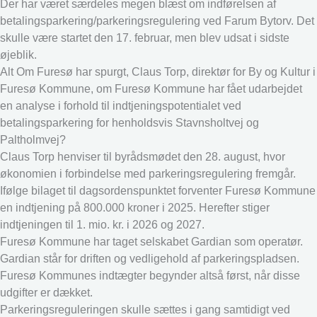
Der har været særdeles megen blæst om indførelsen af
betalingsparkering/parkeringsregulering ved Farum Bytorv. Det
skulle være startet den 17. februar, men blev udsat i sidste
øjeblik.
Alt Om Furesø har spurgt, Claus Torp, direktør for By og Kultur i
Furesø Kommune, om Furesø Kommune har fået udarbejdet
en analyse i forhold til indtjeningspotentialet ved
betalingsparkering for henholdsvis Stavnsholtvej og
Paltholmvej?
Claus Torp henviser til byrådsmødet den 28. august, hvor
økonomien i forbindelse med parkeringsregulering fremgår.
Ifølge bilaget til dagsordenspunktet forventer Furesø Kommune
en indtjening på 800.000 kroner i 2025. Herefter stiger
indtjeningen til 1. mio. kr. i 2026 og 2027.
Furesø Kommune har taget selskabet Gardian som operatør.
Gardian står for driften og vedligehold af parkeringspladsen.
Furesø Kommunes indtægter begynder altså først, når disse
udgifter er dækket.
Parkeringsreguleringen skulle sættes i gang samtidigt ved