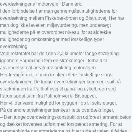
overdækninger af motorveje i Danmark.
I den forbindelse har man gennemgået mulighederne for
overdækning mellem Fiskebækbroen og Bistrupvej. Her har
man dog ikke lavet en miljøvurdering, men undersøgt
mulighederne på et overordnet niveau, for at afdække
muligheder og omkostninger med forskellige typer
overdækning.
Vejdirektoratet har delt den 2,3 kilometer lange strækning
igennem Farum ind i fem delstrækninger i forhold til
anvendelsen af arealerne omkring motorvejen.
Her fremgår det, at man tænker i flere forskellige slags
overdækninger. De tunge overdækninger kommer i spil på
strækningen fra Paltholmvej til gang- og cykelbroen ved
Farumsødal samt fra Paltholmvej til Bistrupvej.
Her vil der være mulighed for byggeri i op til seks etager.
På de andre strækninger tænkes i lette overdækninger.
– Den tunge overdækningskonstruktion udføres i armeret beton
og dækket forventes udført med forspændt armering. For at
sammenbinde naturområderne på hver side af vejen, tilfyldes