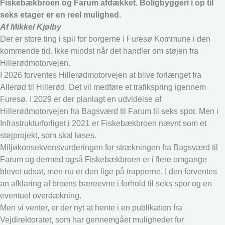
Fiskebækbroen og Farum afdækket. Boligbyggeri i op til
seks etager er en reel mulighed.
Af Mikkel Kjølby
Der er store ting i spil for borgerne i Furesø Kommune i den
kommende tid. Ikke mindst når det handler om støjen fra
Hillerødmotorvejen.
I 2026 forventes Hillerødmotorvejen at blive forlænget fra
Allerød til Hillerød. Det vil medføre et trafikspring igennem
Furesø. I 2029 er der planlagt en udvidelse af
Hillerødmotorvejen fra Bagsværd til Farum til seks spor. Men i
Infrastrukturforliget i 2021 er Fiskebækbroen nævnt som et
støjprojekt, som skal løses.
Miljøkonsekvensvurderingen for strækningen fra Bagsværd til
Farum og dermed også Fiskebækbroen er i flere omgange
blevet udsat, men nu er den lige på trapperne. I den forventes
an afklaring af broens bæreevne i forhold til seks spor og en
eventuel overdækning.
Men vi venter, er der nyt at hente i en publikation fra
Vejdirektoratet, som har gennemgået muligheder for