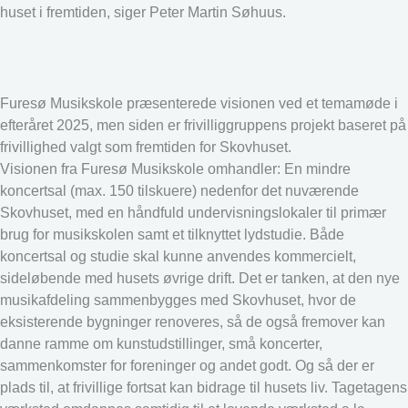
huset i fremtiden, siger Peter Martin Søhuus.
Furesø Musikskole præsenterede visionen ved et temamøde i
efteråret 2025, men siden er frivilliggruppens projekt baseret på
frivillighed valgt som fremtiden for Skovhuset.
Visionen fra Furesø Musikskole omhandler: En mindre
koncertsal (max. 150 tilskuere) nedenfor det nuværende
Skovhuset, med en håndfuld undervisningslokaler til primær
brug for musikskolen samt et tilknyttet lydstudie. Både
koncertsal og studie skal kunne anvendes kommercielt,
sideløbende med husets øvrige drift. Det er tanken, at den nye
musikafdeling sammenbygges med Skovhuset, hvor de
eksisterende bygninger renoveres, så de også fremover kan
danne ramme om kunstudstillinger, små koncerter,
sammenkomster for foreninger og andet godt. Og så der er
plads til, at frivillige fortsat kan bidrage til husets liv. Tagetagens