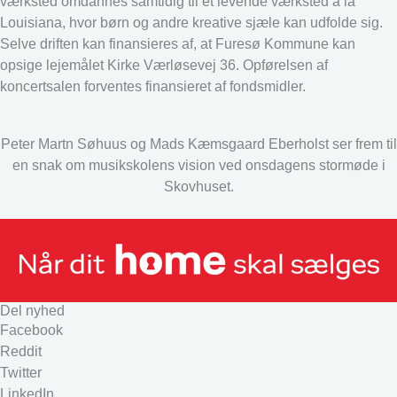
værksted omdannes samtidig til et levende værksted a la
Louisiana, hvor børn og andre kreative sjæle kan udfolde sig.
Selve driften kan finansieres af, at Furesø Kommune kan
opsige lejemålet Kirke Værløsevej 36. Opførelsen af
koncertsalen forventes finansieret af fondsmidler.
Peter Martn Søhuus og Mads Kæmsgaard Eberholst ser frem til
en snak om musikskolens vision ved onsdagens stormøde i
Skovhuset.
Del nyhed
Facebook
Reddit
Twitter
LinkedIn