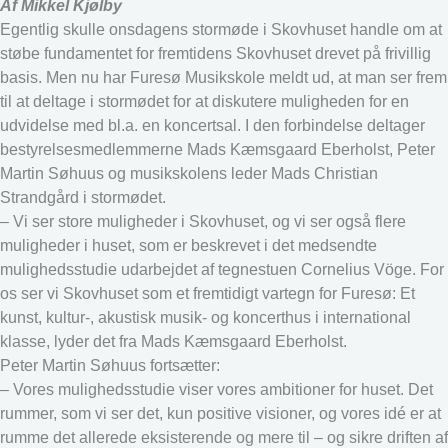
Af Mikkel Kjølby
Egentlig skulle onsdagens stormøde i Skovhuset handle om at
støbe fundamentet for fremtidens Skovhuset drevet på frivillig
basis. Men nu har Furesø Musikskole meldt ud, at man ser frem
til at deltage i stormødet for at diskutere muligheden for en
udvidelse med bl.a. en koncertsal. I den forbindelse deltager
bestyrelsesmedlemmerne Mads Kæmsgaard Eberholst, Peter
Martin Søhuus og musikskolens leder Mads Christian
Strandgård i stormødet.
– Vi ser store muligheder i Skovhuset, og vi ser også flere
muligheder i huset, som er beskrevet i det medsendte
mulighedsstudie udarbejdet af tegnestuen Cornelius Vöge. For
os ser vi Skovhuset som et fremtidigt vartegn for Furesø: Et
kunst, kultur-, akustisk musik- og koncerthus i international
klasse, lyder det fra Mads Kæmsgaard Eberholst.
Peter Martin Søhuus fortsætter:
– Vores mulighedsstudie viser vores ambitioner for huset. Det
rummer, som vi ser det, kun positive visioner, og vores idé er at
rumme det allerede eksisterende og mere til – og sikre driften af