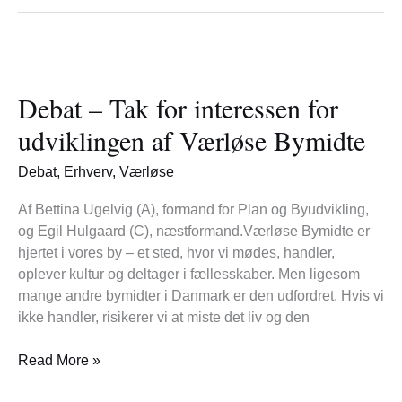
Debat
–
Debat – Tak for interessen for
Tak
for
udviklingen af Værløse Bymidte
interessen
for
Debat
,
Erhverv
,
Værløse
udviklingen
af
Af Bettina Ugelvig (A), formand for Plan og Byudvikling,
Værløse
og Egil Hulgaard (C), næstformand.Værløse Bymidte er
Bymidte
hjertet i vores by – et sted, hvor vi mødes, handler,
oplever kultur og deltager i fællesskaber. Men ligesom
mange andre bymidter i Danmark er den udfordret. Hvis vi
ikke handler, risikerer vi at miste det liv og den
Read More »