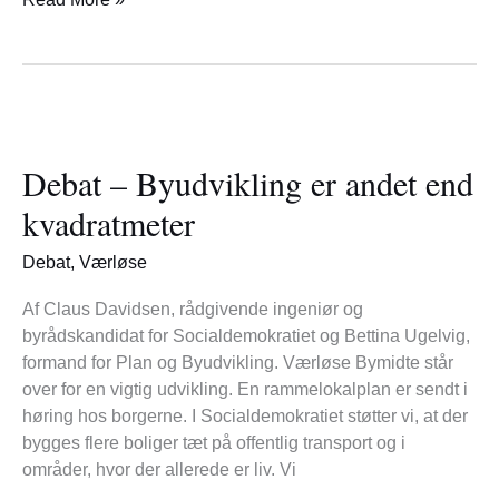
Debat
–
Debat – Byudvikling er andet end
Byudvikling
er
kvadratmeter
andet
end
Debat
,
Værløse
kvadratmeter
Af Claus Davidsen, rådgivende ingeniør og
byrådskandidat for Socialdemokratiet og Bettina Ugelvig,
formand for Plan og Byudvikling. Værløse Bymidte står
over for en vigtig udvikling. En rammelokalplan er sendt i
høring hos borgerne. I Socialdemokratiet støtter vi, at der
bygges flere boliger tæt på offentlig transport og i
områder, hvor der allerede er liv. Vi