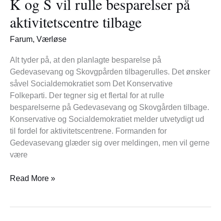
K og S vil rulle besparelser på
S
vil
aktivitetscentre tilbage
rulle
besparelser
Farum
,
Værløse
på
aktivitetscentre
Alt tyder på, at den planlagte besparelse på
tilbage
Gedevasevang og Skovgpården tilbagerulles. Det ønsker
såvel Socialdemokratiet som Det Konservative
Folkeparti. Der tegner sig et flertal for at rulle
besparelserne på Gedevasevang og Skovgården tilbage.
Konservative og Socialdemokratiet melder utvetydigt ud
til fordel for aktivitetscentrene. Formanden for
Gedevasevang glæder sig over meldingen, men vil gerne
være
Read More »