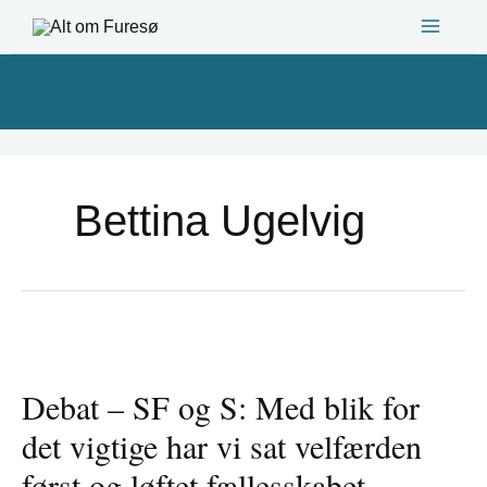
Gå
til
indholdet
Bettina Ugelvig
Debat
–
Debat – SF og S: Med blik for
SF
og
det vigtige har vi sat velfærden
S:
først og løftet fællesskabet
Med