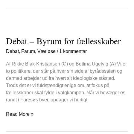
Debat
–
Debat – Byrum for fællesskaber
Byrum
for
Debat
,
Farum
,
Værløse
/
1 kommentar
fællesskaber
Af Rikke Blak-Kristiansen (C) og Bettina Ugelvig (A) Vi er
to politikere, der står på hver sin side af byrådssalen og
dermed arbejder ud fra hvert sit ideologiske ståsted.
Trods det er vi fuldstændigt enige om, at fokus på
fællesskaber skal fylde i valgkampen. Når vi bevæger os
rundt i Furesøs byer, opdager vi hurtigt,
Read More »