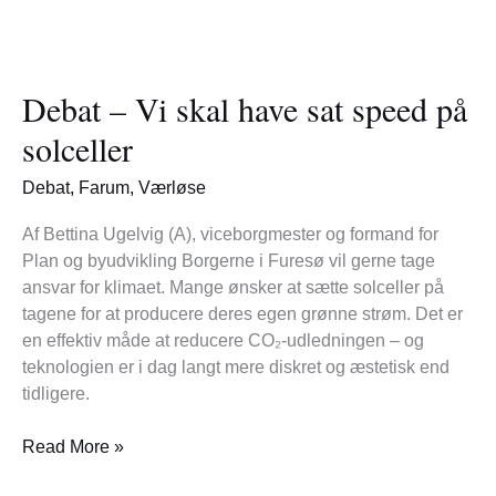
Debat
–
Debat – Vi skal have sat speed på
Vi
skal
solceller
have
sat
Debat
,
Farum
,
Værløse
speed
på
Af Bettina Ugelvig (A), viceborgmester og formand for
solceller
Plan og byudvikling Borgerne i Furesø vil gerne tage
ansvar for klimaet. Mange ønsker at sætte solceller på
tagene for at producere deres egen grønne strøm. Det er
en effektiv måde at reducere CO₂-udledningen – og
teknologien er i dag langt mere diskret og æstetisk end
tidligere.
Read More »