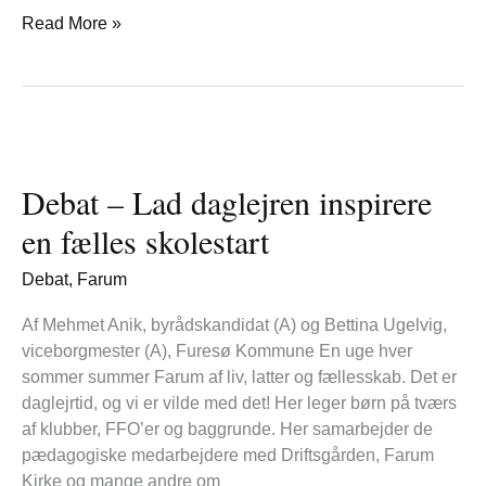
Read More »
Debat
–
Debat – Lad daglejren inspirere
Lad
daglejren
en fælles skolestart
inspirere
en
Debat
,
Farum
fælles
skolestart
Af Mehmet Anik, byrådskandidat (A) og Bettina Ugelvig,
viceborgmester (A), Furesø Kommune En uge hver
sommer summer Farum af liv, latter og fællesskab. Det er
daglejrtid, og vi er vilde med det! Her leger børn på tværs
af klubber, FFO’er og baggrunde. Her samarbejder de
pædagogiske medarbejdere med Driftsgården, Farum
Kirke og mange andre om