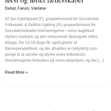
blik
Debat
,
Farum
,
Værløse
for
det
Af Jan Kjældgaard (F), gruppeformand for Socialistisk
vigtige
Folkeparti. & Bettina Ugelvig (A), gruppeformand for
har
Socialdemokratiet Normeringerne i vores dagtilbud
vi
styrkes markant, og den reducerede åbningstid rulles
sat
tilbage. De 14-18-årige får også glæde af
velfærden
Børneperspektivet, og der afsættes en betydelig sum
først
penge til at udvikle og styrke vores folkeskoler.
og
Normeringerne forbedres på vores plejehjem, og der […]
løftet
fællesskabet
Read More »
K
og