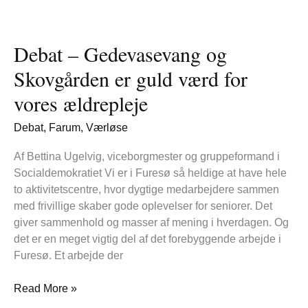
Debat
–
Debat – Gedevasevang og
Gedevasevang
og
Skovgården er guld værd for
Skovgården
vores ældrepleje
er
guld
Debat
,
Farum
,
Værløse
værd
for
Af Bettina Ugelvig, viceborgmester og gruppeformand i
vores
Socialdemokratiet Vi er i Furesø så heldige at have hele
ældrepleje
to aktivitetscentre, hvor dygtige medarbejdere sammen
med frivillige skaber gode oplevelser for seniorer. Det
giver sammenhold og masser af mening i hverdagen. Og
det er en meget vigtig del af det forebyggende arbejde i
Furesø. Et arbejde der
Read More »