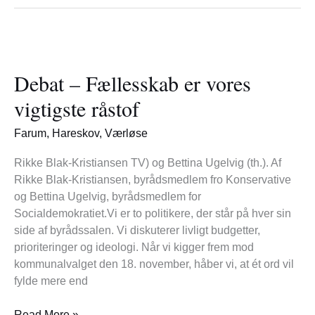
Debat
–
Debat – Fællesskab er vores
Fællesskab
er
vigtigste råstof
vores
vigtigste
Farum
,
Hareskov
,
Værløse
råstof
Rikke Blak-Kristiansen TV) og Bettina Ugelvig (th.). Af
Rikke Blak-Kristiansen, byrådsmedlem fro Konservative
og Bettina Ugelvig, byrådsmedlem for
Socialdemokratiet.Vi er to politikere, der står på hver sin
side af byrådssalen. Vi diskuterer livligt budgetter,
prioriteringer og ideologi. Når vi kigger frem mod
kommunalvalget den 18. november, håber vi, at ét ord vil
fylde mere end
Read More »