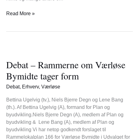
Read More »
Debat
–
Debat – Rammerne om Værløse
Rammerne
om
Bymidte tager form
Værløse
Bymidte
Debat
,
Erhverv
,
Værløse
tager
form
Bettina Ugelvig (tv.), Niels Bjerre Degn og Lene Bang
(th.). Af Bettina Ugelvig (A), formand for Plan og
byudvikling.Niels Bjerre Degn (A), medlem af Plan og
byudvikling & Lene Bang (A), medlem af Plan og
byudvikling Vi har netop godkendt forslaget til
Rammelokalplan 166 for Værløse Bymidte i Udvalget for