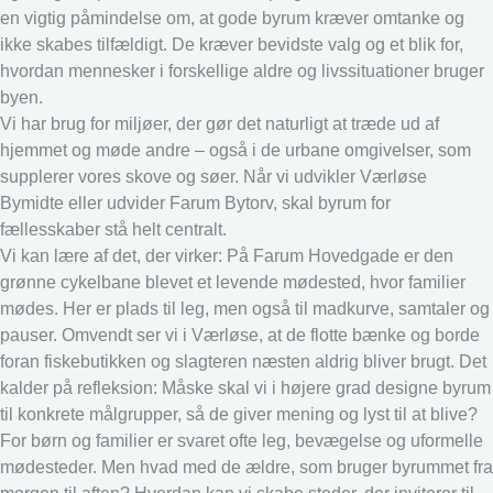
en vigtig påmindelse om, at gode byrum kræver omtanke og
ikke skabes tilfældigt. De kræver bevidste valg og et blik for,
hvordan mennesker i forskellige aldre og livssituationer bruger
byen.
Vi har brug for miljøer, der gør det naturligt at træde ud af
hjemmet og møde andre – også i de urbane omgivelser, som
supplerer vores skove og søer. Når vi udvikler Værløse
Bymidte eller udvider Farum Bytorv, skal byrum for
fællesskaber stå helt centralt.
Vi kan lære af det, der virker: På Farum Hovedgade er den
grønne cykelbane blevet et levende mødested, hvor familier
mødes. Her er plads til leg, men også til madkurve, samtaler og
pauser. Omvendt ser vi i Værløse, at de flotte bænke og borde
foran fiskebutikken og slagteren næsten aldrig bliver brugt. Det
kalder på refleksion: Måske skal vi i højere grad designe byrum
til konkrete målgrupper, så de giver mening og lyst til at blive?
For børn og familier er svaret ofte leg, bevægelse og uformelle
mødesteder. Men hvad med de ældre, som bruger byrummet fra