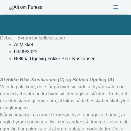
Gå
til
indholdet
Debat – Byrum for fællesskaber
Af
Mikkel
03/09/2025
Bettina Ugelvig
,
Rikke Blak-Kristiansen
Af Rikke Blak-Kristiansen (C) og Bettina Ugelvig (A)
Vi er to politikere, der står på hver sin side af byrådssalen og
dermed arbejder ud fra hvert sit ideologiske ståsted. Trods det
er vi fuldstændigt enige om, at fokus på fællesskaber skal fylde
i valgkampen.
Når vi bevæger os rundt i Furesøs byer, opdager vi hurtigt, at
nogle byrum summer af liv, mens andre står tomme, selvom de
egentlig har potentiale til at være oplagte mødesteder. Det er