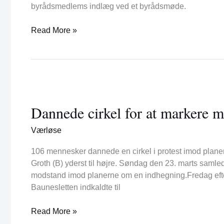
byrådsmedlems indlæg ved et byrådsmøde.
flertallet
Read More »
Dannede
cirkel
Dannede cirkel for at markere 
for
at
Værløse
markere
modstand
106 mennesker dannede en cirkel i protest imod pla
imod
Groth (B) yderst til højre. Søndag den 23. marts saml
indhegning
modstand imod planerne om en indhegning.Fredag eft
Baunesletten indkaldte til
Read More »