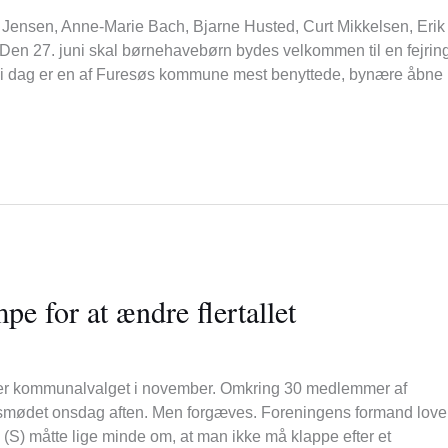
n Jensen, Anne-Marie Bach, Bjarne Husted, Curt Mikkelsen, Erik
en 27. juni skal børnehavebørn bydes velkommen til en fejring
om i dag er en af Furesøs kommune mest benyttede, bynære åbne
e for at ændre flertallet
efter kommunalvalget i november. Omkring 30 medlemmer af
mødet onsdag aften. Men forgæves. Foreningens formand lover
S) måtte lige minde om, at man ikke må klappe efter et