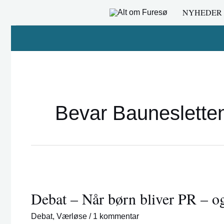
Gå
NYHEDER
til
indholdet
Bevar Bauneslette
Debat
–
Debat – Når børn bliver PR – og
Når
børn
Debat
,
Værløse
/
1 kommentar
bliver