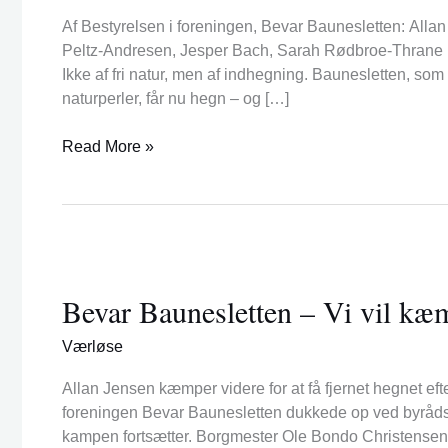
PR
Af Bestyrelsen i foreningen, Bevar Baunesletten: Alla
–
Peltz-Andresen, Jesper Bach, Sarah Rødbroe-Thrane D
og
Ikke af fri natur, men af indhegning. Baunesletten, s
naturen
naturperler, får nu hegn – og […]
og
borgere
Read More »
mister
plads
Bevar
Baunesletten
Bevar Baunesletten – Vi vil kæmp
–
Vi
Værløse
vil
kæmpe
Allan Jensen kæmper videre for at få fjernet hegnet 
for
foreningen Bevar Baunesletten dukkede op ved byråds
at
kampen fortsætter. Borgmester Ole Bondo Christensen (
ændre