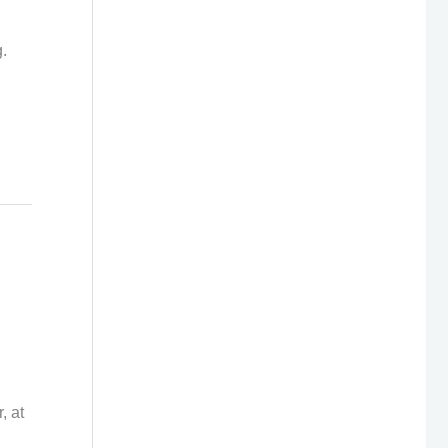
.
, at