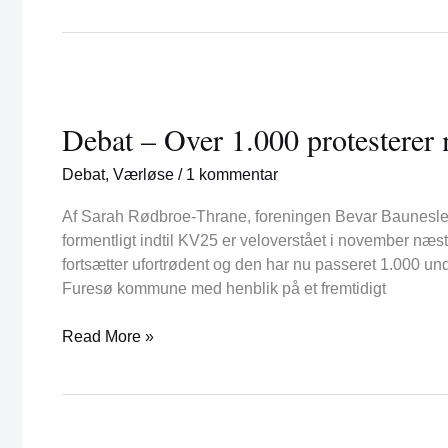
Debat
–
Debat – Over 1.000 protesterer 
Over
1.000
Debat
,
Værløse
/
1 kommentar
protesterer
mod
Af Sarah Rødbroe-Thrane, foreningen Bevar Bauneslette
”natur
formentligt indtil KV25 er veloverstået i november næ
i
fortsætter ufortrødent og den har nu passeret 1.000 u
bur”
Furesø kommune med henblik på et fremtidigt
på
Baunesletten
Read More »