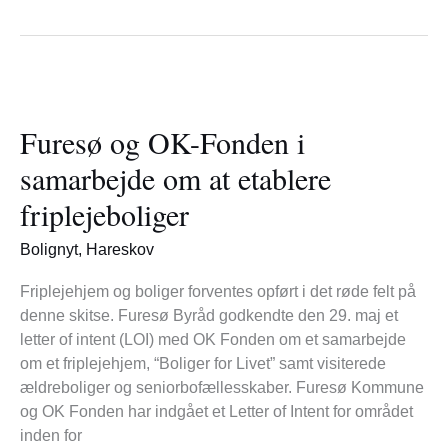
Furesø
og
Furesø og OK-Fonden i
OK-
Fonden
samarbejde om at etablere
i
friplejeboliger
samarbejde
om
Bolignyt
,
Hareskov
at
etablere
Friplejehjem og boliger forventes opført i det røde felt på
friplejeboliger
denne skitse. Furesø Byråd godkendte den 29. maj et
letter of intent (LOI) med OK Fonden om et samarbejde
om et friplejehjem, “Boliger for Livet” samt visiterede
ældreboliger og seniorbofællesskaber. Furesø Kommune
og OK Fonden har indgået et Letter of Intent for området
inden for