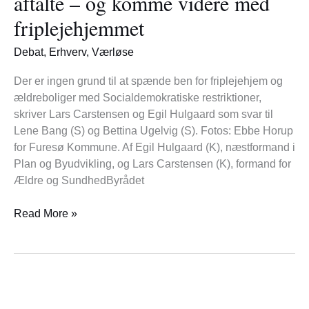
aftalte – og komme videre med
holde
friplejehjemmet
fast
i
Debat
,
Erhverv
,
Værløse
det
aftalte
Der er ingen grund til at spænde ben for friplejehjem og
–
ældreboliger med Socialdemokratiske restriktioner,
og
skriver Lars Carstensen og Egil Hulgaard som svar til
komme
Lene Bang (S) og Bettina Ugelvig (S). Fotos: Ebbe Horup
videre
for Furesø Kommune. Af Egil Hulgaard (K), næstformand i
med
Plan og Byudvikling, og Lars Carstensen (K), formand for
friplejehjemmet
Ældre og SundhedByrådet
Read More »
Debat
–