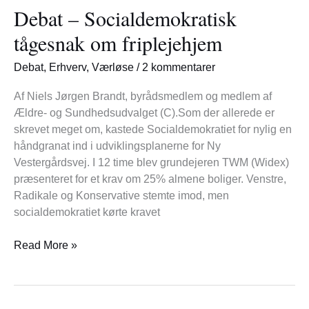
Debat – Socialdemokratisk
Socialdemokratisk
tågesnak
tågesnak om friplejehjem
om
friplejehjem
Debat
,
Erhverv
,
Værløse
/
2 kommentarer
Af Niels Jørgen Brandt, byrådsmedlem og medlem af
Ældre- og Sundhedsudvalget (C).Som der allerede er
skrevet meget om, kastede Socialdemokratiet for nylig en
håndgranat ind i udviklingsplanerne for Ny
Vestergårdsvej. I 12 time blev grundejeren TWM (Widex)
præsenteret for et krav om 25% almene boliger. Venstre,
Radikale og Konservative stemte imod, men
socialdemokratiet kørte kravet
Read More »