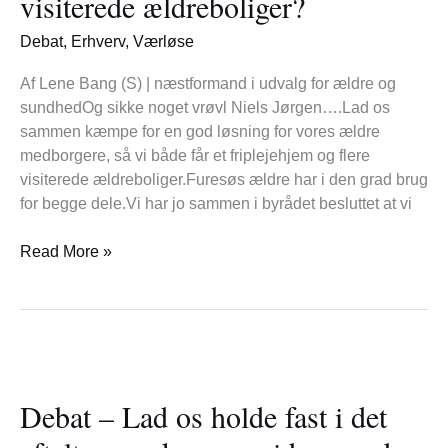
visiterede ældreboliger?
ikke
visiterede
Debat
,
Erhverv
,
Værløse
ældreboliger?
Af Lene Bang (S) | næstformand i udvalg for ældre og
sundhedOg sikke noget vrøvl Niels Jørgen….Lad os
sammen kæmpe for en god løsning for vores ældre
medborgere, så vi både får et friplejehjem og flere
visiterede ældreboliger.Furesøs ældre har i den grad brug
for begge dele.Vi har jo sammen i byrådet besluttet at vi
Read More »
Debat
–
Debat – Lad os holde fast i det
Lad
os