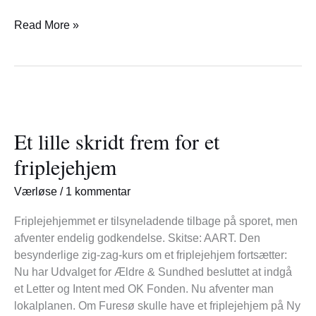
Read More »
Et
lille
Et lille skridt frem for et
skridt
frem
friplejehjem
for
et
Værløse
/
1 kommentar
friplejehjem
Friplejehjemmet er tilsyneladende tilbage på sporet, men
afventer endelig godkendelse. Skitse: AART. Den
besynderlige zig-zag-kurs om et friplejehjem fortsætter:
Nu har Udvalget for Ældre & Sundhed besluttet at indgå
et Letter og Intent med OK Fonden. Nu afventer man
lokalplanen. Om Furesø skulle have et friplejehjem på Ny