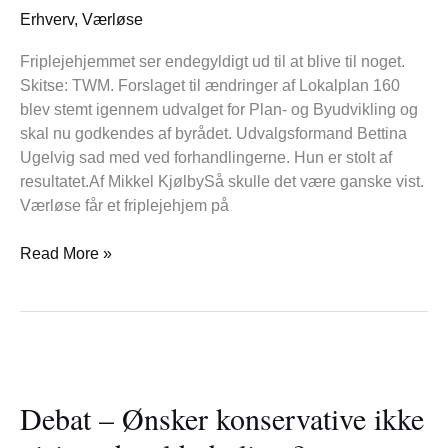
stolt
Erhverv
,
Værløse
af
udfaldet
Friplejehjemmet ser endegyldigt ud til at blive til noget.
Skitse: TWM. Forslaget til ændringer af Lokalplan 160
blev stemt igennem udvalget for Plan- og Byudvikling og
skal nu godkendes af byrådet. Udvalgsformand Bettina
Ugelvig sad med ved forhandlingerne. Hun er stolt af
resultatet.Af Mikkel KjølbySå skulle det være ganske vist.
Værløse får et friplejehjem på
Read More »
Debat
–
Debat – Ønsker konservative ikke
Ønsker
konservative