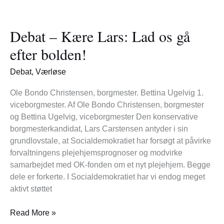
Debat
–
Debat – Kære Lars: Lad os gå
Kære
Lars:
efter bolden!
Lad
os
Debat
,
Værløse
gå
efter
Ole Bondo Christensen, borgmester. Bettina Ugelvig 1.
bolden!
viceborgmester. Af Ole Bondo Christensen, borgmester
og Bettina Ugelvig, viceborgmester Den konservative
borgmesterkandidat, Lars Carstensen antyder i sin
grundlovstale, at Socialdemokratiet har forsøgt at påvirke
forvaltningens plejehjemsprognoser og modvirke
samarbejdet med OK-fonden om et nyt plejehjem. Begge
dele er forkerte. I Socialdemokratiet har vi endog meget
aktivt støttet
Read More »