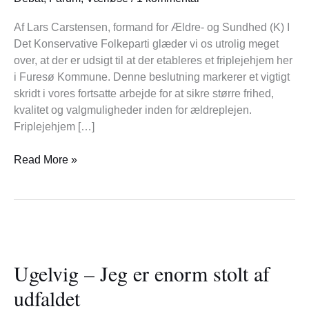
–
Et
Af Lars Carstensen, formand for Ældre- og Sundhed (K) I
fantastisk
Det Konservative Folkeparti glæder vi os utrolig meget
skridt
over, at der er udsigt til at der etableres et friplejehjem her
fremad
i Furesø Kommune. Denne beslutning markerer et vigtigt
skridt i vores fortsatte arbejde for at sikre større frihed,
kvalitet og valgmuligheder inden for ældreplejen.
Friplejehjem […]
Read More »
Ugelvig
–
Ugelvig – Jeg er enorm stolt af
Jeg
er
udfaldet
enorm