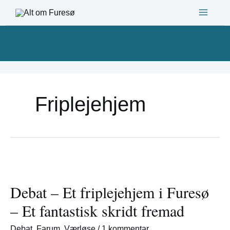
Gå
til
indholdet
Friplejehjem
Debat
–
Debat – Et friplejehjem i Furesø
Et
friplejehjem
– Et fantastisk skridt fremad
i
Furesø
Debat
,
Farum
,
Værløse
/
1 kommentar