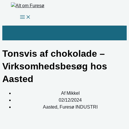
Gå
til
indholdet
Tonsvis af chokolade –
Virksomhedsbesøg hos
Aasted
Af
Mikkel
02/12/2024
Aasted
,
Furesø INDUSTRI