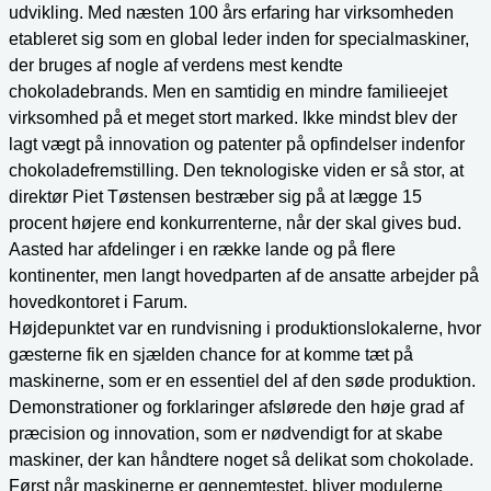
udvikling. Med næsten 100 års erfaring har virksomheden
etableret sig som en global leder inden for specialmaskiner,
der bruges af nogle af verdens mest kendte
chokoladebrands. Men en samtidig en mindre familieejet
virksomhed på et meget stort marked. Ikke mindst blev der
lagt vægt på innovation og patenter på opfindelser indenfor
chokoladefremstilling. Den teknologiske viden er så stor, at
direktør Piet Tøstensen bestræber sig på at lægge 15
procent højere end konkurrenterne, når der skal gives bud.
Aasted har afdelinger i en række lande og på flere
kontinenter, men langt hovedparten af de ansatte arbejder på
hovedkontoret i Farum.
Højdepunktet var en rundvisning i produktionslokalerne, hvor
gæsterne fik en sjælden chance for at komme tæt på
maskinerne, som er en essentiel del af den søde produktion.
Demonstrationer og forklaringer afslørede den høje grad af
præcision og innovation, som er nødvendigt for at skabe
maskiner, der kan håndtere noget så delikat som chokolade.
Først når maskinerne er gennemtestet, bliver modulerne