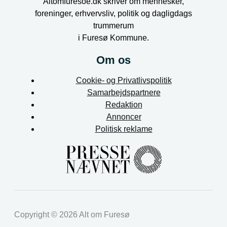
f
i
Altomfuresoe.dk skriver om mennesker,
foreninger, erhvervsliv, politik og dagligdags
n
trummerum
i Furesø Kommune.
Om os
Cookie- og Privatlivspolitik
Samarbejdspartnere
Redaktion
Annoncer
Politisk reklame
Copyright © 2026 Alt om Furesø