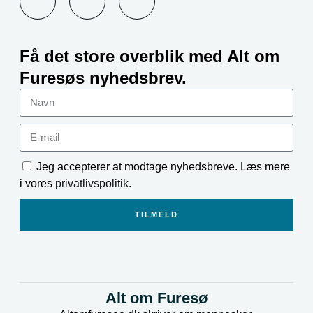
a
i
n
Få det store overblik med Alt om
c
n
s
Furesøs nyhedsbrev.
e
k
t
Navn
b
e
a
E-
mail
o
d
g
Accept
Jeg accepterer at modtage nyhedsbreve. Læs mere
i vores
privatlivspolitik
.
o
i
r
TILMELD
k
n
a
-
-
m
Alt om Furesø