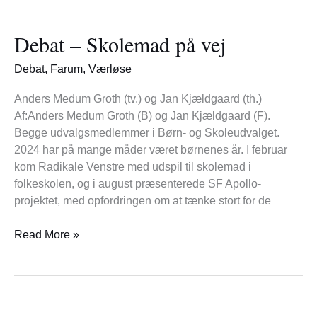
Debat
–
Debat – Skolemad på vej
Skolemad
på
Debat
,
Farum
,
Værløse
vej
Anders Medum Groth (tv.) og Jan Kjældgaard (th.)
Af:Anders Medum Groth (B) og Jan Kjældgaard (F).
Begge udvalgsmedlemmer i Børn- og Skoleudvalget.
2024 har på mange måder været børnenes år. I februar
kom Radikale Venstre med udspil til skolemad i
folkeskolen, og i august præsenterede SF Apollo-
projektet, med opfordringen om at tænke stort for de
Read More »
Børnegudstjeneste