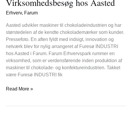
Virksomhedsbesøg hos Aasted
Virksomhedsbesøg
hos
Erhverv
,
Farum
Aasted
Aasted udvikler maskiner til chokoladeindustrien og har
størstedelen af de kendte chokolademærker som kunder.
Pressefoto. En aften fyldt med indsigt, innovation og
netværk blev for nylig arrangeret af Furesø INDUSTRI
hos Aasted i Farum. Farum Erhvervspark rummer en
virksomhed, som er verdensførende inden produktion af
maskiner til chokolade- og konfektureindustrien. Takket
være Furesø INDUSTRI fik
Read More »
Farum
Sogns