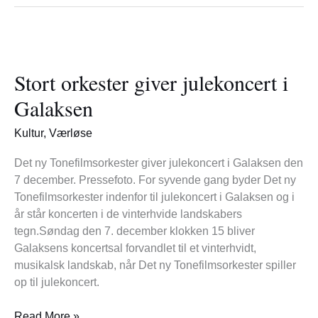
Stort
orkester
Stort orkester giver julekoncert i
giver
julekoncert
Galaksen
i
Galaksen
Kultur
,
Værløse
Det ny Tonefilmsorkester giver julekoncert i Galaksen den
7 december. Pressefoto. For syvende gang byder Det ny
Tonefilmsorkester indenfor til julekoncert i Galaksen og i
år står koncerten i de vinterhvide landskabers
tegn.Søndag den 7. december klokken 15 bliver
Galaksens koncertsal forvandlet til et vinterhvidt,
musikalsk landskab, når Det ny Tonefilmsorkester spiller
op til julekoncert.
Read More »