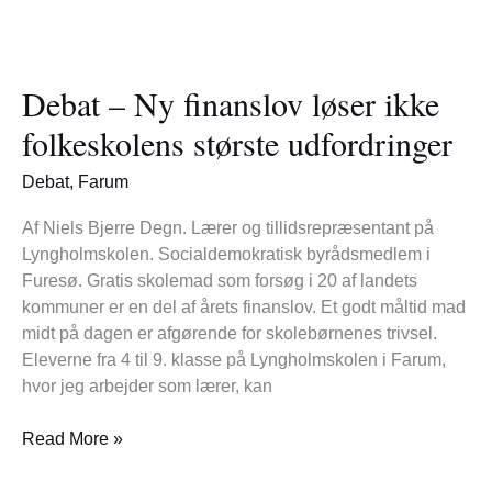
Debat
–
Debat – Ny finanslov løser ikke
Ny
finanslov
folkeskolens største udfordringer
løser
ikke
Debat
,
Farum
folkeskolens
største
Af Niels Bjerre Degn. Lærer og tillidsrepræsentant på
udfordringer
Lyngholmskolen. Socialdemokratisk byrådsmedlem i
Furesø. Gratis skolemad som forsøg i 20 af landets
kommuner er en del af årets finanslov. Et godt måltid mad
midt på dagen er afgørende for skolebørnenes trivsel.
Eleverne fra 4 til 9. klasse på Lyngholmskolen i Farum,
hvor jeg arbejder som lærer, kan
Read More »