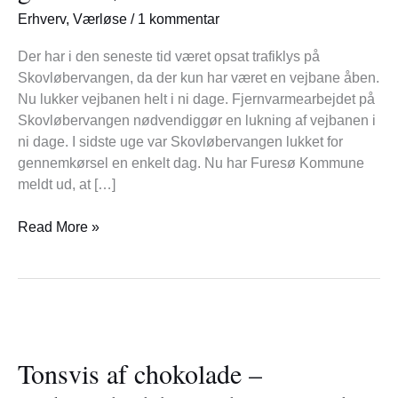
Erhverv
,
Værløse
/
1 kommentar
Der har i den seneste tid været opsat trafiklys på
Skovløbervangen, da der kun har været en vejbane åben.
Nu lukker vejbanen helt i ni dage. Fjernvarmearbejdet på
Skovløbervangen nødvendiggør en lukning af vejbanen i
ni dage. I sidste uge var Skovløbervangen lukket for
gennemkørsel en enkelt dag. Nu har Furesø Kommune
meldt ud, at […]
Read More »
Tonsvis
af
Tonsvis af chokolade –
chokolade
–