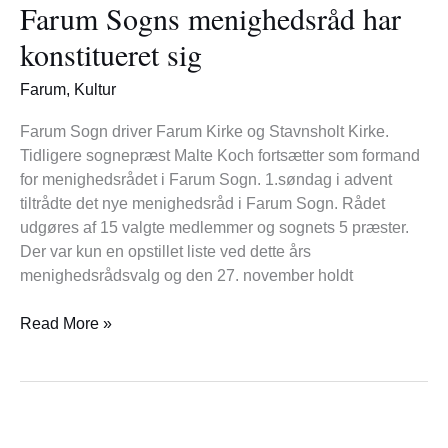
Farum Sogns menighedsråd har
menighedsråd
har
konstitueret sig
konstitueret
sig
Farum
,
Kultur
Farum Sogn driver Farum Kirke og Stavnsholt Kirke.
Tidligere sognepræst Malte Koch fortsætter som formand
for menighedsrådet i Farum Sogn. 1.søndag i advent
tiltrådte det nye menighedsråd i Farum Sogn. Rådet
udgøres af 15 valgte medlemmer og sognets 5 præster.
Der var kun en opstillet liste ved dette års
menighedsrådsvalg og den 27. november holdt
Read More »
Tryghedszone