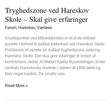
ved
Tryghedszone ved Hareskov
Hareskov
Skole
Skole – Skal give erfaringer
–
Skal
Farum
,
Hareskov
,
Værløse
give
erfaringer
Knudepunktet ved Månedalsstien er et af de kritiske
punkter i forhold til trafikal sikkerhed ved Hareskov Skole.
Politikerne vil oprette en trafikal tryghedszone omkring
Hareskov Skole. Det skal give erfaringer til resten af
kommunens skoler. Af Mikkel Kjølby Byudviklingen af det
centrale Hareskovby startede i starten af 1900-tallet og
blev noget kaotisk. De smalle veje
Read More »