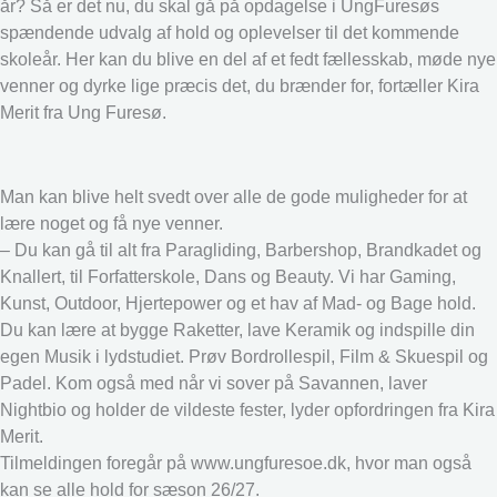
år? Så er det nu, du skal gå på opdagelse i UngFuresøs
spændende udvalg af hold og oplevelser til det kommende
skoleår. Her kan du blive en del af et fedt fællesskab, møde nye
venner og dyrke lige præcis det, du brænder for, fortæller Kira
Merit fra Ung Furesø.
Man kan blive helt svedt over alle de gode muligheder for at
lære noget og få nye venner.
– Du kan gå til alt fra Paragliding, Barbershop, Brandkadet og
Knallert, til Forfatterskole, Dans og Beauty. Vi har Gaming,
Kunst, Outdoor, Hjertepower og et hav af Mad- og Bage hold.
Du kan lære at bygge Raketter, lave Keramik og indspille din
egen Musik i lydstudiet. Prøv Bordrollespil, Film & Skuespil og
Padel. Kom også med når vi sover på Savannen, laver
Nightbio og holder de vildeste fester, lyder opfordringen fra Kira
Merit.
Tilmeldingen foregår på www.ungfuresoe.dk, hvor man også
kan se alle hold for sæson 26/27.