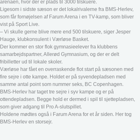
arenaen, hvor der er plads til 3000 tilskuere.
Ligesom i sidste sæson er det lokalrivalerne fra BMS-Herlev,
som får fornøjelsen af Farum Arena i en TV-kamp, som bliver
vist på Sport Live.
– Vi skulle gerne blive mere end 500 tilskuere, siger Jesper
Hauge, klubkonsulent i Værløse Basket.
Der kommer en stor flok gymnasieelever fra klubbens
samarbejdspartner, Allerød Gymnasium, og der er delt
fribilletter ud til lokale skoler.
Værløse har fået en overraskende flot start på sæsonen med
fire sejre i otte kampe. Holdet er på syvendepladsen med
samme antal point som nummer seks, BC Copenhagen.
BMS-Herlev har taget tre sejre i syv kampe og er på
ottendepladsen. Begge hold er dermed i spil til sjettepladsen,
som giver adgang til Pro A-slutspillet.
Holdene mødtes også i Farum Arena for et år siden. Her tog
BMS-Herlev en storsejr.