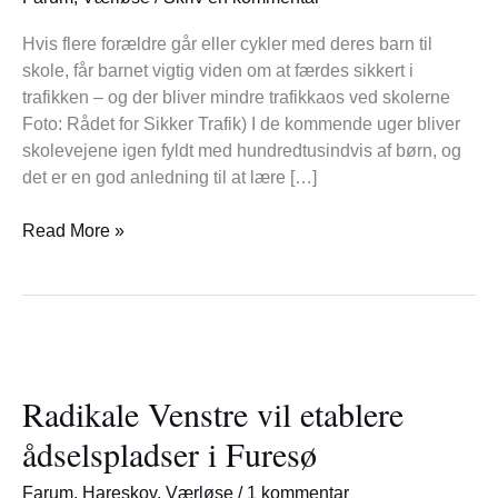
skab
tryggere
Hvis flere forældre går eller cykler med deres barn til
trafik
skole, får barnet vigtig viden om at færdes sikkert i
ved
trafikken – og der bliver mindre trafikkaos ved skolerne
skolen
Foto: Rådet for Sikker Trafik) I de kommende uger bliver
skolevejene igen fyldt med hundredtusindvis af børn, og
det er en god anledning til at lære […]
Read More »
Radikale
Venstre
Radikale Venstre vil etablere
vil
etablere
ådselspladser i Furesø
ådselspladser
i
Farum
,
Hareskov
,
Værløse
/
1 kommentar