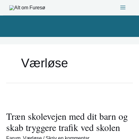
Gå
til
indholdet
Værløse
Træn
skolevejen
Træn skolevejen med dit barn og
med
dit
skab tryggere trafik ved skolen
barn
og
Farum
,
Værløse
/
Skriv en kommentar