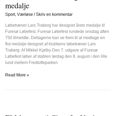
årets
medalje
medalje
Sport
,
Værløse
/
Skriv en kommentar
Løbetræner Lars Traberg har designet årets medalje til
Furesø Løbefest. Furesø Løbefest rundede onsdag aften
750 tilmeldte. Deltagerne kan se frem til at modtage en
flot medalje designet af klubbens løbetræner Lars
Traberg. Af Mikkel Kjølby Den 7. udgave af Furesø
Løbefest løber af stablen lørdag den 8. august i den lille
lund mellem Fredtofteparken
Read More »
EM-
bronze
til