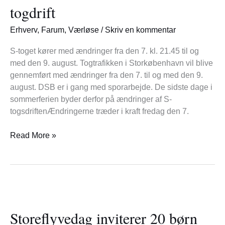
med
togdrift
ændret
togdrift
Erhverv
,
Farum
,
Værløse
/
Skriv en kommentar
S-toget kører med ændringer fra den 7. kl. 21.45 til og
med den 9. august. Togtrafikken i Storkøbenhavn vil blive
gennemført med ændringer fra den 7. til og med den 9.
august. DSB er i gang med sporarbejde. De sidste dage i
sommerferien byder derfor på ændringer af S-
togsdriftenÆndringerne træder i kraft fredag den 7.
Read More »
Storeflyvedag
inviterer
Storeflyvedag inviterer 20 børn
20