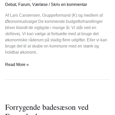
vælge
Debat
,
Farum
,
Værløse
/
Skriv en kommentar
en
ansvarlig
Af Lars Carstensen, Gruppeformand (K) og medlem af
kurs
Økonomiudvalget De kommende budgetforhandlinger
for
bliver blandt de vigtigste i mange år. Vi står ved en
Furesø
skillevej. Vi kan vælge at fortsætte med at bruge det
økonomiske råderum på stadig flere udgifter. Eller vi kan
bruge det til at skabe en kommune med en stærk og
holdbar økonomi,
Read More »
Forrygende
badesæson
Forrygende badesæson ved
ved
Furesøbad