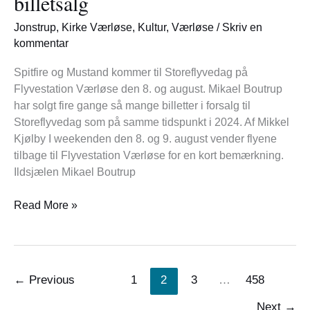
billetsalg
billetsalg
Jonstrup
,
Kirke Værløse
,
Kultur
,
Værløse
/
Skriv en
kommentar
Spitfire og Mustand kommer til Storeflyvedag på
Flyvestation Værløse den 8. og august. Mikael Boutrup
har solgt fire gange så mange billetter i forsalg til
Storeflyvedag som på samme tidspunkt i 2024. Af Mikkel
Kjølby I weekenden den 8. og 9. august vender flyene
tilbage til Flyvestation Værløse for en kort bemærkning.
Ildsjælen Mikael Boutrup
Read More »
←
Previous
1
2
3
…
458
Next
→