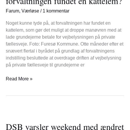
forvaltningen fundet en kattelem?
–
har
Farum
,
Værløse
/
1 kommentar
forvaltningen
fundet
Noget kunne tyde på, at forvaltningen har fundet en
en
kattelem, som gør det muligt at droppe manøvren med at
kattelem?
lade grundejerne betale for vejbelysningen på private
fællesveje. Foto: Furesø Kommune. Otte måneder efter et
snævert flertal i byrådet på grundlag af forvaltningens
indstilling besluttede at overdrage driften af vejbelysning
på private fællesveje til grundejerne er
Read More »
DSB
varsler
DSB varsler weekend med ændret
weekend