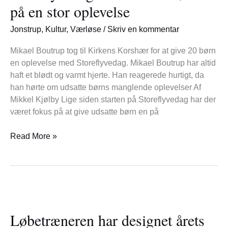
børn
på en stor oplevelse
på
en
Jonstrup
,
Kultur
,
Værløse
/
Skriv en kommentar
stor
oplevelse
Mikael Boutrup tog til Kirkens Korshær for at give 20 børn
en oplevelse med Storeflyvedag. Mikael Boutrup har altid
haft et blødt og varmt hjerte. Han reagerede hurtigt, da
han hørte om udsatte børns manglende oplevelser Af
Mikkel Kjølby Lige siden starten på Storeflyvedag har der
været fokus på at give udsatte børn en på
Read More »
Løbetræneren
har
Løbetræneren har designet årets
designet