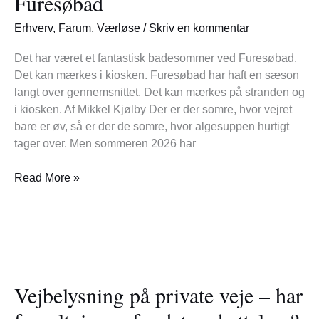
Furesøbad
Erhverv
,
Farum
,
Værløse
/
Skriv en kommentar
Det har været et fantastisk badesommer ved Furesøbad.
Det kan mærkes i kiosken. Furesøbad har haft en sæson
langt over gennemsnittet. Det kan mærkes på stranden og
i kiosken. Af Mikkel Kjølby Der er der somre, hvor vejret
bare er øv, så er der de somre, hvor algesuppen hurtigt
tager over. Men sommeren 2026 har
Read More »
Vejbelysning
på
Vejbelysning på private veje – har
private
veje