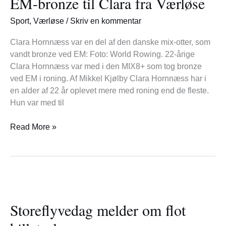
EM-bronze til Clara fra Værløse
Clara
Sport
,
Værløse
/
Skriv en kommentar
fra
Værløse
Clara Hornnæss var en del af den danske mix-otter, som
vandt bronze ved EM: Foto: World Rowing. 22-årige
Clara Hornnæss var med i den MIX8+ som tog bronze
ved EM i roning. Af Mikkel Kjølby Clara Hornnæss har i
en alder af 22 år oplevet mere med roning end de fleste.
Hun var med til
Read More »
Storeflyvedag
melder
Storeflyvedag melder om flot
om
flot