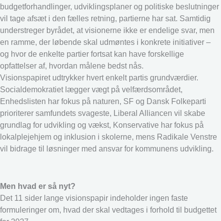
budgetforhandlinger, udviklingsplaner og politiske beslutninger
vil tage afsæt i den fælles retning, partierne har sat. Samtidig
understreger byrådet, at visionerne ikke er endelige svar, men
en ramme, der løbende skal udmøntes i konkrete initiativer –
og hvor de enkelte partier fortsat kan have forskellige
opfattelser af, hvordan målene bedst nås.
Visionspapiret udtrykker hvert enkelt partis grundværdier.
Socialdemokratiet lægger vægt på velfærdsområdet,
Enhedslisten har fokus på naturen, SF og Dansk Folkeparti
prioriterer samfundets svageste, Liberal Alliancen vil skabe
grundlag for udvikling og vækst, Konservative har fokus på
lokalplejehjem og inklusion i skolerne, mens Radikale Venstre
vil bidrage til løsninger med ansvar for kommunens udvikling.
Men hvad er så nyt?
Det 11 sider lange visionspapir indeholder ingen faste
formuleringer om, hvad der skal vedtages i forhold til budgettet