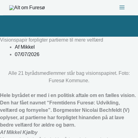
Gå
til
indholdet
Visionspapir forpligter partierne til mere velfærd
Af
Mikkel
07/07/2026
Alle 21 byrådsmedlemmer står bag visionspapiret. Foto:
Furesø Kommune.
Hele byrådet er med i en politisk aftale om en fælles vision.
Den har fået navnet “Fremtidens Furesø: Udvikling,
velfærd og fornyelse”. Borgmester Nicolai Bechfeldt (V)
oplyser, at partierne har forpligtet hinanden på at lave
bedre velfærd for ældre og børn.
Af Mikkel Kjølby