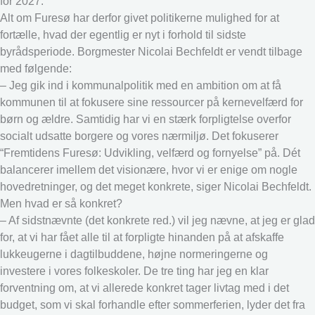
for 2027.
Alt om Furesø har derfor givet politikerne mulighed for at
fortælle, hvad der egentlig er nyt i forhold til sidste
byrådsperiode. Borgmester Nicolai Bechfeldt er vendt tilbage
med følgende:
– Jeg gik ind i kommunalpolitik med en ambition om at få
kommunen til at fokusere sine ressourcer på kernevelfærd for
børn og ældre. Samtidig har vi en stærk forpligtelse overfor
socialt udsatte borgere og vores nærmiljø. Det fokuserer
“Fremtidens Furesø: Udvikling, velfærd og fornyelse” på. Dét
balancerer imellem det visionære, hvor vi er enige om nogle
hovedretninger, og det meget konkrete, siger Nicolai Bechfeldt.
Men hvad er så konkret?
– Af sidstnævnte (det konkrete red.) vil jeg nævne, at jeg er glad
for, at vi har fået alle til at forpligte hinanden på at afskaffe
lukkeugerne i dagtilbuddene, højne normeringerne og
investere i vores folkeskoler. De tre ting har jeg en klar
forventning om, at vi allerede konkret tager livtag med i det
budget, som vi skal forhandle efter sommerferien, lyder det fra