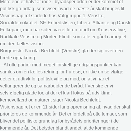
Mere end et halvt år inde i byrådsperioden er der kommet et
politisk grundlag, som viser, hvad de næste år skal bruges til.
Visionspapiret startede hos Valggruppe 1, Venstre,
Socialdemokratiet, SF, Enhedslisten, Liberal Alliance og Dansk
Folkeparti, men har siden været turen rundt om Konservative,
Radikale Venstre og Morten Flindt, som alle er gået i arbejdet
om den fælles vision.
Borgmester Nicolai Bechfeldt (Venstre) glæder sig over den
brede opbakning:
– At otte partier med meget forskellige udgangspunkter kan
samles om én fælles retning for Furesø, er ikke en selvfølge –
det er et udtryk for politisk vilje og mod, og at vi har et
velfungerende og samarbejdende byråd. I Venstre er vi
selvfølgelig glade for, at der et klart fokus på udvikling,
kernevelfærd og naturen, siger Nicolai Bechfeldt.
Visionspapiret er en 11 sider lang opremsning af, hvad der skal
prioriteres de kommende år. Det er fordelt på otte temaer, som
bliver det politiske grundlag for byrådets prioriteringer i de
kommende år. Det betyder blandt andet, at de kommende