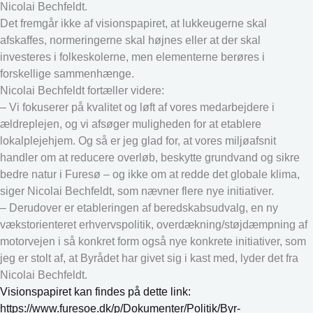
Nicolai Bechfeldt.
Det fremgår ikke af visionspapiret, at lukkeugerne skal
afskaffes, normeringerne skal højnes eller at der skal
investeres i folkeskolerne, men elementerne berøres i
forskellige sammenhænge.
Nicolai Bechfeldt fortæller videre:
– Vi fokuserer på kvalitet og løft af vores medarbejdere i
ældreplejen, og vi afsøger muligheden for at etablere
lokalplejehjem. Og så er jeg glad for, at vores miljøafsnit
handler om at reducere overløb, beskytte grundvand og sikre
bedre natur i Furesø – og ikke om at redde det globale klima,
siger Nicolai Bechfeldt, som nævner flere nye initiativer.
– Derudover er etableringen af beredskabsudvalg, en ny
vækstorienteret erhvervspolitik, overdækning/støjdæmpning af
motorvejen i så konkret form også nye konkrete initiativer, som
jeg er stolt af, at Byrådet har givet sig i kast med, lyder det fra
Nicolai Bechfeldt.
Visionspapiret kan findes på dette link:
https://www.furesoe.dk/p/Dokumenter/Politik/Byr-