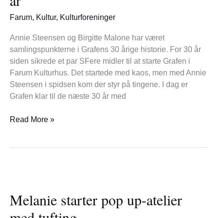
film
i
Farum
,
Kultur
,
Kulturforeninger
30
år
Annie Steensen og Birgitte Malone har været
samlingspunkterne i Grafens 30 årige historie. For 30 år
siden sikrede et par SFere midler til at starte Grafen i
Farum Kulturhus. Det startede med kaos, men med Annie
Steensen i spidsen kom der styr på tingene. I dag er
Grafen klar til de næste 30 år med
Read More »
Melanie
starter
Melanie starter pop up-atelier
pop
up-
med tufting