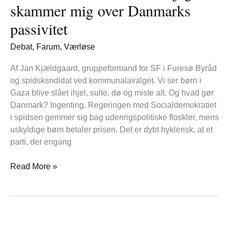
i
skammer mig over Danmarks
Gaza
passivitet
–
jeg
Debat
,
Farum
,
Værløse
skammer
mig
Af Jan Kjældgaard, gruppeformand for SF i Furesø Byråd
over
og spidsksndidat ved kommunalavalget. Vi ser børn i
Danmarks
Gaza blive slået ihjel, sulte, dø og miste alt. Og hvad gør
passivitet
Danmark? Ingenting. Regeringen med Socialdemokratiet
i spidsen gemmer sig bag udenrigspolitiske floskler, mens
uskyldige børn betaler prisen. Det er dybt hyklerisk, at et
parti, der engang
Read More »