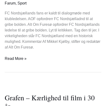
står
Farum
,
Sport
med
en
FC Nordsjællands fans er kaldt til dialogmøde med
historisk
klubledelsen. AOF opfordrerr FC Nordsjælladnd til at
mulighed
gribe bolden. Alt Om Furesø opfordrer FC Nordsjællands
ledelse til at gribe bolden. Lyt til kritikken. Tag den til jer. I
virkeligheden står FC Nordsjælland med en historisk
mulighed. Kommentar Af Mikkel Kjølby, stifter og redaktør
af Alt Om Furesø.
Read More »
Grafen
–
Grafen – Kærlighed til film i 30
Kærlighed
til
år