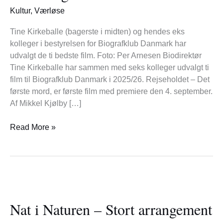
med
Kultur
,
Værløse
til
at
Tine Kirkeballe (bagerste i midten) og hendes eks
vælge
kolleger i bestyrelsen for Biografklub Danmark har
filmene
udvalgt de ti bedste film. Foto: Per Arnesen Biodirektør
Tine Kirkeballe har sammen med seks kolleger udvalgt ti
film til Biografklub Danmark i 2025/26. Rejseholdet – Det
første mord, er første film med premiere den 4. september.
Af Mikkel Kjølby […]
Read More »
Nat
i
Nat i Naturen – Stort arrangement
Naturen
–