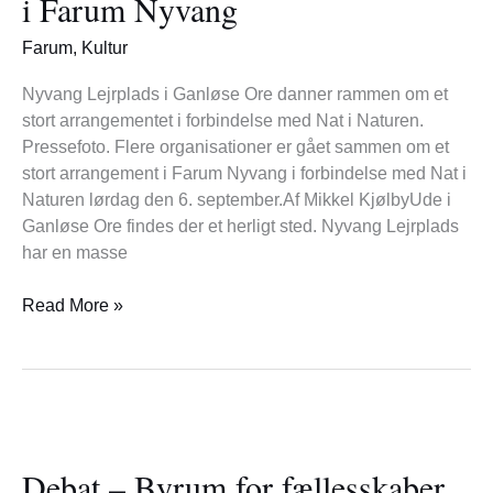
i Farum Nyvang
Stort
arrangement
Farum
,
Kultur
i
Farum
Nyvang Lejrplads i Ganløse Ore danner rammen om et
Nyvang
stort arrangementet i forbindelse med Nat i Naturen.
Pressefoto. Flere organisationer er gået sammen om et
stort arrangement i Farum Nyvang i forbindelse med Nat i
Naturen lørdag den 6. september.Af Mikkel KjølbyUde i
Ganløse Ore findes der et herligt sted. Nyvang Lejrplads
har en masse
Read More »
Debat
–
Debat – Byrum for fællesskaber
Byrum