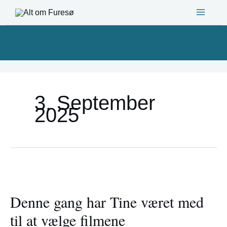
Gå
til
indholdet
3. September
2025
Denne
gang
Denne gang har Tine været med
har
Tine
til at vælge filmene
været