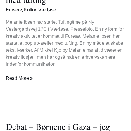
atelier
med
Erhverv
,
Kultur
,
Værløse
tufting
Melanie Ibsen har startet Tuftingtime på Ny
Vestergårdsvej 17C i Værløse. Pressefoto. En ny form for
kreativ aktivitet er kommet til Furesø. Melanie Ibsen har
startet et pop up-atelier med tufting. En ny måde at skabe
tekstilværker. Af Mikkel Kjølby Melanie har altid været en
kreativ ildsjæl, men har også haft en erhvervskarriere
indenfor kommunikation
Read More »
Debat
–
Debat – Børnene i Gaza – jeg
Børnene