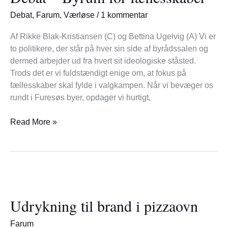
for
Debat
,
Farum
,
Værløse
/
1 kommentar
fællesskaber
Af Rikke Blak-Kristiansen (C) og Bettina Ugelvig (A) Vi er
to politikere, der står på hver sin side af byrådssalen og
dermed arbejder ud fra hvert sit ideologiske ståsted.
Trods det er vi fuldstændigt enige om, at fokus på
fællesskaber skal fylde i valgkampen. Når vi bevæger os
rundt i Furesøs byer, opdager vi hurtigt,
Read More »
Udrykning
til
Udrykning til brand i pizzaovn
brand
i
Farum
pizzaovn