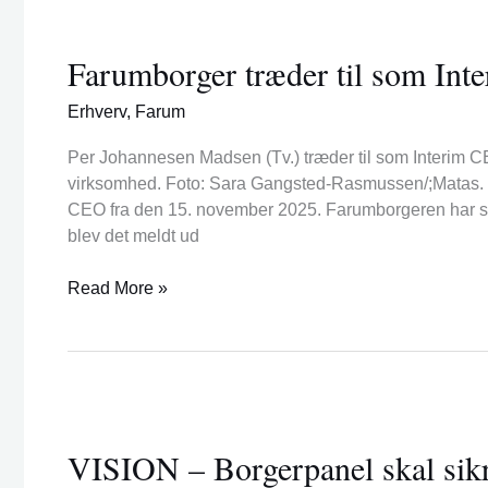
Farumborger
træder
Farumborger træder til som Int
til
som
Erhverv
,
Farum
Interim
CEO
Per Johannesen Madsen (Tv.) træder til som Interim C
for
virksomhed. Foto: Sara Gangsted-Rasmussen/;Matas. 
Matas
CEO fra den 15. november 2025. Farumborgeren har s
blev det meldt ud
Read More »
VISION
–
VISION – Borgerpanel skal sikr
Borgerpanel
skal