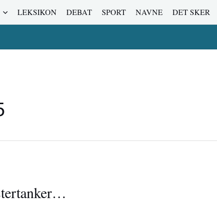
LEKSIKON
DEBAT
SPORT
NAVNE
DET SKER
5
stertanker…