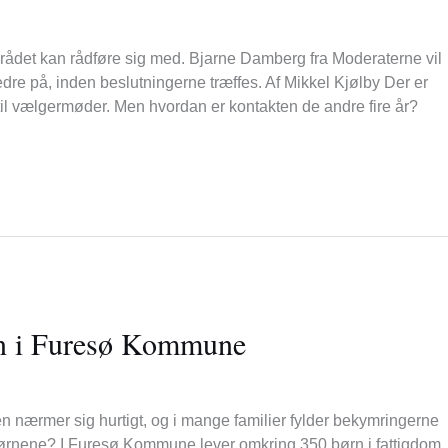
yrådet kan rådføre sig med. Bjarne Damberg fra Moderaterne vil
edre på, inden beslutningerne træffes. Af Mikkel Kjølby Der er
il vælgermøder. Men hvordan er kontakten de andre fire år?
ørn i Furesø Kommune
n nærmer sig hurtigt, og i mange familier fylder bekymringerne
il børnene? I Furesø Kommune lever omkring 350 børn i fattigdom.