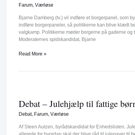
Farum
,
Værløse
sikre
bedre
Bjarne Damberg (tv.) vil indføre et borgerpanel, som b
folkestyre
indføre borgerpaneler, så politikerne kan blive klædt b
valgkamp. Politikerne møder borgerne på gaderne og t
Moderaternes spidskandidat, Bjarne
Read More »
Debat
–
Debat – Julehjælp til fattige b
Julehjælp
til
Debat
,
Farum
,
Værløse
fattige
børn
Af Steen Autzen, byrådskandidat for Enhedslisten. Jule
i
allerede for hvordan skal der blive råd til julegaver t