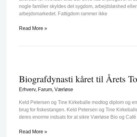
Furesø
nogle familier skyldes det sygdom, arbejdsløshed elle
Kommune
arbejdsmarkedet. Fattigdom rammer ikke
Read More »
Biografdynasti
kåret
Biografdynasti kåret til Årets T
til
Årets
Erhverv
,
Farum
,
Værløse
Torsk
Keld Petersen og Tine Kirkeballe modtog diplom og en
brug for fiskestangen. Keld Petersen og Tine Kirkebal
deres enorme indsats for at sikre Værløse Bio og Caf
Read More »