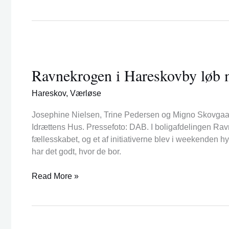
Ravnekrogen
i
Ravnekrogen i Hareskovby løb 
Hareskovby
løb
Hareskov
,
Værløse
med
Fællesskabsprisen
Josephine Nielsen, Trine Pedersen og Migno Skovga
Idrættens Hus. Pressefoto: DAB. I boligafdelingen Rav
fællesskabet, og et af initiativerne blev i weekenden 
har det godt, hvor de bor.
Read More »