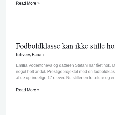
Read More »
Fodboldklasse
kan
Fodboldklasse kan ikke stille h
ikke
stille
Erhverv
,
Farum
hold
–
Emilia Vodentcheva og datteren Stefani har fået nok. De
kommunen
noget helt andet. Prestigeprojektet med en fodboldklas
vil
af de oprindelige 17 elever. Nu stiller en forældre og 
finde
en
Read More »
vej
frem