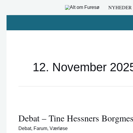
Gå
NYHEDER
til
indholdet
12. November 202
Debat
–
Debat – Tine Hessners Borgme
Tine
Hessners
Debat
,
Farum
,
Værløse
Borgmestertanker…