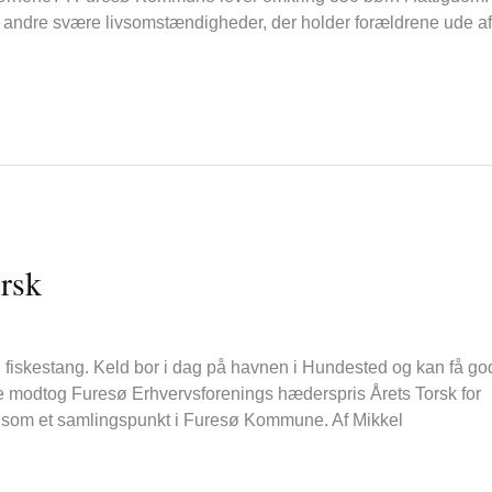
r andre svære livsomstændigheder, der holder forældrene ude af
orsk
 fiskestang. Keld bor i dag på havnen i Hundested og kan få go
le modtog Furesø Erhvervsforenings hæderspris Årets Torsk for
é som et samlingspunkt i Furesø Kommune. Af Mikkel