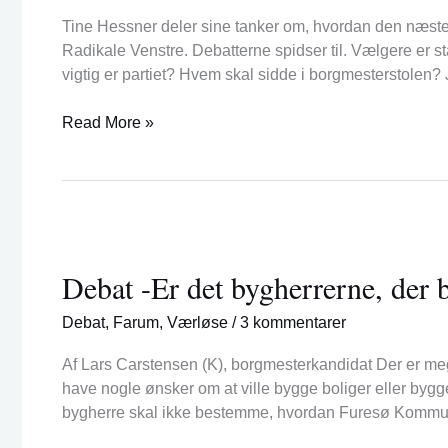
Tine Hessner deler sine tanker om, hvordan den næste 
Radikale Venstre. Debatterne spidser til. Vælgere er st
vigtig er partiet? Hvem skal sidde i borgmesterstolen? 
Read More »
Debat
-
Debat -Er det bygherrerne, de
Er
det
Debat
,
Farum
,
Værløse
/
3 kommentarer
bygherrerne,
der
Af Lars Carstensen (K), borgmesterkandidat Der er meget
bestemmer
have nogle ønsker om at ville bygge boliger eller bygger
i
bygherre skal ikke bestemme, hvordan Furesø Kommune
kommunen?