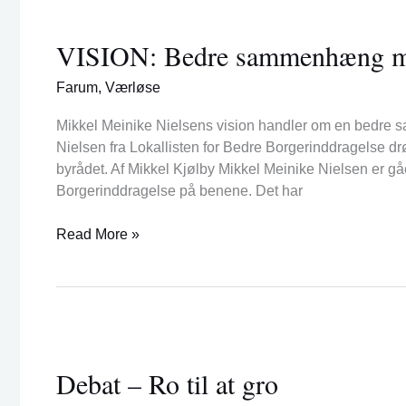
VISION:
Bedre
VISION: Bedre sammenhæng me
sammenhæng
mellem
Farum
,
Værløse
borgere
og
Mikkel Meinike Nielsens vision handler om en bedre 
byråd
Nielsen fra Lokallisten for Bedre Borgerinddragelse 
byrådet. Af Mikkel Kjølby Mikkel Meinike Nielsen er gået
Borgerinddragelse på benene. Det har
Read More »
Debat
–
Debat – Ro til at gro
Ro
til