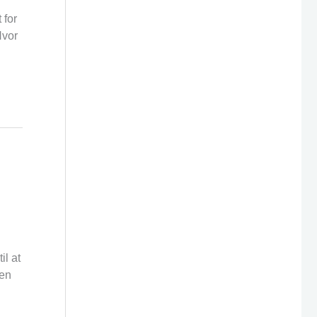
 for
Hvor
il at
 en