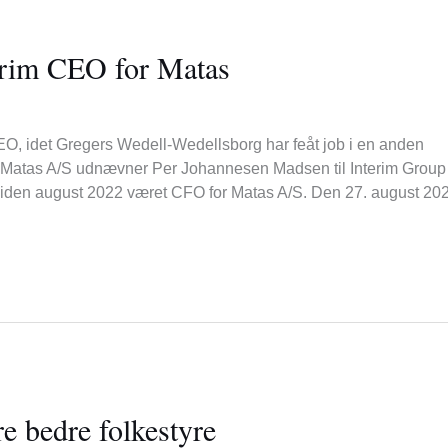
erim CEO for Matas
EO, idet Gregers Wedell-Wedellsborg har feåt job i en anden
Matas A/S udnævner Per Johannesen Madsen til Interim Group
iden august 2022 været CFO for Matas A/S. Den 27. august 20
e bedre folkestyre