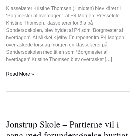
Klasselærer Kristine Thomsen ( I midten) blev kåret til
‘Borgmester af hverdagen’. af P4 Morgen. Pressefoto.
Kristine Thomsen, klasselærer for 3.a på
Søndersøskolen, blev hyldet af P4 som ‘Borgmester af
hverdagen’. Af Mikkel Kjølby En reporter fra P4 Morgen
overraskede torsdag morgen en klasselærer på
Søndersøskolen med titlen som *Borgmester af
hverdagen’.Kristine Thomsen blev overrasket […]
Read More »
Jonstrup
Skole
Jonstrup Skole – Partierne vil i
–
Partierne
gang med forundersøgelse hurtigt