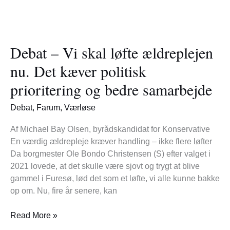
Debat
–
Debat – Vi skal løfte ældreplejen
Vi
skal
nu. Det kæver politisk
løfte
prioritering og bedre samarbejde
ældreplejen
nu.
Debat
,
Farum
,
Værløse
Det
kæver
Af Michael Bay Olsen, byrådskandidat for Konservative
politisk
En værdig ældrepleje kræver handling – ikke flere løfter
prioritering
Da borgmester Ole Bondo Christensen (S) efter valget i
og
2021 lovede, at det skulle være sjovt og trygt at blive
bedre
gammel i Furesø, lød det som et løfte, vi alle kunne bakke
samarbejde
op om. Nu, fire år senere, kan
Read More »