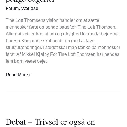
penge
Farum
,
Værløse
bagefter
Tine Lott Thomsens vision handler om at sætte
mennesker først og penge bagefter. Tine Loft Thomsen,
Alternativet, er træt af uro og utryghed for medarbejderne.
Furesø Kommune skal holde op med at lave
strukturændringer. I stedet skal man tænke på mennesker
først. Af Mikkel Kjølby For Tine Loft Thomsen har hendes
fem børn været vejet
Read More »
Debat
–
Debat – Trivsel er også en
Trivsel
er