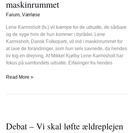
maskinrummet
fat
i
Farum
,
Værløse
maskinrummet
Lene Karmisholt (tv.) vil kæmpe for de udsatte, de sårbare
og de syge hvis de hun kommer i byrådet. Lene
Karmisholt, Dansk Folkeparti, vil ind i maskinrummet for
at lave de forandringer, som hun selv savnede, da hendes
liv tog en drejning. Af Mikkel Kjølby Lene Karmisholt har
fokus på samfundets udsatte. Erfaringer fra hendes
Read More »
Debat
–
Debat – Vi skal løfte ældreplejen
Vi
skal