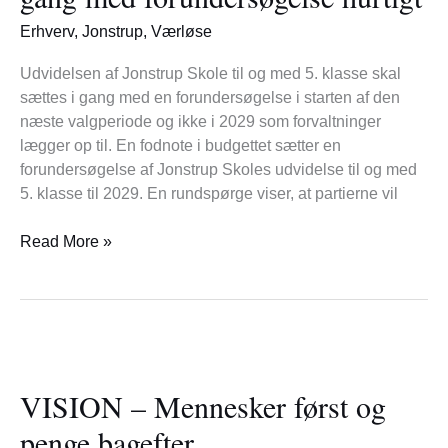
vil
i
Erhverv
,
Jonstrup
,
Værløse
gang
med
Udvidelsen af Jonstrup Skole til og med 5. klasse skal
forundersøgelse
sættes i gang med en forundersøgelse i starten af den
hurtigt
næste valgperiode og ikke i 2029 som forvaltninger
lægger op til. En fodnote i budgettet sætter en
forundersøgelse af Jonstrup Skoles udvidelse til og med
5. klasse til 2029. En rundspørge viser, at partierne vil
Read More »
VISION
–
VISION – Mennesker først og
Mennesker
først
penge bagefter
og