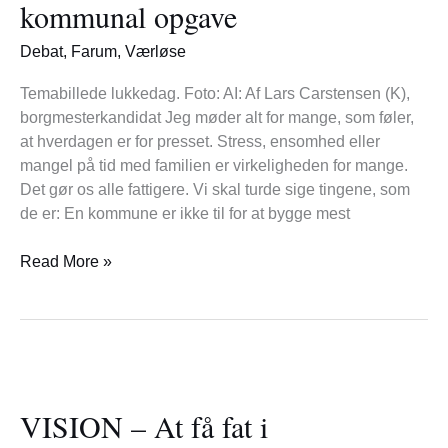
kommunal opgave
også
en
Debat
,
Farum
,
Værløse
kommunal
opgave
Temabillede lukkedag. Foto: AI: Af Lars Carstensen (K),
borgmesterkandidat Jeg møder alt for mange, som føler,
at hverdagen er for presset. Stress, ensomhed eller
mangel på tid med familien er virkeligheden for mange.
Det gør os alle fattigere. Vi skal turde sige tingene, som
de er: En kommune er ikke til for at bygge mest
Read More »
VISION
–
VISION – At få fat i
At
få