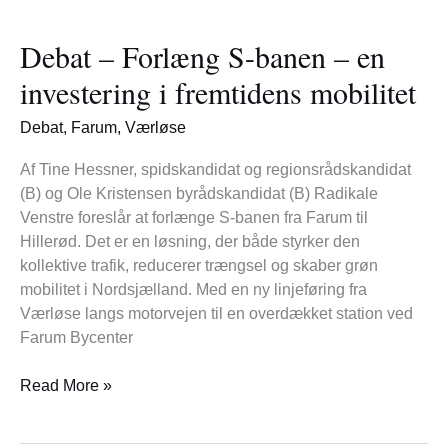
Debat
–
Debat – Forlæng S-banen – en
Forlæng
S-
investering i fremtidens mobilitet
banen
–
Debat
,
Farum
,
Værløse
en
investering
Af Tine Hessner, spidskandidat og regionsrådskandidat
i
(B) og Ole Kristensen byrådskandidat (B) Radikale
fremtidens
Venstre foreslår at forlænge S-banen fra Farum til
mobilitet
Hillerød. Det er en løsning, der både styrker den
kollektive trafik, reducerer trængsel og skaber grøn
mobilitet i Nordsjælland. Med en ny linjeføring fra
Værløse langs motorvejen til en overdækket station ved
Farum Bycenter
Read More »