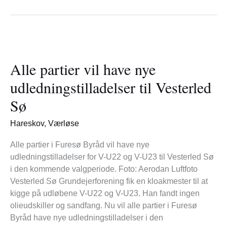
Alle
partier
Alle partier vil have nye
vil
have
udledningstilladelser til Vesterled
nye
Sø
udledningstilladelser
til
Hareskov
,
Værløse
Vesterled
Sø
Alle partier i Furesø Byråd vil have nye
udledningstilladelser for V-U22 og V-U23 til Vesterled Sø
i den kommende valgperiode. Foto: Aerodan Luftfoto
Vesterled Sø Grundejerforening fik en kloakmester til at
kigge på udløbene V-U22 og V-U23. Han fandt ingen
olieudskiller og sandfang. Nu vil alle partier i Furesø
Byråd have nye udledningstilladelser i den