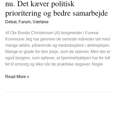
nu. Det kæver politisk
løfte
prioritering og bedre samarbejde
ældreplejen
nu.
Debat
,
Farum
,
Værløse
Det
kæver
Af Ole Bondo Christensen (A) borgmester i Furesø
politisk
Kommune Jeg har gennem de seneste måneder talt med
prioritering
mange ældre, pårørende og medarbejdere i ældreplejen.
og
Mange er glade for den pleje, som de oplever. Men der er
bedre
også borgere, som oplever, at hjemmehjælpen har for lidt
samarbejde
tid til omsorg og ikke når de praktiske opgaver. Nogle
Read More »
Sådan
fik