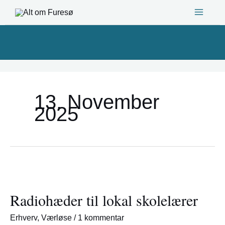
Gå
til
indholdet
13. November
2025
Radiohæder
til
Radiohæder til lokal skolelærer
lokal
skolelærer
Erhverv
,
Værløse
/
1 kommentar