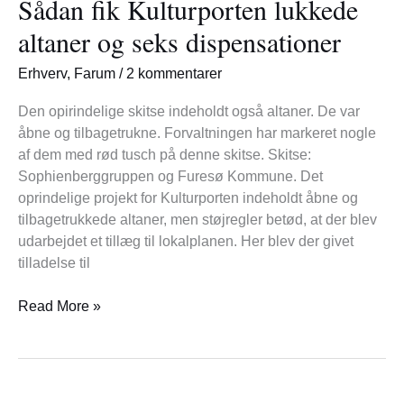
Sådan fik Kulturporten lukkede
Kulturporten
lukkede
altaner og seks dispensationer
altaner
og
Erhverv
,
Farum
/
2 kommentarer
seks
dispensationer
Den opirindelige skitse indeholdt også altaner. De var
åbne og tilbagetrukne. Forvaltningen har markeret nogle
af dem med rød tusch på denne skitse. Skitse:
Sophienberggruppen og Furesø Kommune. Det
oprindelige projekt for Kulturporten indeholdt åbne og
tilbagetrukkede altaner, men støjregler betød, at der blev
udarbejdet et tillæg til lokalplanen. Her blev der givet
tilladelse til
Read More »