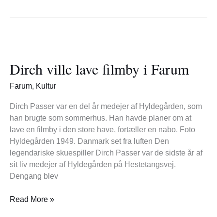
Dirch
ville
Dirch ville lave filmby i Farum
lave
filmby
Farum
,
Kultur
i
Farum
Dirch Passer var en del år medejer af Hyldegården, som
han brugte som sommerhus. Han havde planer om at
lave en filmby i den store have, fortæller en nabo. Foto
Hyldegården 1949. Danmark set fra luften Den
legendariske skuespiller Dirch Passer var de sidste år af
sit liv medejer af Hyldegården på Hestetangsvej.
Dengang blev
Read More »