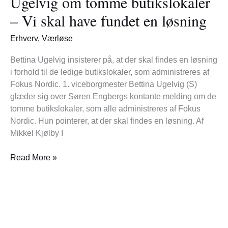
Ugelvig om tomme butikslokaler
butikslokaler
– Vi skal have fundet en løsning
–
Vi
Erhverv
,
Værløse
skal
have
Bettina Ugelvig insisterer på, at der skal findes en løsning
fundet
i forhold til de ledige butikslokaler, som administreres af
en
Fokus Nordic. 1. viceborgmester Bettina Ugelvig (S)
løsning
glæder sig over Søren Engbergs kontante melding om de
tomme butikslokaler, som alle administreres af Fokus
Nordic. Hun pointerer, at der skal findes en løsning. Af
Mikkel Kjølby I
Read More »
The
Power