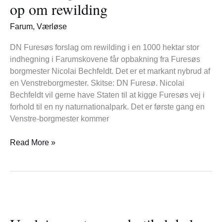
op om rewilding
bakker
op
Farum
,
Værløse
om
rewilding
DN Furesøs forslag om rewilding i en 1000 hektar stor
indhegning i Farumskovene får opbakning fra Furesøs
borgmester Nicolai Bechfeldt. Det er et markant nybrud af
en Venstreborgmester. Skitse: DN Furesø. Nicolai
Bechfeldt vil gerne have Staten til at kigge Furesøs vej i
forhold til en ny naturnationalpark. Det er første gang en
Venstre-borgmester kommer
Read More »
Ugelvig
om
tomme