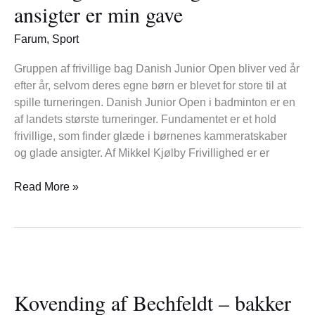
glade
ansigter er min gave
ansigter
er
Farum
,
Sport
min
gave
Gruppen af frivillige bag Danish Junior Open bliver ved år
efter år, selvom deres egne børn er blevet for store til at
spille turneringen. Danish Junior Open i badminton er en
af landets største turneringer. Fundamentet er et hold
frivillige, som finder glæde i børnenes kammeratskaber
og glade ansigter. Af Mikkel Kjølby Frivillighed er er
Read More »
Kovending
af
Kovending af Bechfeldt – bakker
Bechfeldt
–