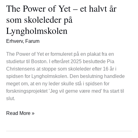
The Power of Yet – et halvt år
of
Yet
som skoleleder på
–
Lyngholmskolen
et
halvt
Erhverv
,
Farum
år
som
The Power of Yet er formuleret på en plakat fra en
skoleleder
studietur til Boston. I efteråret 2025 besluttede Pia
på
Christensens at stoppe som skoleleder efter 16 år i
Lyngholmskolen
spidsen for Lyngholmskolen. Den beslutning handlede
meget om, at en ny leder skulle stå i spidsen for
forskningsprojektet ’Jeg vil gerne være med’ fra start til
slut.
Read More »