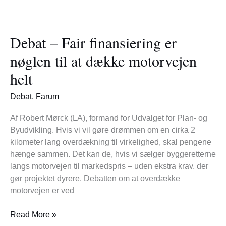
Debat
–
Debat – Fair finansiering er
Fair
finansiering
nøglen til at dække motorvejen
er
helt
nøglen
til
Debat
,
Farum
at
dække
Af Robert Mørck (LA), formand for Udvalget for Plan- og
motorvejen
Byudvikling. Hvis vi vil gøre drømmen om en cirka 2
helt
kilometer lang overdækning til virkelighed, skal pengene
hænge sammen. Det kan de, hvis vi sælger byggeretterne
langs motorvejen til markedspris – uden ekstra krav, der
gør projektet dyrere. Debatten om at overdække
motorvejen er ved
Read More »