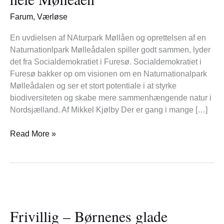
på
Farum
,
Værløse
en
grøn
En uvdielsen af NAturpark Møllåen og oprettelsen af en
vision
Naturnationlpark Mølleådalen spiller godt sammen, lyder
for
det fra Socialdemokratiet i Furesø. Socialdemokratiet i
hele
Furesø bakker op om visionen om en Naturnationalpark
Mølleåen
Mølleådalen og ser et stort potentiale i at styrke
biodiversiteten og skabe mere sammenhængende natur i
Nordsjælland. Af Mikkel Kjølby Der er gang i mange […]
Read More »
Frivillig
–
Frivillig – Børnenes glade
Børnenes