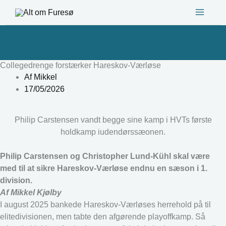
Gå
til
indholdet
Collegedrenge forstærker Hareskov-Værløse
Af
Mikkel
17/05/2026
Philip Carstensen vandt begge sine kamp i HVTs første
holdkamp iudendørssæonen.
Philip Carstensen og Christopher Lund-Kühl skal være
med til at sikre Hareskov-Værløse endnu en sæson i 1.
division.
Af Mikkel Kjølby
I august 2025 bankede Hareskov-Værløses herrehold på til
elitedivisionen, men tabte den afgørende playoffkamp. Så