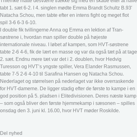
Thiemke måtte desværre trække sig med en skade efter at have
tabt 1. sæt 6-2. I 4. singlen mødte Emma Brandt Schultz B.93′
Natacha Schou, men tabte efter en intens fight og meget flot
spil 3-6 6-3 6-10.
I double fik tvillingerne Anna og Emma en lektion af Tran-
søstrene i, hvordan man spiller double på højeste
internationale niveau. I løbet af kampen, som HVT-søstrene
tabte 2-6 4-6, fik de lært en masse og var da også tæt på at tage
2. sæt. Endnu mere tæt var det i 2. doublen, hvor Hedvig
Turesson og HVT’s yngste spiller, Vera Elander Rasmussen,
tabte 7-5 2-6 4-10 til Sarafina Hansen og Natacha Schou.
Nederlaget og størrelsen på nederlaget var ikke overraskende
for HVT-damerne. De ligger stadig efter de første to kampe i en
god position på 5. pladsen i Elitedivisionen. Deres næste kamp
– som også bliver den første hjemmekamp i sæsonen – spilles
onsdag den 3. juni kl. 16.00, hvor HVT møder Roskilde.
Del nyhed