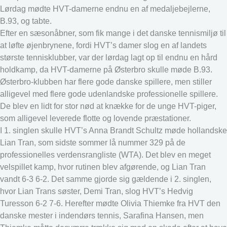
Lørdag mødte HVT-damerne endnu en af medaljebejlerne,
B.93, og tabte.
Efter en sæsonåbner, som fik mange i det danske tennismiljø til
at løfte øjenbrynene, fordi HVT’s damer slog en af landets
største tennisklubber, var der lørdag lagt op til endnu en hård
holdkamp, da HVT-damerne på Østerbro skulle møde B.93.
Østerbro-klubben har flere gode danske spillere, men stiller
alligevel med flere gode udenlandske professionelle spillere.
De blev en lidt for stor nød at knække for de unge HVT-piger,
som alligevel leverede flotte og lovende præstationer.
I 1. singlen skulle HVT’s Anna Brandt Schultz møde hollandske
Lian Tran, som sidste sommer lå nummer 329 på de
professionelles verdensrangliste (WTA). Det blev en meget
velspillet kamp, hvor rutinen blev afgørende, og Lian Tran
vandt 6-3 6-2. Det samme gjorde sig gældende i 2. singlen,
hvor Lian Trans søster, Demi Tran, slog HVT’s Hedvig
Turesson 6-2 7-6. Herefter mødte Olivia Thiemke fra HVT den
danske mester i indendørs tennis, Sarafina Hansen, men