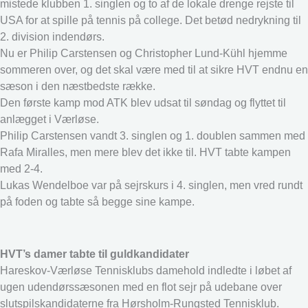
mistede klubben 1. singlen og to af de lokale drenge rejste til
USA for at spille på tennis på college. Det betød nedrykning til
2. division indendørs.
Nu er Philip Carstensen og Christopher Lund-Kühl hjemme
sommeren over, og det skal være med til at sikre HVT endnu en
sæson i den næstbedste række.
Den første kamp mod ATK blev udsat til søndag og flyttet til
anlægget i Værløse.
Philip Carstensen vandt 3. singlen og 1. doublen sammen med
Rafa Miralles, men mere blev det ikke til. HVT tabte kampen
med 2-4.
Lukas Wendelboe var på sejrskurs i 4. singlen, men vred rundt
på foden og tabte så begge sine kampe.
HVT’s damer tabte til guldkandidater
Hareskov-Værløse Tennisklubs damehold indledte i løbet af
ugen udendørssæsonen med en flot sejr på udebane over
slutspilskandidaterne fra Hørsholm-Rungsted Tennisklub.