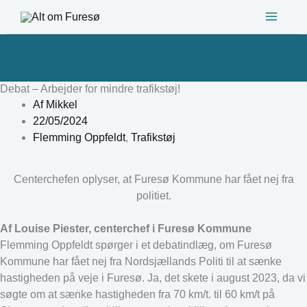
Gå
til
indholdet
Debat – Arbejder for mindre trafikstøj!
Af
Mikkel
22/05/2024
Flemming Oppfeldt
,
Trafikstøj
Centerchefen oplyser, at Furesø Kommune har fået nej fra
politiet.
Af Louise Piester, centerchef i Furesø Kommune
Flemming Oppfeldt spørger i et debatindlæg, om Furesø
Kommune har fået nej fra Nordsjællands Politi til at sænke
hastigheden på veje i Furesø. Ja, det skete i august 2023, da vi
søgte om at sænke hastigheden fra 70 km/t. til 60 km/t på