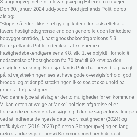
Slangerupvej mellem Lillevangsvej og Hillerødmotorvejen.
Den 30. januar 2024 uddybede Nordsjællands Politi deres
afslag:
”Støj er således ikke er et gyldigt kriterie for fastsættelse af
lavere hastighedsgrænse end den generelle uden for tættere
bebygget område, jf. hastighedsbekendtgørelsens § 8.
Nordsjællands Politi finder ikke, at kriterierne i
hastighedsbekendtgørelsens § 8, stk. 1, er opfyldt i forhold til
nedsættelse af hastigheden fra 70 km/t til 60 km/t på den
ansøgte strækning. Nordsjællands Politi har herved lagt vægt
på, at vejstrækningen ses at have gode oversigtsforhold, god
bredde, og at der på strækningen ikke ses at ske uheld på
grund af høj hastighed.”
Ved denne type af afslag er der to muligheder for en kommune.
Vi kan enten at vælge at ”anke” politiets afgørelse eller
fremsende en revideret ansøgning. I denne sag er forvaltningen
ved at indhente de nyeste data vedr. hastigheder (2024) og
trafikulykker (2019-2023) på netop Slangerupvej og en lang
række andre veje i Furesø Kommune med henblik på at