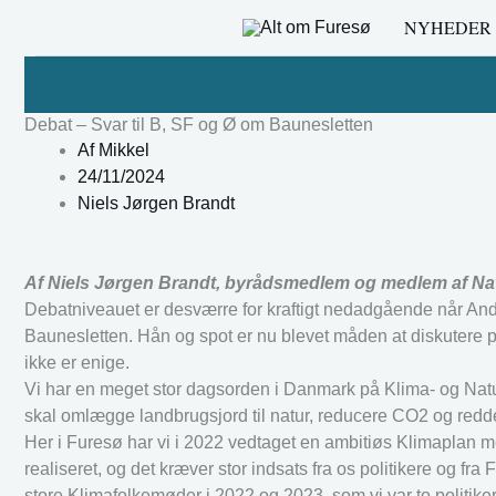
Gå
NYHEDER
til
indholdet
Debat – Svar til B, SF og Ø om Baunesletten
Af
Mikkel
24/11/2024
Niels Jørgen Brandt
Af Niels Jørgen Brandt, byrådsmedlem og medlem af Nat
Debatniveauet er desværre for kraftigt nedadgående når And
Baunesletten. Hån og spot er nu blevet måden at diskutere på
ikke er enige.
Vi har en meget stor dagsorden i Danmark på Klima- og Naturo
skal omlægge landbrugsjord til natur, reducere CO2 og redde 
Her i Furesø har vi i 2022 vedtaget en ambitiøs Klimaplan m
realiseret, og det kræver stor indsats fra os politikere og fr
store Klimafolkemøder i 2022 og 2023, som vi var to politik