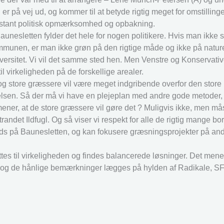
 på vej ud, og kommer til at betyde rigtig meget for omstillinge
nstant politisk opmærksomhed og opbakning.
aunesletten fylder det hele for nogen politikere. Hvis man ikke s
kommunen, er man ikke grøn på den rigtige måde og ikke på natur
versitet. Vi vil det samme sted hen. Men Venstre og Konservativ
il virkeligheden på de forskellige arealer.
 og store græssere vil være meget indgribende overfor den store 
yrelsen. Så der må vi have en plejeplan med andre gode metoder, 
mener, at de store græssere vil gøre det ? Muligvis ikke, men m
andet Ildfugl. Og så viser vi respekt for alle de rigtig mange bo
ds på Baunesletten, og kan fokusere græsningsprojekter på andr
s til virkeligheden og findes balancerede løsninger. Det mene
rik og de hånlige bemærkninger lægges på hylden af Radikale, S