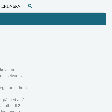
Søg
ERHVERV
skriver om
den, selvom vi
ger årtier frem,
r på med at få
ar afholdt 2
ndertegnede.