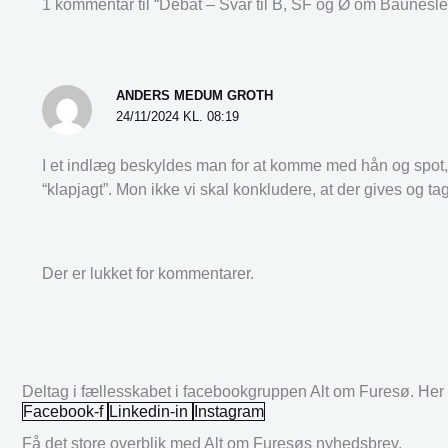
1 kommentar til “Debat – Svar til B, SF og Ø om Baunesle
ANDERS MEDUM GROTH
24/11/2024 KL. 08:19
I et indlæg beskyldes man for at komme med hån og spot,
“klapjagt”. Mon ikke vi skal konkludere, at der gives og ta
Der er lukket for kommentarer.
Deltag i fællesskabet i facebookgruppen Alt om Furesø. Her k
Facebook-f
Linkedin-in
Instagram
Få det store overblik med Alt om Furesøs nyhedsbrev.