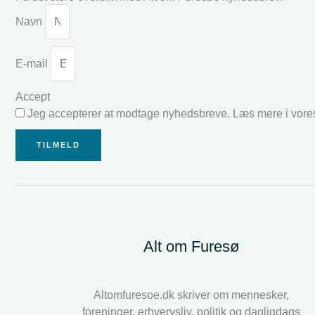
Navn
E-mail
Accept
Jeg accepterer at modtage nyhedsbreve. Læs mere i vor
TILMELD
Alt om Furesø
Altomfuresoe.dk skriver om mennesker,
foreninger, erhvervsliv, politik og dagligdags