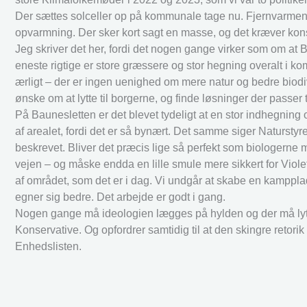
Der sættes solceller op på kommunale tage nu. Fjernvarmen er
opvarmning. Der sker kort sagt en masse, og det kræver ko
Jeg skriver det her, fordi det nogen gange virker som om at B
eneste rigtige er store græssere og stor hegning overalt i 
ærligt – der er ingen uenighed om mere natur og bedre biodi
ønske om at lytte til borgerne, og finde løsninger der passer t
På Baunesletten er det blevet tydeligt at en stor indhegning
af arealet, fordi det er så bynært. Det samme siger Naturst
beskrevet. Bliver det præcis lige så perfekt som biologerne 
vejen – og måske endda en lille smule mere sikkert for Violetr
af området, som det er i dag. Vi undgår at skabe en kamppla
egner sig bedre. Det arbejde er godt i gang.
Nogen gange må ideologien lægges på hylden og der må lytte
Konservative. Og opfordrer samtidig til at den skingre reto
Enhedslisten.