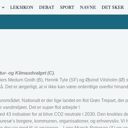
LEKSIKON
DEBAT
SPORT
NAVNE
DET SKER
ur- og Klimaudvalget (C).
ers Medum Groth (B), Henrik Tyle (SF) og Øjvind Vilsholm (Ø) 
. Det er ærgerligt, at vi ikke kan være ordentlige overfor hinan
mrådet. Nationalt er der lige landet en flot Grøn Trepart, der pe
vandmiljøet. Det er super flot arbejde !
ed 43 indsatser for at blive CO2 neutrale i 2030. Den knokles de
a Furesø’s borgere, kommunen, organisationer, og erhvervsliv. Vi h
ere der var med til at arrangere – Lene Munch-Petersen (A) og u