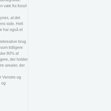
n væk fra fossil
ynes, at det
ens side. Helt
e har også et
rekreative brug
som tidligere
åske 80% af
rgere, der holder
e arealer, der
r Venstre og
F og