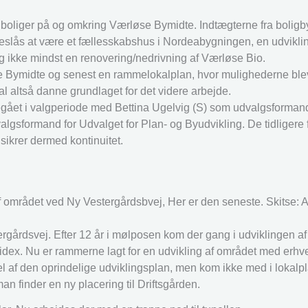
0 boliger på og omkring Værløse Bymidte. Indtægterne fra boligb
foreslås at være et fællesskabshus i Nordeabygningen, en udvikli
og ikke mindst en renovering/nedrivning af Værløse Bio.
 Bymidte og senest en rammelokalplan, hvor mulighederne blev 
 altså danne grundlaget for det videre arbejde.
gået i valgperiode med Bettina Ugelvig (S) som udvalgsformand
lgsformand for Udvalget for Plan- og Byudvikling. De tidliger
 sikrer dermed kontinuitet.
 af området ved Ny Vestergårdsbvej, Her er den seneste. Skitse:
gårdsvej. Efter 12 år i mølposen kom der gang i udviklingen af
x. Nu er rammerne lagt for en udvikling af området med erhver
l af den oprindelige udviklingsplan, men kom ikke med i lokalp
an finder en ny placering til Driftsgården.