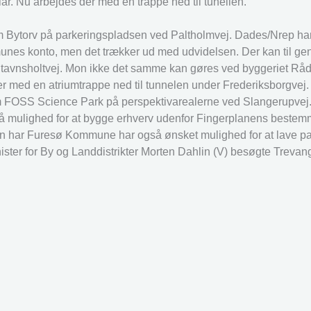
r. Nu arbejdes der med en trappe ned til tunellen.
rum Bytorv på parkeringspladsen ved Paltholmvej. Dades/Nrep ha
nes konto, men det trækker ud med udvidelsen. Der kan til ge
j/Stavnsholtvej. Mon ikke det samme kan gøres ved byggeriet 
r med en atriumtrappe ned til tunnelen under Frederiksborgvej.
 om FOSS Science Park på perspektivarealerne ved Slangerupvej.
t få mulighed for at bygge erhverv udenfor Fingerplanens beste
nen har Furesø Kommune har også ønsket mulighed for at lave p
ster for By og Landdistrikter Morten Dahlin (V) besøgte Trevang 