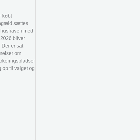
r købt
ngæld sættes
Rådhushaven med
 2026 bliver
 Der er sat
mmelser om
arkeringspladser
op til valget og