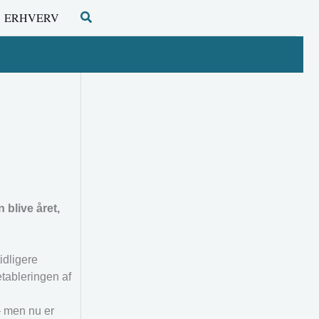
Søg
ERHVERV
 blive året,
idligere
tableringen af
 – men nu er