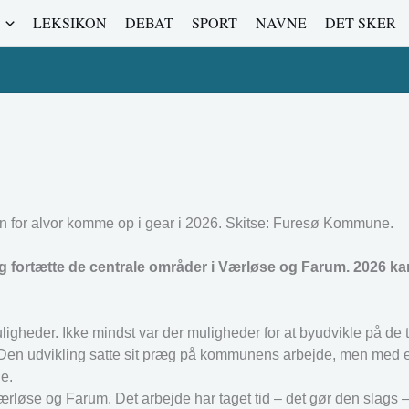
LEKSIKON
DEBAT
SPORT
NAVNE
DET SKER
n for alvor komme op i gear i 2026. Skitse: Furesø Kommune.
 fortætte de centrale områder i Værløse og Farum. 2026 kan
eder. Ikke mindst var der muligheder for at byudvikle på de t
Den udvikling satte sit præg på kommunens arbejde, men med e
e.
i Værløse og Farum. Det arbejde har taget tid – det gør den slags