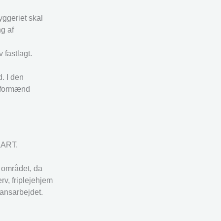
yggeriet skal
ng af
fastlagt.
. I den
e formænd
 AART.
 området, da
v, friplejehjem
lansarbejdet.