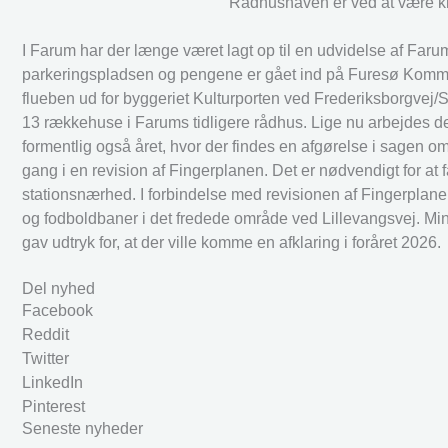
Rådhushaven er ved at være kla
I Farum har der længe været lagt op til en udvidelse af Fa
parkeringspladsen og pengene er gået ind på Furesø Kommu
flueben ud for byggeriet Kulturporten ved Frederiksborgve
13 rækkehuse i Farums tidligere rådhus. Lige nu arbejdes de
formentlig også året, hvor der findes en afgørelse i sagen
gang i en revision af Fingerplanen. Det er nødvendigt for a
stationsnærhed. I forbindelse med revisionen af Fingerpla
og fodboldbaner i det fredede område ved Lillevangsvej. Mini
gav udtryk for, at der ville komme en afklaring i foråret 2026.
Del nyhed
Facebook
Reddit
Twitter
LinkedIn
Pinterest
Seneste nyheder