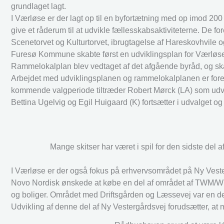
grundlaget lagt.
I Værløse er der lagt op til en byfortætning med op imod 20
give et råderum til at udvikle fællesskabsaktiviteterne. De 
Scenetorvet og Kulturtorvet, ibrugtagelse af Hareskovhvile 
Furesø Kommune skabte først en udviklingsplan for Værløse
Rammelokalplan blev vedtaget af det afgående byråd, og skal
Arbejdet med udviklingsplanen og rammelokalplanen er fore
kommende valgperiode tiltræder Robert Mørck (LA) som udva
Bettina Ugelvig og Egil Huigaard (K) fortsætter i udvalget og
Mange skitser har været i spil for den sidste del
I Værløse er der også fokus på erhvervsområdet på Ny Vester
Novo Nordisk ønskede at købe en del af området af TWM/Wide
og boliger. Området med Driftsgården og Læssevej var en de
Udvikling af denne del af Ny Vestergårdsvej forudsætter, at m