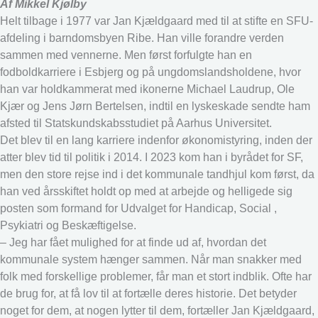
Af Mikkel Kjølby
Helt tilbage i 1977 var Jan Kjældgaard med til at stifte en SFU-
afdeling i barndomsbyen Ribe. Han ville forandre verden
sammen med vennerne. Men først forfulgte han en
fodboldkarriere i Esbjerg og på ungdomslandsholdene, hvor
han var holdkammerat med ikonerne Michael Laudrup, Ole
Kjær og Jens Jørn Bertelsen, indtil en lyskeskade sendte ham
afsted til Statskundskabsstudiet på Aarhus Universitet.
Det blev til en lang karriere indenfor økonomistyring, inden der
atter blev tid til politik i 2014. I 2023 kom han i byrådet for SF,
men den store rejse ind i det kommunale tandhjul kom først, da
han ved årsskiftet holdt op med at arbejde og helligede sig
posten som formand for Udvalget for Handicap, Social ,
Psykiatri og Beskæftigelse.
– Jeg har fået mulighed for at finde ud af, hvordan det
kommunale system hænger sammen. Når man snakker med
folk med forskellige problemer, får man et stort indblik. Ofte har
de brug for, at få lov til at fortælle deres historie. Det betyder
noget for dem, at nogen lytter til dem, fortæller Jan Kjældgaard,