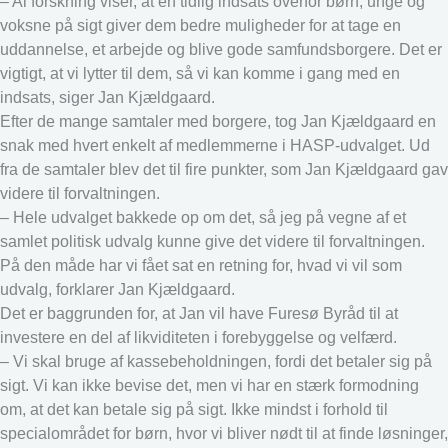
– Al forskning viser, at en tidlig indsats overfor børn, unge og
voksne på sigt giver dem bedre muligheder for at tage en
uddannelse, et arbejde og blive gode samfundsborgere. Det er
vigtigt, at vi lytter til dem, så vi kan komme i gang med en
indsats, siger Jan Kjældgaard.
Efter de mange samtaler med borgere, tog Jan Kjældgaard en
snak med hvert enkelt af medlemmerne i HASP-udvalget. Ud
fra de samtaler blev det til fire punkter, som Jan Kjældgaard gav
videre til forvaltningen.
– Hele udvalget bakkede op om det, så jeg på vegne af et
samlet politisk udvalg kunne give det videre til forvaltningen.
På den måde har vi fået sat en retning for, hvad vi vil som
udvalg, forklarer Jan Kjældgaard.
Det er baggrunden for, at Jan vil have Furesø Byråd til at
investere en del af likviditeten i forebyggelse og velfærd.
– Vi skal bruge af kassebeholdningen, fordi det betaler sig på
sigt. Vi kan ikke bevise det, men vi har en stærk formodning
om, at det kan betale sig på sigt. Ikke mindst i forhold til
specialområdet for børn, hvor vi bliver nødt til at finde løsninger,