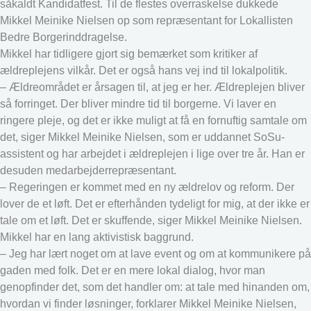
såkaldt Kandidatfest. Til de flestes overraskelse dukkede
Mikkel Meinike Nielsen op som repræsentant for Lokallisten
Bedre Borgerinddragelse.
Mikkel har tidligere gjort sig bemærket som kritiker af
ældreplejens vilkår. Det er også hans vej ind til lokalpolitik.
– Ældreområdet er årsagen til, at jeg er her. Ældreplejen bliver
så forringet. Der bliver mindre tid til borgerne. Vi laver en
ringere pleje, og det er ikke muligt at få en fornuftig samtale om
det, siger Mikkel Meinike Nielsen, som er uddannet SoSu-
assistent og har arbejdet i ældreplejen i lige over tre år. Han er
desuden medarbejderrepræsentant.
– Regeringen er kommet med en ny ældrelov og reform. Der
lover de et løft. Det er efterhånden tydeligt for mig, at der ikke er
tale om et løft. Det er skuffende, siger Mikkel Meinike Nielsen.
Mikkel har en lang aktivistisk baggrund.
– Jeg har lært noget om at lave event og om at kommunikere på
gaden med folk. Det er en mere lokal dialog, hvor man
genopfinder det, som det handler om: at tale med hinanden om,
hvordan vi finder løsninger, forklarer Mikkel Meinike Nielsen,