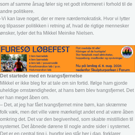
som af samme årsag føler sig ret godt informeret i forhold til de
andre politikere.
-Vi kan lave noget, der er mere nærdemokratisk. Hvor vi lytter
og tilpasser politikken i retning af, hvad de rigtige mennesker
ønsker, lyder det fra Mikkel Meinike Nielsen.
Det startede med en tvangsfjernelse
Mikkel er ikke bleg for at tale om sin fortid. Ifølge ham gjorde
uheldige omstændigheder, at hans børn blev tvangsfjernet. Det
er han meget åben om.
– Det, at jeg har fået tvangsfjernet mine børn, kan skræmme
folk væk, men det ville være mærkeligt andet end at være åben
omkring det. Det var den begivenhed, som skabte mistilliden til
systemet. Det åbnede dørene til nogle andre sider i systemet.
Det er en central ting i, hvorfor jeg står her i dag, forklarer