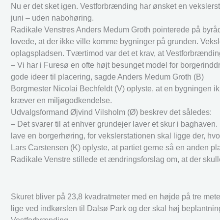
Nu er det sket igen. Vestforbrænding har ønsket en veksler
juni – uden nabohøring.
Radikale Venstres Anders Medum Groth pointerede på byråds
lovede, at der ikke ville komme bygninger på grunden. Veksle
oplagspladsen. Tværtimod var det et krav, at Vestforbrænd
– Vi har i Furesø en ofte højt besunget model for borgerind
gode ideer til placering, sagde Anders Medum Groth (B)
Borgmester Nicolai Bechfeldt (V) oplyste, at en bygningen ik
kræver en miljøgodkendelse.
Udvalgsformand Øjvind Vilsholm (Ø) beskrev det således:
– Det svarer til at enhver grundejer laver et skur i baghaven. 
lave en borgerhøring, for vekslerstationen skal ligge der, hvo
Lars Carstensen (K) oplyste, at partiet gerne så en anden pl
Radikale Venstre stillede et ændringsforslag om, at der sku
Skuret bliver på 23,8 kvadratmeter med en højde på tre mete
lige ved indkørslen til Dalsø Park og der skal høj beplantni