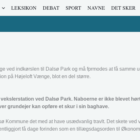
LEKSIKON
DEBAT
SPORT
NAVNE
DET SKER
ge ved indkørslen til Dalsø Park og må fprmodes at få samme
ion på Højeloft Vænge, blot en del større.
 vekslerstation ved Dalsø Park. Naboerne er ikke blevet hørt 
ver grundejer kan opføre et skur i sin baghave.
sø Kommune det med at have usædvanlig travlt. Det skete ved 
fentliggjort få dage forinden som en tillægsdagsorden til Økono