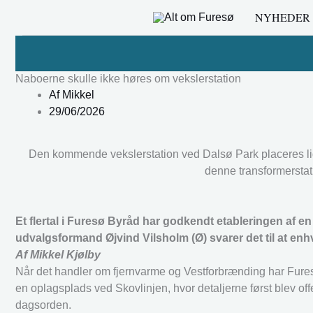
Gå
NYHEDER
til
indholdet
Naboerne skulle ikke høres om vekslerstation
Af
Mikkel
29/06/2026
Den kommende vekslerstation ved Dalsø Park placeres li
denne transformerstat
Et flertal i Furesø Byråd har godkendt etableringen af en
udvalgsformand Øjvind Vilsholm (Ø) svarer det til at enh
Af Mikkel Kjølby
Når det handler om fjernvarme og Vestforbrænding har Fure
en oplagsplads ved Skovlinjen, hvor detaljerne først blev of
dagsorden.