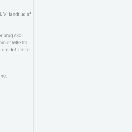
. Vi fandt ud af
er brug skal
m et løfte fra
 om det. Det er
une.