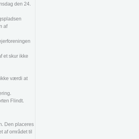
onsdag den 24.
agspladsen
n af
ejerforeningen
 et skur ikke
 ikke værdi at
ering.
ten Flindt.
gn. Den placeres
 af området til