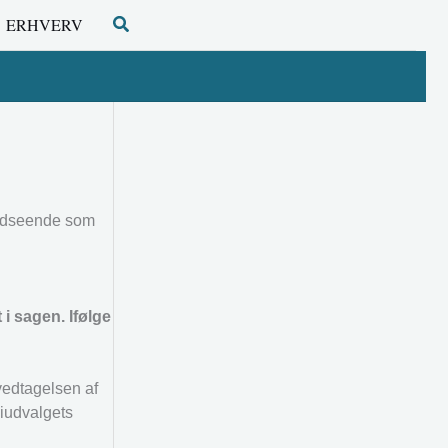
Søg
ERHVERV
 udseende som
i sagen. Ifølge
vedtagelsen af
miudvalgets