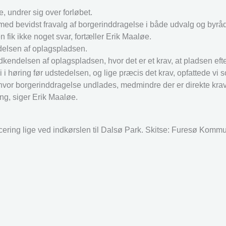
 undrer sig over forløbet.
, med bevidst fravalg af borgerinddragelse i både udvalg og byråd
 fik ikke noget svar, fortæller Erik Maaløe.
ndelsen af oplagspladsen.
dkendelsen af oplagspladsen, hvor det er et krav, at pladsen eft
høring før udstedelsen, og lige præcis det krav, opfattede vi so
hvor borgerinddragelse undlades, medmindre der er direkte krav
ng, siger Erik Maaløe.
cering lige ved indkørslen til Dalsø Park. Skitse: Furesø Komm