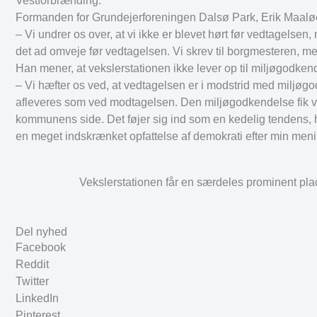
Vestforbrænding.
Formanden for Grundejerforeningen Dalsø Park, Erik Maaløe,
– Vi undrer os over, at vi ikke er blevet hørt før vedtagelsen
det ad omveje før vedtagelsen. Vi skrev til borgmesteren, men
Han mener, at vekslerstationen ikke lever op til miljøgodke
– Vi hæfter os ved, at vedtagelsen er i modstrid med miljøgo
afleveres som ved modtagelsen. Den miljøgodkendelse fik vi i 
kommunens side. Det føjer sig ind som en kedelig tendens, 
en meget indskrænket opfattelse af demokrati efter min meni
Vekslerstationen får en særdeles prominent pla
Del nyhed
Facebook
Reddit
Twitter
LinkedIn
Pinterest