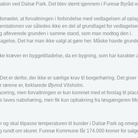
station ved Dalsø Park. Det blev stemt igennem i Furesø Byråd 
mødet, at forvaltningen i forbindelse med vedtagelsen af opl
rstationen var således ikke en del af grundlaget for vedtagelse
ing afleverede grunden i samme stand, som man modtog den i.
dragelse, Det har man ikke valgt at gøre her. Måske havde grund
ke kræver en byggetilladelse, da en bygning, som har karakter af
Det er derfor, der ikke er særlige krav til borgerhøring. Det giver
r rørene er, forklarede Øjvind Vilsholm.
acering, men forvaltningen er kun kommet med et forslag til plac
lle laves nabohøring, men fik kun opbakning fra løsgængeren Mor
r og skal tilpasse temperaturen til kunder i Dalsø Park og ome
ng rundt om skuret.
Furesø Kommune får 174.000 kroner for salget