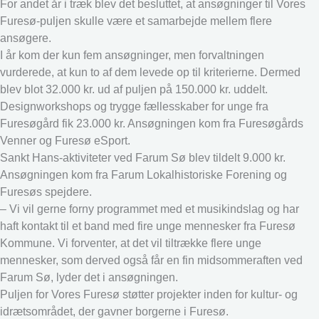
For andet år i træk blev det besluttet, at ansøgninger til Vores
Furesø-puljen skulle være et samarbejde mellem flere
ansøgere.
I år kom der kun fem ansøgninger, men forvaltningen
vurderede, at kun to af dem levede op til kriterierne. Dermed
blev blot 32.000 kr. ud af puljen på 150.000 kr. uddelt.
Designworkshops og trygge fællesskaber for unge fra
Furesøgård fik 23.000 kr. Ansøgningen kom fra Furesøgårds
Venner og Furesø eSport.
Sankt Hans-aktiviteter ved Farum Sø blev tildelt 9.000 kr.
Ansøgningen kom fra Farum Lokalhistoriske Forening og
Furesøs spejdere.
– Vi vil gerne forny programmet med et musikindslag og har
haft kontakt til et band med fire unge mennesker fra Furesø
Kommune. Vi forventer, at det vil tiltrække flere unge
mennesker, som derved også får en fin midsommeraften ved
Farum Sø, lyder det i ansøgningen.
Puljen for Vores Furesø støtter projekter inden for kultur- og
idrætsområdet, der gavner borgerne i Furesø.