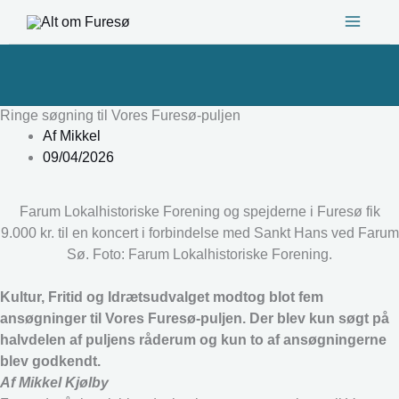
Gå
til
indholdet
Ringe søgning til Vores Furesø-puljen
Af
Mikkel
09/04/2026
Farum Lokalhistoriske Forening og spejderne i Furesø fik
9.000 kr. til en koncert i forbindelse med Sankt Hans ved Farum
Sø. Foto: Farum Lokalhistoriske Forening.
Kultur, Fritid og Idrætsudvalget modtog blot fem
ansøgninger til Vores Furesø-puljen. Der blev kun søgt på
halvdelen af puljens råderum og kun to af ansøgningerne
blev godkendt.
Af Mikkel Kjølby