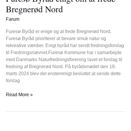
om
Bregnerød Nord
at
frede
Farum
Bregnerød
Nord
Furesø Byråd er enige og at frede Bregnerød Nord.
Furesø Byråd prioriterer at bevare smuk natur og
rekreative værdier. Enigt byråd har sendt fredningsforslag
til Fredningsnævnet.Furesø Kommune har i samarbejde
med Danmarks Naturfredningsforening lavet et forslag til
fredning af Bregnerød Nord. På byrådsmødet den 19.
marts 2024 blev det enstemmigt besluttet at sende dette
forslag
Read More »
70