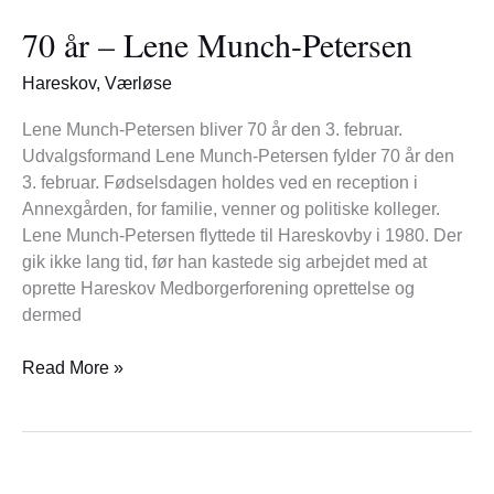
år
70 år – Lene Munch-Petersen
–
Lene
Hareskov
,
Værløse
Munch-
Petersen
Lene Munch-Petersen bliver 70 år den 3. februar.
Udvalgsformand Lene Munch-Petersen fylder 70 år den
3. februar. Fødselsdagen holdes ved en reception i
Annexgården, for familie, venner og politiske kolleger.
Lene Munch-Petersen flyttede til Hareskovby i 1980. Der
gik ikke lang tid, før han kastede sig arbejdet med at
oprette Hareskov Medborgerforening oprettelse og
dermed
Read More »
70