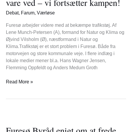
vare ved – vi fortsætter kampen!
ikke
vare
Debat
,
Farum
,
Værløse
ved
–
Furesø arbejder videre med at bekæmpe trafikstøj. Af
vi
Lene Munch-Petersen (A), formand for Natur og Klima og
fortsætter
Øjvind Vilsholm (Ø), næstformand i Natur og
kampen!
Klima.Trafikstøj er et stort problem i Furesø. Både fra
motorvejen og store kommunale veje. I flere indlæg i
lokale medier mener bl.a. Hans Wagner Jensen,
Flemming Oppfeldt og Anders Medum Groth
Read More »
Furesø
Byråd
Furesø Byråd enigt om at frede
enigt