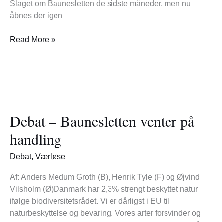
Slaget om Baunesletten de sidste måneder, men nu
åbnes der igen
Read More »
Debat
–
Debat – Baunesletten venter på
Baunesletten
venter
handling
på
handling
Debat
,
Værløse
Af: Anders Medum Groth (B), Henrik Tyle (F) og Øjvind
Vilsholm (Ø)Danmark har 2,3% strengt beskyttet natur
ifølge biodiversitetsrådet. Vi er dårligst i EU til
naturbeskyttelse og bevaring. Vores arter forsvinder og