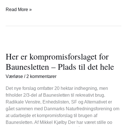
Read More »
Her
er
Her er kompromisforslaget for
kompromisforslaget
for
Baunesletten – Plads til det hele
Baunesletten
–
Værløse
/
2 kommentarer
Plads
til
Det nye forslag omfatter 20 hektar indhegning, men
det
friholder 2/3-del af Baunesletten til rekreativt brug.
hele
Radikale Venstre, Enhedslisten, SF og Alternativet er
gået sammen med Danmarks Naturfredningsforening om
at udarbejde et kompromisforslag til brugen af
Baunesletten. Af Mikkel Kjølby Der har været stille oo