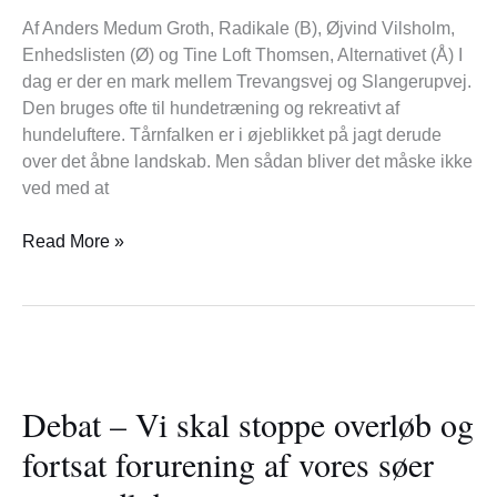
Trevangsvej?
Af Anders Medum Groth, Radikale (B), Øjvind Vilsholm,
Enhedslisten (Ø) og Tine Loft Thomsen, Alternativet (Å) I
dag er der en mark mellem Trevangsvej og Slangerupvej.
Den bruges ofte til hundetræning og rekreativt af
hundeluftere. Tårnfalken er i øjeblikket på jagt derude
over det åbne landskab. Men sådan bliver det måske ikke
ved med at
Read More »
Debat
–
Debat – Vi skal stoppe overløb og
Vi
skal
fortsat forurening af vores søer
stoppe
overløb