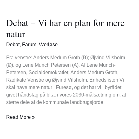
Debat
–
Debat – Vi har en plan for mere
Vi
har
natur
en
plan
Debat
,
Farum
,
Værløse
for
mere
Fra venstre: Anders Medum Groth (B); Øjvind Vilsholm
natur
(Ø), og Lene Munch Petersen (A). Af Lene Munch-
Petersen, Socialdemokratiet, Anders Medum Groth,
Radikale Venstre og Øjvind Vilsholm, Enhedslisten Vi
skal have mere natur i Furesø, og det har vi i byrådet
givet håndslag på bl.a. i vores 2030-målsætning om, at
større dele af de kommunale landbrugsjorde
Read More »