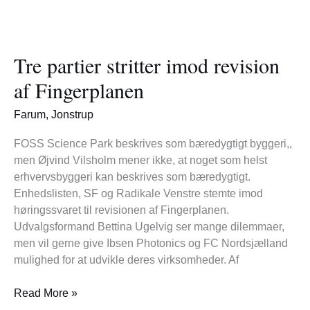
Tre
partier
Tre partier stritter imod revision
stritter
imod
af Fingerplanen
revision
af
Farum
,
Jonstrup
Fingerplanen
FOSS Science Park beskrives som bæredygtigt byggeri,,
men Øjvind Vilsholm mener ikke, at noget som helst
erhvervsbyggeri kan beskrives som bæredygtigt.
Enhedslisten, SF og Radikale Venstre stemte imod
høringssvaret til revisionen af Fingerplanen.
Udvalgsformand Bettina Ugelvig ser mange dilemmaer,
men vil gerne give Ibsen Photonics og FC Nordsjælland
mulighed for at udvikle deres virksomheder. Af
Read More »