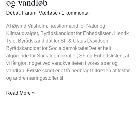
og vandløb
og
Debat
,
Farum
,
Værløse
/
1 kommentar
fortsat
forurening
Af Øjvind Vilsholm, næstformand for Natur og
af
Klimaudvalget, Byrådskandidat for Enhedslisten. Henrik
vores
Tyle, Byrådskandidat for SF & Claus Davidsen,
søer
Byrådskandidat for SocialdemokratietDet er helt
og
afgørende for Socialdemokratiet, SF og Enhedslisten, at
vandløb
vi får gjort noget ved vandkvaliteten i vores søer og
vandløb. Første skridt er at få nedbragt tilførslen af fosfor
og andre næringsstoffer til
Read More »
Debat
–