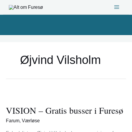
Gå
til
indholdet
Øjvind Vilsholm
VISION
–
VISION – Gratis busser i Furesø
Gratis
busser
Farum
,
Værløse
i
Furesø