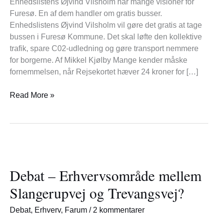
Enhedslistens Øjvind Vilsholm har mange visioner for
Furesø. En af dem handler om gratis busser.
Enhedslistens Øjvind Vilsholm vil gøre det gratis at tage
bussen i Furesø Kommune. Det skal løfte den kollektive
trafik, spare C02-udledning og gøre transport nemmere
for borgerne. Af Mikkel Kjølby Mange kender måske
fornemmelsen, når Rejsekortet hæver 24 kroner for […]
Read More »
Debat
–
Debat – Erhvervsområde mellem
Erhvervsområde
mellem
Slangerupvej og Trevangsvej?
Slangerupvej
og
Debat
,
Erhverv
,
Farum
/
2 kommentarer