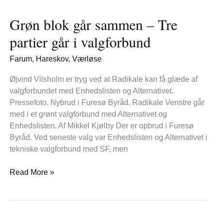
blok
Grøn blok går sammen – Tre
går
sammen
partier går i valgforbund
–
Tre
Farum
,
Hareskov
,
Værløse
partier
går
Øjvind Vilsholm er tryg ved at Radikale kan få glæde af
i
valgforbundet med Enhedslisten og Alternativet.
valgforbund
Pressefoto. Nybrud i Furesø Byråd. Radikale Venstre går
med i et grønt valgforbund med Alternativet og
Enhedslisten. Af Mikkel Kjølby Der er opbrud i Furesø
Byråd. Ved seneste valg var Enhedslisten og Alternativet i
tekniske valgforbund med SF, men
Read More »