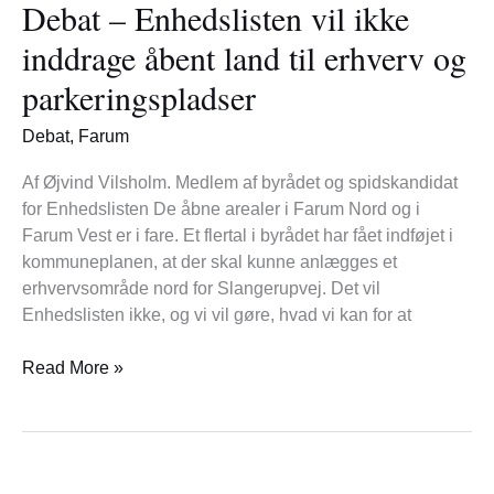
Debat – Enhedslisten vil ikke
Enhedslisten
vil
inddrage åbent land til erhverv og
ikke
parkeringspladser
inddrage
åbent
Debat
,
Farum
land
til
Af Øjvind Vilsholm. Medlem af byrådet og spidskandidat
erhverv
for Enhedslisten De åbne arealer i Farum Nord og i
og
Farum Vest er i fare. Et flertal i byrådet har fået indføjet i
parkeringspladser
kommuneplanen, at der skal kunne anlægges et
erhvervsområde nord for Slangerupvej. Det vil
Enhedslisten ikke, og vi vil gøre, hvad vi kan for at
Read More »
Grøn