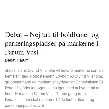
Debat
–
Debat – Nej tak til boldbaner og
Nej
tak
parkeringspladser på markerne i
til
Farum Vest
boldbaner
og
Debat
,
Farum
parkeringspladser
på
nhedslistens Øjvind Vilsholm vil bevare markerne som de
markerne
fremstår i dag. Foto: Kenneth Løvholt. Af Øjvind Vilsholm,
i
gruppeformand og medlem af byrådet for Enhedslisten Et
Farum
flertal i byrådet forsøger sig nu igen med at bygge på de
Vest
fredede marker i Farum Vest. Denne gang ønsker
flertallet, at der skal etableres både fodboldbaner og
parkeringspladser. Det