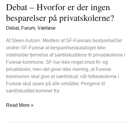
Debat – Hvorfor er der ingen
Hvorfor
er
besparelser på privatskolerne?
der
ingen
Debat
,
Farum
,
Værløse
besparelser
på
Af Steen Autzen. Medlem af SF-Furesøs bestyrelseDet
privatskolerne?
undrer SF-Furesø at besparelseskataloget ikke
indeholder fjernelse af særtilskuddene til privatskolerne i
Furesø kommune. SF har ikke noget imod fri- og
privatskoler, men det giver ikke mening, at Furesø
kommunen skal give et særtilskud, når folkeskolerne i
Furesø skal spare på alle områder. Pengene til
særtilskuddet kommer fra
Read More »