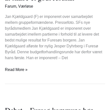
på
Farum
,
Værløse
for
at
Jan Kjældgaard (F) er imponeret over samarbejdet
skabe
mellem gruppeformændene. Pressefoto. SFs nye
et
byrådsmedlem Jan Kjældgaard er imponeret over
godt
samarbejdet imellem partierne i forhold til at levere det
resultat
bedst mulige resultat for Furesøs borgere. Jan
Kjældgaard afløste for nylig Jesper Dyhrberg i Furesø
Byråd. Denne budgetforhandlingsrunde har derfor været
hans første. Han er imponeret! – Det
Read More »
Debat
–
Debat – Furesø kommune bør
Furesø