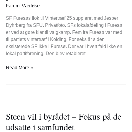
fem
Farum
,
Værløse
personer
SF Furesøs flok til Vintertræf 25 suppleret med Jesper
Dyhrberg fra SFU. Privatfoto. SFs lokalafdeling i Furesø
er ved at gøre klar til valgkamp. Fem fra Furesø var med
til partiets vintertræf i Kolding. For seks år siden
eksisterede SF ikke i Furesø. Der var i hvert fald ikke en
lokal partiforening. Den blev retableret,
Read More »
Steen
vil
Steen vil i byrådet – Fokus på de
i
byrådet
udsatte i samfundet
–