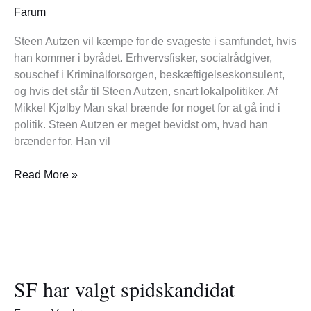
Fokus
Farum
på
de
Steen Autzen vil kæmpe for de svageste i samfundet, hvis
udsatte
han kommer i byrådet. Erhvervsfisker, socialrådgiver,
i
souschef i Kriminalforsorgen, beskæftigelseskonsulent,
samfundet
og hvis det står til Steen Autzen, snart lokalpolitiker. Af
Mikkel Kjølby Man skal brænde for noget for at gå ind i
politik. Steen Autzen er meget bevidst om, hvad han
brænder for. Han vil
Read More »
SF
har
SF har valgt spidskandidat
valgt
spidskandidat