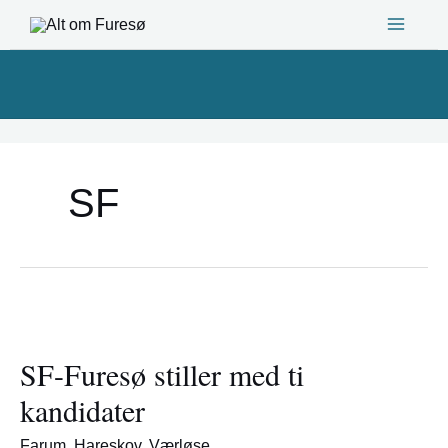
Gå
til
indholdet
SF
SF-
Furesø
SF-Furesø stiller med ti
stiller
med
kandidater
ti
kandidater
Farum
,
Hareskov
,
Værløse