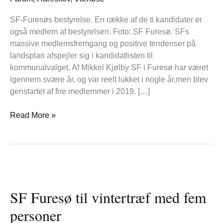
SF-Furesøs bestyrelse. En række af de ti kandidater er
også medlem af bestyrelsen. Foto: SF Furesø. SFs
massive medlemsfremgang og positive tendenser på
landsplan afspejler sig i kandidatlisten til
kommunalvalget. Af Mikkel Kjølby SF i Furesø har været
igennem svære år, og var reelt lukket i nogle år,men blev
genstartet af fire medlemmer i 2019. […]
Read More »
SF
Furesø
SF Furesø til vintertræf med fem
til
vintertræf
personer
med