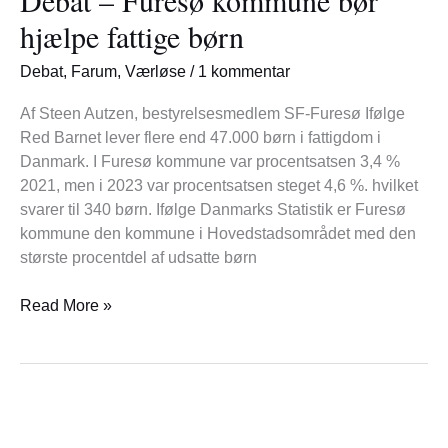
kommune
hjælpe fattige børn
bør
hjælpe
Debat
,
Farum
,
Værløse
/
1 kommentar
fattige
børn
Af Steen Autzen, bestyrelsesmedlem SF-Furesø Ifølge
Red Barnet lever flere end 47.000 børn i fattigdom i
Danmark. I Furesø kommune var procentsatsen 3,4 %
2021, men i 2023 var procentsatsen steget 4,6 %. hvilket
svarer til 340 børn. Ifølge Danmarks Statistik er Furesø
kommune den kommune i Hovedstadsområdet med den
største procentdel af udsatte børn
Read More »
Debat
–