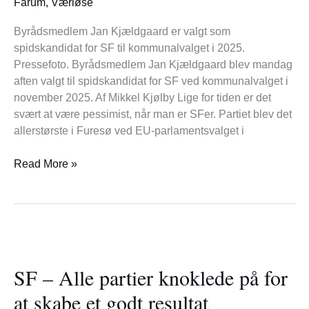
Farum
,
Værløse
Byrådsmedlem Jan Kjældgaard er valgt som
spidskandidat for SF til kommunalvalget i 2025.
Pressefoto. Byrådsmedlem Jan Kjældgaard blev mandag
aften valgt til spidskandidat for SF ved kommunalvalget i
november 2025. Af Mikkel Kjølby Lige for tiden er det
svært at være pessimist, når man er SFer. Partiet blev det
allerstørste i Furesø ved EU-parlamentsvalget i
Read More »
SF
–
SF – Alle partier knoklede på for
Alle
partier
at skabe et godt resultat
knoklede