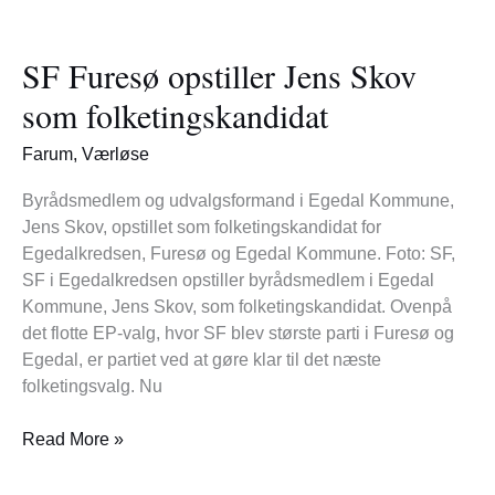
SF
Furesø
SF Furesø opstiller Jens Skov
opstiller
Jens
som folketingskandidat
Skov
som
Farum
,
Værløse
folketingskandidat
Byrådsmedlem og udvalgsformand i Egedal Kommune,
Jens Skov, opstillet som folketingskandidat for
Egedalkredsen, Furesø og Egedal Kommune. Foto: SF,
SF i Egedalkredsen opstiller byrådsmedlem i Egedal
Kommune, Jens Skov, som folketingskandidat. Ovenpå
det flotte EP-valg, hvor SF blev største parti i Furesø og
Egedal, er partiet ved at gøre klar til det næste
folketingsvalg. Nu
Read More »