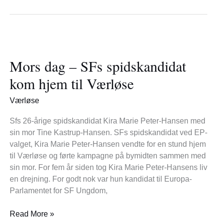
Mors
dag
Mors dag – SFs spidskandidat
–
SFs
kom hjem til Værløse
spidskandidat
kom
Værløse
hjem
til
Sfs 26-årige spidskandidat Kira Marie Peter-Hansen med
Værløse
sin mor Tine Kastrup-Hansen. SFs spidskandidat ved EP-
valget, Kira Marie Peter-Hansen vendte for en stund hjem
til Værløse og førte kampagne på bymidten sammen med
sin mor. For fem år siden tog Kira Marie Peter-Hansens liv
en drejning. For godt nok var hun kandidat til Europa-
Parlamentet for SF Ungdom,
Read More »