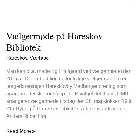
Vælgermøde
på
Vælgermøde på Hareskov
Hareskov
Bibliotek
Bibliotek
Hareskov
,
Værløse
Man kan bl.a. møde Egil Hulgaard ved vælgermødet den
28. maj. Der er tradition tro for livlige vælgermøder med
borgerforeningen Hareskovby Medborgerforening som
arrangør. Det sker også op til EP-valget det 9 juni. HMB
arrangerer vælgermøde tirsdag den 28. maj klokken 19 til
21 i Dybet på Hareskov Bibliotek. Aftenens ordstyrer er
Anders Riiber Høj
Read More »