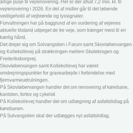
årlige pulje til vejrenovering. Her er der afsat 7,2 mio. kr. til
vejrenovering i 2026. En del af midler går til det løbende
vedligehold af vejbrønde og lyssignaler.
Forvaltningen har på baggrund af en vurdering af vejenes
aktuelle tilstand udpeget de tre veje, som trænger mest til en
kærlig hånd.
Det drejer sig om Solvangstien i Farum samt Skovløbervangen
og Kollekollevej på strækningen mellem Skolekrogen og
Frederiksborgvej.
Skovløbervangen samt Kollekollevej har været
omdrejningspunkter for gravearbejde i forbindelse med
fjernvarmeudrulningen.
På Skovløbervangen handler det om renovering af kørebane,
kantsten, fortov og cykelsti
På Kollekollevej handler det om udlægning af asfaltslidlag på
kørebanen.
På Solvangstien skal der udlægges nyt asfaltslidlag.