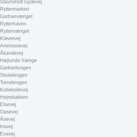
Stavnsholt Gydevej
Ryttermarken
Gartnervænget
Rytterhaven
Ryttervænget
Kløvervej
Anemonevej
Åkandevej
Højlunds Vænge
Gartnerkrogen
Skolekrogen
Tornekrogen
Kollekollevej
Hejrebakken
Elsevej
Oasevej
Åsevej
Inavej
Evavej