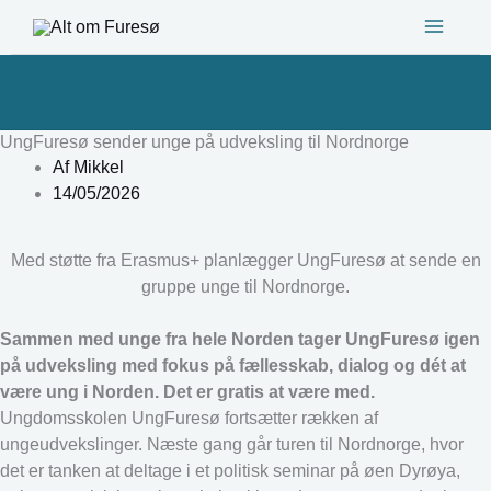
Gå
til
indholdet
UngFuresø sender unge på udveksling til Nordnorge
Af
Mikkel
14/05/2026
Med støtte fra Erasmus+ planlægger UngFuresø at sende en
gruppe unge til Nordnorge.
Sammen med unge fra hele Norden tager UngFuresø igen
på udveksling med fokus på fællesskab, dialog og dét at
være ung i Norden. Det er gratis at være med.
Ungdomsskolen UngFuresø fortsætter rækken af
ungeudvekslinger. Næste gang går turen til Nordnorge, hvor
det er tanken at deltage i et politisk seminar på øen Dyrøya,