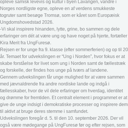
opleve samisk levevis og kultur i byen Lavangen, vandre i
Norges nordligste egne, opleve en af verdens smukkeste
togruter samt besøge Tromsø, som er kåret som Europæisk
Ungdomshovedstad 2026.
-Vi skal inspirere hinanden, lytte, grine, bo sammen og dele
erfaringer om dét at være ung og have noget på hjerte, fortæller
Kira Merit fra UngFuresø.
Rejsen er for unge fra 9. klasse (efter sommerferien) og op til 20
år. Temaet for udvekslingen er “Ung i Norden”, hvor fokus er at
skabe forståelse for livet som ung i Norden samt de fællestræk
og forskelle, der findes hos unge på tværs af landene.
Gennem udvekslingen får unge mulighed for at være sammen
med jævnaldrende fra andre nordiske lande og indgå i
fællesskaber, hvor de vil dele erfaringer om hverdag, identitet
og drømme for fremtiden. Et centralt element i programmet er at
give de unge indsigt i demokratiske processer og inspirere dem
til aktivt at bruge deres stemme i samfundet.
Udvekslingen foregår d. 5. til den 10. september 2026. Der vil
også være mødegange på UngFuresø før og efter rejsen, som