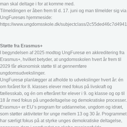
man skal deltage i for at komme med.
Tilmeldingen er åben frem til d. 17. juni og man tilmelder sig via
UngFuresøs hjemmeside:
https://www.ungdomsskole.dk/subjectclass/2c55ded46c7d49
Støtte fra Erasmus+
I begyndelsen af 2025 modtog UngFuresø en akkreditering fra
Erasmus+, hvilket betyder, at ungdomsskolen hvert år frem til
2029 får økonomisk støtte til at gennemføre
ungdomsudvekslinger.
UngFuresø planlægger at afholde to udvekslinger hvert år: én
om foråret for 8. klasses elever med fokus på livskraft og
fællesskab, og én om efteråret for elever i 9. og klasse og op til
18 år med fokus på ungedeltagelse og demokratiske processer.
Erasmus+ er EU’s program for uddannelse, ungdom og idræt,
som støtter aktiviteter for unge mellem 13 og 30 år. Programmet
har særligt fokus på at styrke unges demokratiske deltagelse,