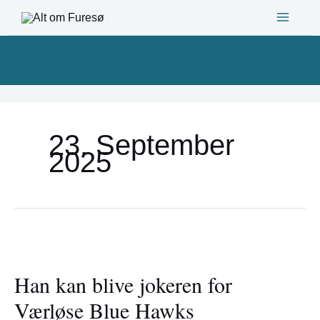
Gå
til
indholdet
23. September
2025
Han
kan
Han kan blive jokeren for
blive
jokeren
Værløse Blue Hawks
for