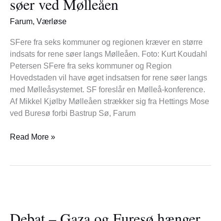
søer ved Mølleåen
for
rene
Farum
,
Værløse
søer
ved
SFere fra seks kommuner og regionen kræver en større
Mølleåen
indsats for rene søer langs Mølleåen. Foto: Kurt Koudahl
Petersen SFere fra seks kommuner og Region
Hovedstaden vil have øget indsatsen for rene søer langs
med Mølleåsystemet. SF foreslår en Mølleå-konference.
Af Mikkel Kjølby Mølleåen strækker sig fra Hettings Mose
ved Buresø forbi Bastrup Sø, Farum
Read More »
Debat
–
Debat – Gaza og Furesø hænger
Gaza