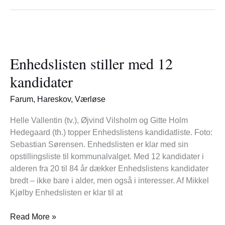
Enhedslisten
stiller
Enhedslisten stiller med 12
med
12
kandidater
kandidater
Farum
,
Hareskov
,
Værløse
Helle Vallentin (tv.), Øjvind Vilsholm og Gitte Holm
Hedegaard (th.) topper Enhedslistens kandidatliste. Foto:
Sebastian Sørensen. Enhedslisten er klar med sin
opstillingsliste til kommunalvalget. Med 12 kandidater i
alderen fra 20 til 84 år dækker Enhedslistens kandidater
bredt – ikke bare i alder, men også i interesser. Af Mikkel
Kjølby Enhedslisten er klar til at
Read More »