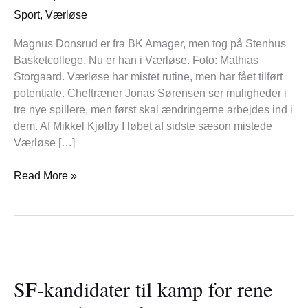
Værløse
Sport
,
Værløse
Blue
Hawks
Magnus Donsrud er fra BK Amager, men tog på Stenhus
Basketcollege. Nu er han i Værløse. Foto: Mathias
Storgaard. Værløse har mistet rutine, men har fået tilført
potentiale. Cheftræner Jonas Sørensen ser muligheder i
tre nye spillere, men først skal ændringerne arbejdes ind i
dem. Af Mikkel Kjølby I løbet af sidste sæson mistede
Værløse […]
Read More »
SF-
kandidater
SF-kandidater til kamp for rene
til
kamp