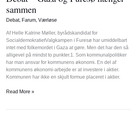
og
sammen
Furesø
hænger
Debat
,
Farum
,
Værløse
sammen
Af Helle Katrine Møller, byrådskandidat for
SocialdemokratietValgkampen i Furesø har umiddelbart
intet med folkemordet i Gaza at gøre. Men det har den så
alligevel på mindst to punkter.1. Som kommunalpolitiker
har man ansvar for kommunens økonomi. En del af
kommunens økonomi-arbejde er at investere i aktier.
Kommunen har ikke en skjult formue placeret i aktier.
Read More »
Debat
Stem