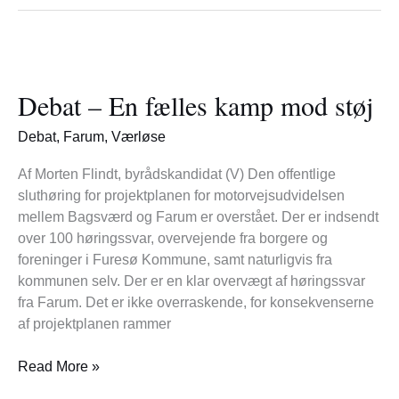
Debat
–
Debat – En fælles kamp mod støj
En
fælles
Debat
,
Farum
,
Værløse
kamp
mod
Af Morten Flindt, byrådskandidat (V) Den offentlige
støj
sluthøring for projektplanen for motorvejsudvidelsen
mellem Bagsværd og Farum er overstået. Der er indsendt
over 100 høringssvar, overvejende fra borgere og
foreninger i Furesø Kommune, samt naturligvis fra
kommunen selv. Der er en klar overvægt af høringssvar
fra Farum. Det er ikke overraskende, for konsekvenserne
af projektplanen rammer
Read More »