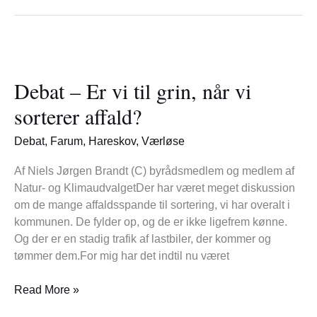
Debat
–
Debat – Er vi til grin, når vi
Er
vi
sorterer affald?
til
grin,
Debat
,
Farum
,
Hareskov
,
Værløse
når
vi
Af Niels Jørgen Brandt (C) byrådsmedlem og medlem af
sorterer
Natur- og KlimaudvalgetDer har været meget diskussion
affald?
om de mange affaldsspande til sortering, vi har overalt i
kommunen. De fylder op, og de er ikke ligefrem kønne.
Og der er en stadig trafik af lastbiler, der kommer og
tømmer dem.For mig har det indtil nu været
Read More »