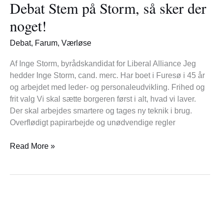
Debat Stem på Storm, så sker der
på
Storm,
noget!
så
sker
Debat
,
Farum
,
Værløse
der
noget!
Af Inge Storm, byrådskandidat for Liberal Alliance Jeg
hedder Inge Storm, cand. merc. Har boet i Furesø i 45 år
og arbejdet med leder- og personaleudvikling. Frihed og
frit valg Vi skal sætte borgeren først i alt, hvad vi laver.
Der skal arbejdes smartere og tages ny teknik i brug.
Overflødigt papirarbejde og unødvendige regler
Read More »
Uro
om