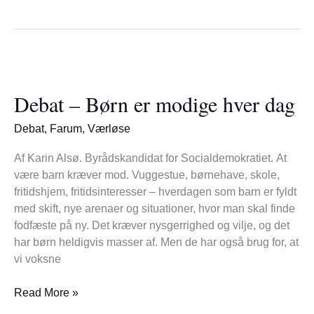
Debat
–
Debat – Børn er modige hver dag
Børn
er
Debat
,
Farum
,
Værløse
modige
hver
Af Karin Alsø. Byrådskandidat for Socialdemokratiet. At
dag
være barn kræver mod. Vuggestue, børnehave, skole,
fritidshjem, fritidsinteresser – hverdagen som barn er fyldt
med skift, nye arenaer og situationer, hvor man skal finde
fodfæste på ny. Det kræver nysgerrighed og vilje, og det
har børn heldigvis masser af. Men de har også brug for, at
vi voksne
Read More »