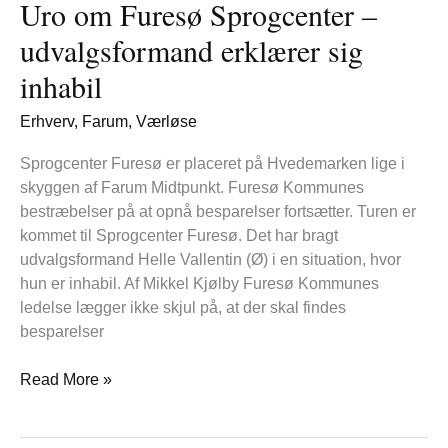
Uro om Furesø Sprogcenter –
Furesø
Sprogcenter
udvalgsformand erklærer sig
–
inhabil
udvalgsformand
erklærer
Erhverv
,
Farum
,
Værløse
sig
inhabil
Sprogcenter Furesø er placeret på Hvedemarken lige i
skyggen af Farum Midtpunkt. Furesø Kommunes
bestræbelser på at opnå besparelser fortsætter. Turen er
kommet til Sprogcenter Furesø. Det har bragt
udvalgsformand Helle Vallentin (Ø) i en situation, hvor
hun er inhabil. Af Mikkel Kjølby Furesø Kommunes
ledelse lægger ikke skjul på, at der skal findes
besparelser
Read More »