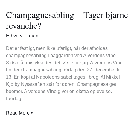
–
Champagnesabling – Tager bjarne
Tager
bjarne
revanche?
revanche?
Erhverv
,
Farum
Det er festligt, men ikke ufarligt, når der afholdes
champagnesabling i baggården ved Alverdens Vine.
Sidste år mislykkedes det første forsøg. Alverdens Vine
holder champagnesabling lørdag den 27. december kl.
13. En kopi af Napoleons sabel tages i brug. Af Mikkel
Kjølby Nytårsaften står for døren. Champagnesalget
boomer. Alverdens Vine giver en ekstra oplevelse.
Lørdag
Read More »