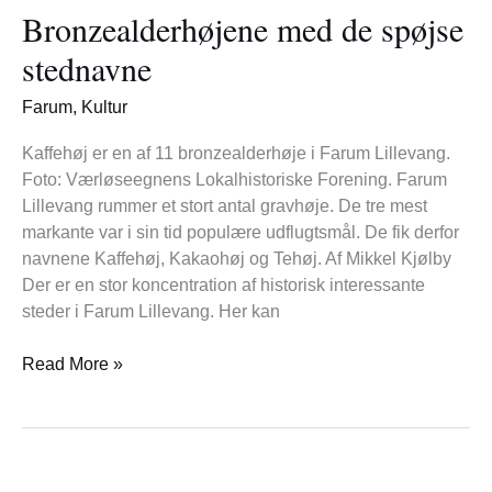
Bronzealderhøjene med de spøjse
de
spøjse
stednavne
stednavne
Farum
,
Kultur
Kaffehøj er en af 11 bronzealderhøje i Farum Lillevang.
Foto: Værløseegnens Lokalhistoriske Forening. Farum
Lillevang rummer et stort antal gravhøje. De tre mest
markante var i sin tid populære udflugtsmål. De fik derfor
navnene Kaffehøj, Kakaohøj og Tehøj. Af Mikkel Kjølby
Der er en stor koncentration af historisk interessante
steder i Farum Lillevang. Her kan
Read More »
Champagnesabling