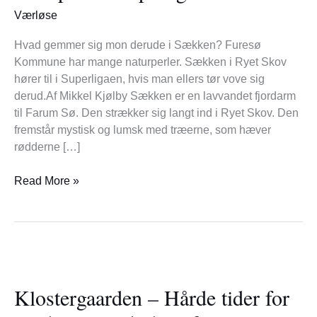
i
Værløse
Superligaen
Hvad gemmer sig mon derude i Sækken? Furesø
Kommune har mange naturperler. Sækken i Ryet Skov
hører til i Superligaen, hvis man ellers tør vove sig
derud.Af Mikkel Kjølby Sækken er en lavvandet fjordarm
til Farum Sø. Den strækker sig langt ind i Ryet Skov. Den
fremstår mystisk og lumsk med træerne, som hæver
rødderne […]
Read More »
Klostergaarden
–
Klostergaarden – Hårde tider for
Hårde
tider