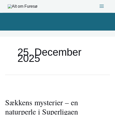
Gå
til
indholdet
25. December
2025
Sækkens
mysterier
Sækkens mysterier – en
–
en
naturperle i Superligaen
naturperle