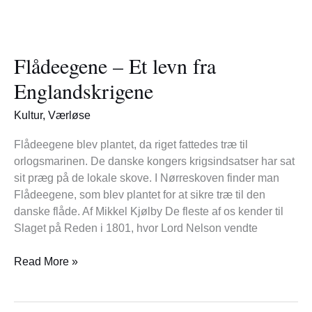
Flådeegene
–
Flådeegene – Et levn fra
Et
levn
Englandskrigene
fra
Englandskrigene
Kultur
,
Værløse
Flådeegene blev plantet, da riget fattedes træ til
orlogsmarinen. De danske kongers krigsindsatser har sat
sit præg på de lokale skove. I Nørreskoven finder man
Flådeegene, som blev plantet for at sikre træ til den
danske flåde. Af Mikkel Kjølby De fleste af os kender til
Slaget på Reden i 1801, hvor Lord Nelson vendte
Read More »