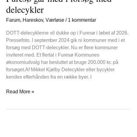
i
delecykler
forsøg
med
Farum
,
Hareskov
,
Værløse
/
1 kommentar
delecykler
DOTT-delecyklerne vil dukke op i Furesø i løbet af 2026.
Pressefoto. I september 2024 gik ni kommuner med i et
forsøg med DOTT-delecykler. Nu er flere kommuner
inviteret med. Et flertal i Furesø Kommunes
økonomiudvalg har besluttet at bruge 200.000 kr. på
forsøget.Af Mikkel Kjølby Delecykler eller bycykler
kendes efterhånden fra en række byer. I
Read More »
Hent
gratis