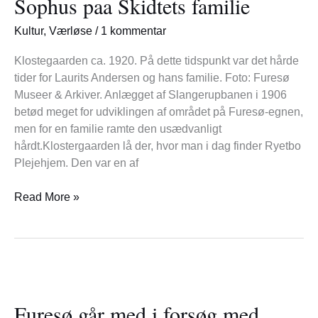
Sophus paa Skidtets familie
for
Sophus
Kultur
,
Værløse
/
1 kommentar
paa
Skidtets
Klostegaarden ca. 1920. På dette tidspunkt var det hårde
familie
tider for Laurits Andersen og hans familie. Foto: Furesø
Museer & Arkiver. Anlægget af Slangerupbanen i 1906
betød meget for udviklingen af området på Furesø-egnen,
men for en familie ramte den usædvanligt
hårdt.Klostergaarden lå der, hvor man i dag finder Ryetbo
Plejehjem. Den var en af
Read More »
Furesø
går
Furesø går med i forsøg med
med