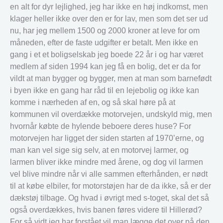
en alt for dyr lejlighed, jeg har ikke en høj indkomst, men
klager heller ikke over den er for lav, men som det ser ud
nu, har jeg mellem 1500 og 2000 kroner at leve for om
måneden, efter de faste udgifter er betalt. Men ikke en
gang i et et boligselskab jeg boede 22 år i og har været
medlem af siden 1994 kan jeg få en bolig, det er da for
vildt at man bygger og bygger, men at man som barnefødt
i byen ikke en gang har råd til en lejebolig og ikke kan
komme i nærheden af en, og så skal høre på at
kommunen vil overdække motorvejen, undskyld mig, men
hvornår købte de hylende beboere deres huse? For
motorvejen har ligget der siden starten af 1970’erne, og
man kan vel sige sig selv, at en motorvej larmer, og
larmen bliver ikke mindre med årene, og dog vil larmen
vel blive mindre når vi alle sammen efterhånden, er nødt
til at købe elbiler, for motorstøjen har de da ikke, så er der
dækstøj tilbage. Og hvad i øvrigt med s-toget, skal det så
også overdækkes, hvis banen føres videre til Hillerød?
For så vidt jeg har forstået vil man lægge det over på den