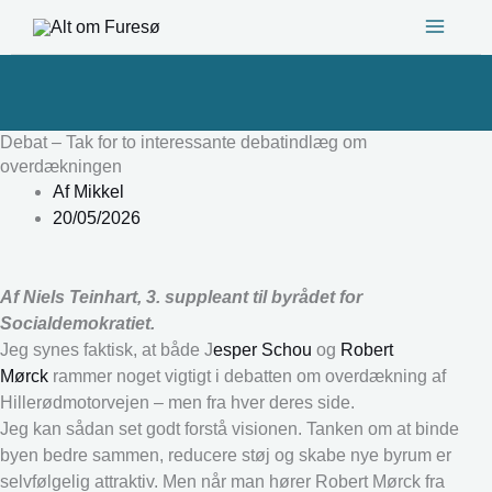
Gå
til
indholdet
Debat – Tak for to interessante debatindlæg om
overdækningen
Af
Mikkel
20/05/2026
Af Niels Teinhart, 3. suppleant til byrådet for
Socialdemokratiet.
Jeg synes faktisk, at både J
esper Schou
og
Robert
Mørck
rammer noget vigtigt i debatten om overdækning af
Hillerødmotorvejen – men fra hver deres side.
Jeg kan sådan set godt forstå visionen. Tanken om at binde
byen bedre sammen, reducere støj og skabe nye byrum er
selvfølgelig attraktiv. Men når man hører Robert Mørck fra