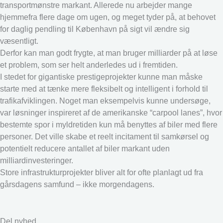
transportmønstre markant. Allerede nu arbejder mange
hjemmefra flere dage om ugen, og meget tyder på, at behovet
for daglig pendling til København på sigt vil ændre sig
væsentligt.
Derfor kan man godt frygte, at man bruger milliarder på at løse
et problem, som ser helt anderledes ud i fremtiden.
I stedet for gigantiske prestigeprojekter kunne man måske
starte med at tænke mere fleksibelt og intelligent i forhold til
trafikafviklingen. Noget man eksempelvis kunne undersøge,
var løsninger inspireret af de amerikanske “carpool lanes”, hvor
bestemte spor i myldretiden kun må benyttes af biler med flere
personer. Det ville skabe et reelt incitament til samkørsel og
potentielt reducere antallet af biler markant uden
milliardinvesteringer.
Store infrastrukturprojekter bliver alt for ofte planlagt ud fra
gårsdagens samfund – ikke morgendagens.
Del nyhed