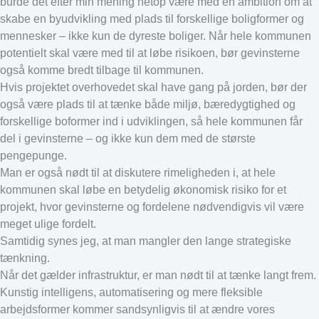
burde det efter min mening netop være med en ambition om at
skabe en byudvikling med plads til forskellige boligformer og
mennesker – ikke kun de dyreste boliger. Når hele kommunen
potentielt skal være med til at løbe risikoen, bør gevinsterne
også komme bredt tilbage til kommunen.
Hvis projektet overhovedet skal have gang på jorden, bør der
også være plads til at tænke både miljø, bæredygtighed og
forskellige boformer ind i udviklingen, så hele kommunen får
del i gevinsterne – og ikke kun dem med de største
pengepunge.
Man er også nødt til at diskutere rimeligheden i, at hele
kommunen skal løbe en betydelig økonomisk risiko for et
projekt, hvor gevinsterne og fordelene nødvendigvis vil være
meget ulige fordelt.
Samtidig synes jeg, at man mangler den lange strategiske
tænkning.
Når det gælder infrastruktur, er man nødt til at tænke langt frem.
Kunstig intelligens, automatisering og mere fleksible
arbejdsformer kommer sandsynligvis til at ændre vores