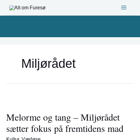
Gå
til
indholdet
Miljørådet
Melorme
og
Melorme og tang – Miljørådet
tang
–
sætter fokus på fremtidens mad
Miljørådet
sætter
Kultur
,
Værløse