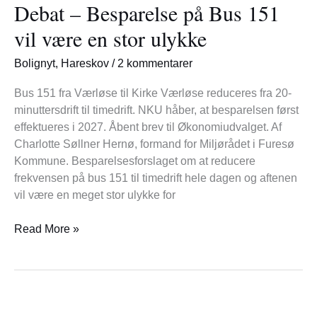
Debat – Besparelse på Bus 151
Besparelse
på
vil være en stor ulykke
Bus
151
Bolignyt
,
Hareskov
/
2 kommentarer
vil
være
Bus 151 fra Værløse til Kirke Værløse reduceres fra 20-
en
minuttersdrift til timedrift. NKU håber, at besparelsen først
stor
effektueres i 2027. Åbent brev til Økonomiudvalget. Af
ulykke
Charlotte Søllner Hernø, formand for Miljørådet i Furesø
Kommune. Besparelsesforslaget om at reducere
frekvensen på bus 151 til timedrift hele dagen og aftenen
vil være en meget stor ulykke for
Read More »
Blæst