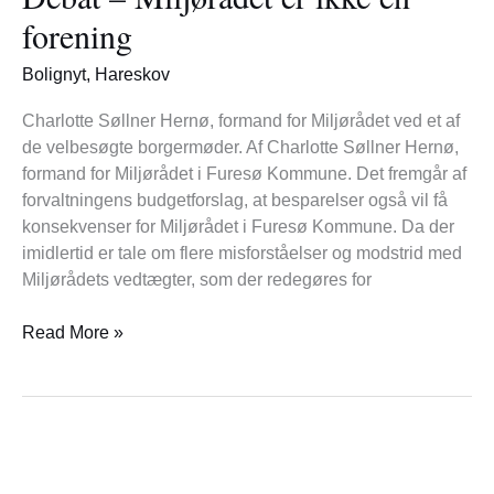
er
forening
ikke
en
Bolignyt
,
Hareskov
forening
Charlotte Søllner Hernø, formand for Miljørådet ved et af
de velbesøgte borgermøder. Af Charlotte Søllner Hernø,
formand for Miljørådet i Furesø Kommune. Det fremgår af
forvaltningens budgetforslag, at besparelser også vil få
konsekvenser for Miljørådet i Furesø Kommune. Da der
imidlertid er tale om flere misforståelser og modstrid med
Miljørådets vedtægter, som der redegøres for
Read More »
Debat
–