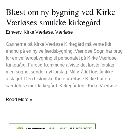
om
Blæst om ny bygning ved Kirke
ny
bygning
Værløses smukke kirkegård
ved
Kirke
Erhverv
,
Kirke Værløse
,
Værløse
Værløses
smukke
Gartnerne på Kirke Værløse Kirkegård må vente lidt
kirkegård
endnu på en ny velfærdsbygning. Værløse Sogn har brug
for en velfærdsbygning til personalet på Kirke Værløse
Kirkegård. Furesø Kommune afviste det første forslag,
men sognet sender nyt forslag. Miljørådet forstår ikke
afslaget. Den historiske Kirke Værløse Kirke har en
særdeles smuk kirkegård. Kirkegården i Kirke Værløse
Read More »