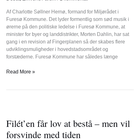
ikke
en
Af Charlotte Søllner Hernø, formand for Miljørådet i
god
Furesø Kommune. Det lyder formentlig som sød musik i
nyhed
ørerne på den politiske ledelse i Furesø Kommune, at
minister for byer og landdistrikter, Morten Dahlin, har sat
gang i en revision af Fingerplanen så der skabes flere
udviklingsmuligheder i hovedstadsområdet og
forstæderne. Furesø Kommune har således længe
Read More »
Filét’en
får
Filét’en får lov at bestå – men vil
lov
at
forsvinde med tiden
bestå