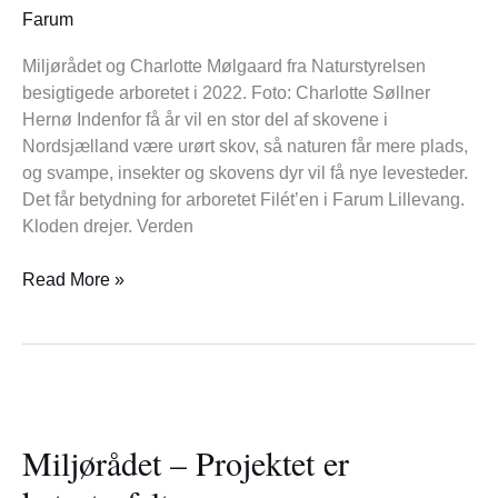
–
Farum
men
vil
Miljørådet og Charlotte Mølgaard fra Naturstyrelsen
forsvinde
besigtigede arboretet i 2022. Foto: Charlotte Søllner
med
Hernø Indenfor få år vil en stor del af skovene i
tiden
Nordsjælland være urørt skov, så naturen får mere plads,
og svampe, insekter og skovens dyr vil få nye levesteder.
Det får betydning for arboretet Filét’en i Farum Lillevang.
Kloden drejer. Verden
Read More »
Miljørådet
–
Miljørådet – Projektet er
Projektet
er