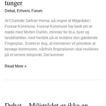
tunger
med
to
Debat
,
Erhverv
,
Farum
tunger
Af Charlotte Søllner Hernø, på vegne af Miljørådet i
Furesø Kommune. Furesø Kommune har bedt om et
møde med Morten Dahlin, minister for bl.a. byer og
landdistrikter, med henblik på at revidere den gældende
Fingerplan. Svaret er dog, at ministeren vil prioritere at
besøge kommunen, når/hvis fingerplanen skal revideres
på et senere tidspunkt. Det kommer
Read More »
Debat
–
Debat – Miljørådet er ikke en
Miljørådet