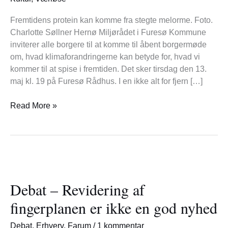
fokus
på
Fremtidens protein kan komme fra stegte melorme. Foto.
fremtidens
Charlotte Søllner Hernø Miljørådet i Furesø Kommune
mad
inviterer alle borgere til at komme til åbent borgermøde
om, hvad klimaforandringerne kan betyde for, hvad vi
kommer til at spise i fremtiden. Det sker tirsdag den 13.
maj kl. 19 på Furesø Rådhus. I en ikke alt for fjern […]
Read More »
Debat
–
Debat – Revidering af
Revidering
af
fingerplanen er ikke en god nyhed
fingerplanen
er
Debat
,
Erhverv
,
Farum
/
1 kommentar