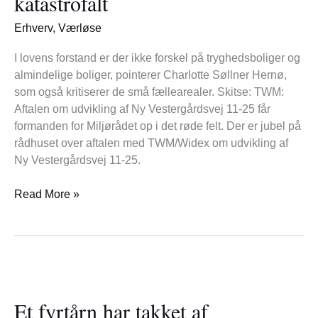
katastrofalt
katastrofalt
Erhverv
,
Værløse
I lovens forstand er der ikke forskel på tryghedsboliger og
almindelige boliger, pointerer Charlotte Søllner Hernø,
som også kritiserer de små fællearealer. Skitse: TWM:
Aftalen om udvikling af Ny Vestergårdsvej 11-25 får
formanden for Miljørådet op i det røde felt. Der er jubel på
rådhuset over aftalen med TWM/Widex om udvikling af
Ny Vestergårdsvej 11-25.
Read More »
Et
fyrtårn
Et fyrtårn har takket af
har