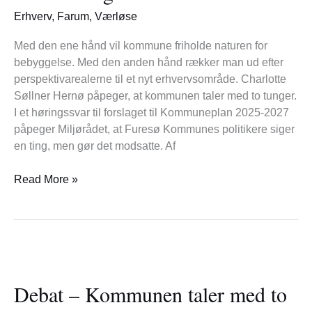
to
Erhverv
,
Farum
,
Værløse
tunger
Med den ene hånd vil kommune friholde naturen for
bebyggelse. Med den anden hånd rækker man ud efter
perspektivarealerne til et nyt erhvervsområde. Charlotte
Søllner Hernø påpeger, at kommunen taler med to tunger.
I et høringssvar til forslaget til Kommuneplan 2025-2027
påpeger Miljørådet, at Furesø Kommunes politikere siger
en ting, men gør det modsatte. Af
Read More »
Debat
–
Debat – Kommunen taler med to
Kommunen
taler