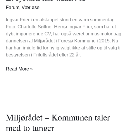
takket
Farum
,
Værløse
af
Ingvar Frier i en afslappet stund en varm sommerdag.
Foto: Charlotte Søllner Hernø Ingvar Frier, som har et
dybt imponerende CV, har også været primus motor bag
dannelsen af Miljørådet i Furesø Kommune i 2015. Nu
har han imidlertid for nylig valgt ikke at stille op til valg til
bestyrelsen i Friluftsrådet efter 22 år,
Read More »
Miljørådet
–
Miljørådet – Kommunen taler
Kommunen
taler
med to tunger
med